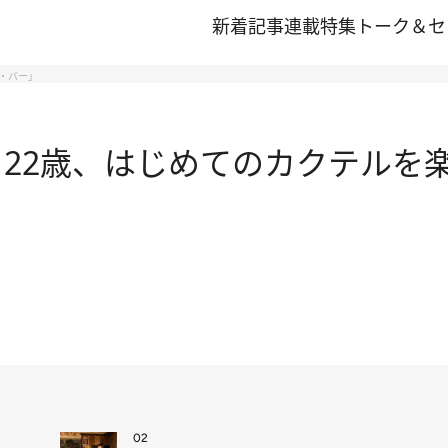
新着記事
連載
特集
トーク＆セ
ザ・バー」
22歳、はじめてのカクテルを楽
02