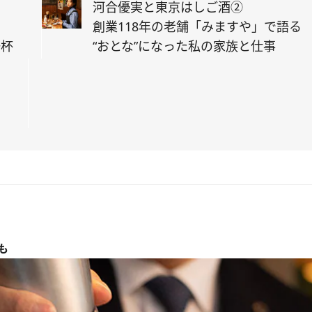
河合優実と東京はしご酒②
創業118年の老舗「みますや」で語る
一杯
“おとな”になった私の家族と仕事
も