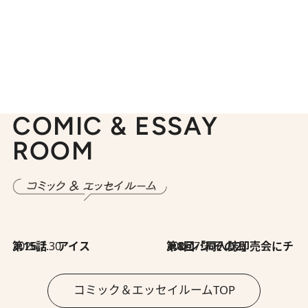
COMIC & ESSAY
ROOM
2026.7.30
第15話 アイス
2026.7.30
第8回「同人誌即売会にチャレンジ その2」
コミック＆エッセイルームTOP