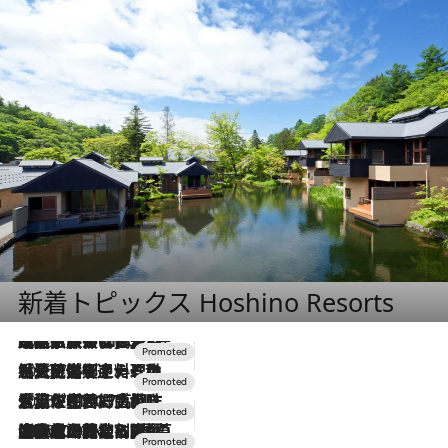
新着トピックス Hoshino Resorts
2026.7.31
【ホテル帰省】という選択肢をOMOが提案。家族とほどよい距離を保つには「昼は実家、夜は気兼ねなくホテルで！」
2026.7.24
【夏限定ディナーコース】旬を迎える稚鮎や花ズッキーニなどをイタリア・トスカーナの郷土料理の手法で満喫！
2026.7.17
「土佐和ハーブかき氷」がOMO7高知に登場！生姜、山椒、大葉など目にも舌にも涼を呼ぶ郷土の味
2026.7.10
NEW OPEN！【界 草津】名湯の地に誕生。趣の異なる2種の温泉と上州ならではの会席・蕎麦割烹など美食を味わう究極の癒やし旅