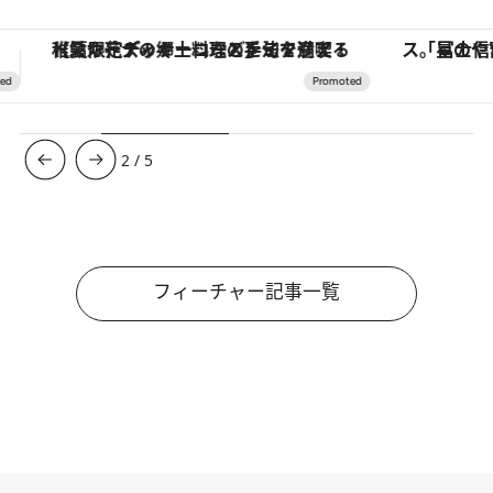
「星のや富士」でデジタルデトックス。冨士信仰の歴史を辿り、心身を調える。
ヴァシュロン・コンスタンタン
3
/
5
フィーチャー記事一覧