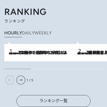
RANKING
ランキング
HOURLY
DAILY
WEEKLY
2026.8.5
【阿川佐和子さんの年とる力】なぜ70代で始めた趣味は“こんなに楽しい”のか？ ピアノ、俳句…スランプに陥っても続けられる“ある秘訣”とは
2026.8.5
【なぜ吉沢亮は「気配を消せる」のか？】興行収入208億の『国宝』を経て挑むミュージカル『ディア・エヴァン・ハンセン』。トップ俳優が舞台上でさらけ出した“孤独”とは
1 / 5
ランキング一覧