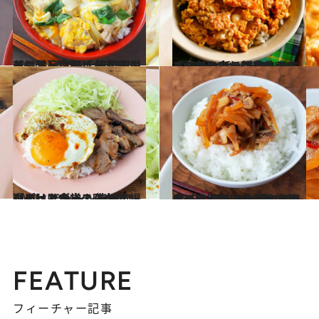
2022.11.27
メニューに困ったときはコレ！ 【とろたま親子のっけ丼】レシピ 簡単で栄養も満足度もバッチリ
グルメ
2022.12.14
【おなかいっぱいひき肉レシピ】 旨みたっぷり「鶏ひき肉の親子丼」 ごろごろっとしたお肉がたまらない
グルメ
2022.12.15
【ごはんが止まらないレシピ】 チャーシューエッグのっけライス 築地市場にあった食堂の味を再現！
グルメ
2023.2.5
【ごはんが止まらないレシピ】 豚バラ大根の甘辛煮のっけごはん 「お肉はバラ肉一択。他部位は禁止」
グルメ
FEATURE
フィーチャー記事