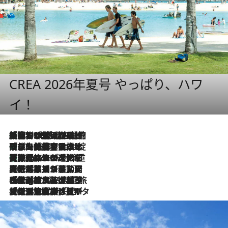
CREA 2026年夏号 やっぱり、ハワ
イ！
「荷物が増えるほど旅ストレスは増す」美容ジャーナリストがたどり着いた最終結論。“化粧品を劇的に減らす”感動の凝縮美容とは
2026.8.6
「旅先には金髪ウィッグを持参」日本と同じメイクでは損してる!? 美容ジャーナリストが提案する“掟破りの旅美容”とは
2026.8.6
【厳選旅コスメ】「身軽さ＆UV対策重視！」ヘアアーティストshucoが選んだ夏旅ベストコスメを発表【Mサイズジップ】
2026.8.6
2026.8.5
【厳選旅コスメ】国内をあちこち移動する河井菜摘が選んだ夏旅ベストコスメ発表！「リラックスアイテムはマスト」【Mサイズジップ】
2026.8.4
【厳選旅コスメ】「紫外線＆乾燥対策しながらメイク感も！」ヘア＆メイクGeorgeが選んだ夏旅ベストコスメを発表！【Mサイズジップ】
2026.8.3
【厳選旅コスメ】「保湿もタイパ重視！」“サウナ好き”タレント清水みさとが愛用する夏旅ベストコスメを発表！【Mサイズジップ】