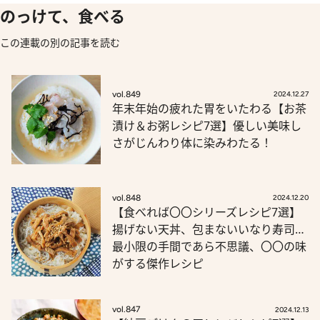
のっけて、食べる
この連載の別の記事を読む
vol.849
2024.12.27
年末年始の疲れた胃をいたわる【お茶
漬け＆お粥レシピ7選】優しい美味し
さがじんわり体に染みわたる！
vol.848
2024.12.20
【食べれば〇〇シリーズレシピ7選】
揚げない天丼、包まないいなり寿司…
最小限の手間であら不思議、〇〇の味
がする傑作レシピ
vol.847
2024.12.13