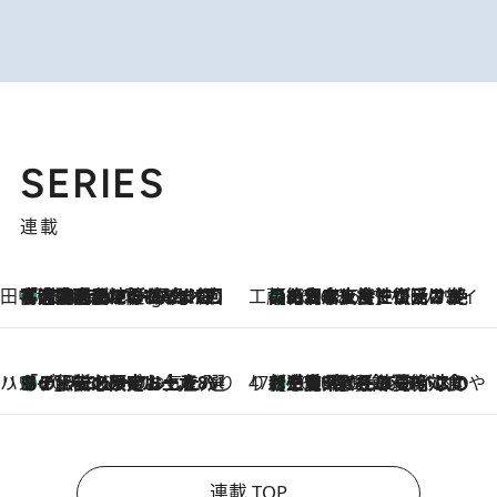
SERIES
連載
田中稲の勝手に再ブーム
「湘南乃風に憧れて」観客大盛上がりの“タオル回し”に、ラッパー顔負けの高速歌唱まで…さだまさし（74）のアグレッシブすぎる現在地
45 Minutes Ago
工藤まやのおもてなしハワイ
【ハワイ土産】ローカルの絶大な支持で復活！ 絶品の幻クッキー《元ファンの日本人女性が受け継いだ名店》
2026.8.6
ハワイ賢者 リサのお気に入りリスト
あの伝説の限定トートも！ リニューアルした「ディーン＆デルーカ ハワイ」で必須のお土産8選
2026.8.6
47都道府県の手みやげ ひんやりスイーツで夏を満喫
【三重県】この夏絶対食べたい 冷やしておいしいおやつ3選 お餅×アイスの新感覚スイーツ
2026.8.6
連載 TOP