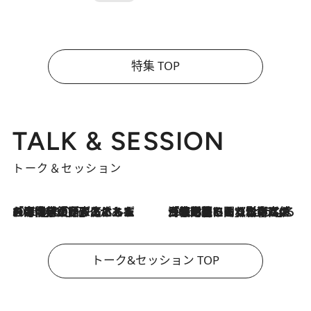
特集 TOP
TALK & SESSION
トーク＆セッション
2026.8.3
「今後値上げがあるとすれば…」「リスクがあるのは今年の冬」エネルギー専門家が語る、ホルムズ海峡封鎖が家庭にもたらす“ある心配”
2026.8.3
「住宅建てられない…」「サーチャージ料の高値が続いている」ホルムズ海峡封鎖による影響はいつまで続く？《エネルギー専門家に聞く“どうなる日本の暮らし”》
トーク&セッション TOP