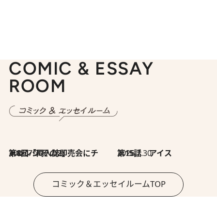
COMIC & ESSAY
ROOM
2026.7.30
第8回「同人誌即売会にチャレンジ その2」
2026.7.30
第15話 アイス
コミック＆エッセイルームTOP