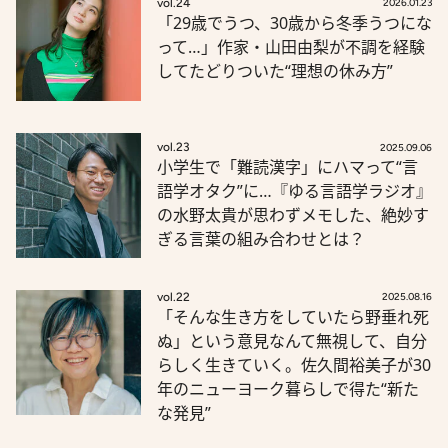
vol.24
2026.01.23
「29歳でうつ、30歳から冬季うつにな
って…」作家・山田由梨が不調を経験
してたどりついた“理想の休み方”
vol.23
2025.09.06
小学生で「難読漢字」にハマって“言
語学オタク”に…『ゆる言語学ラジオ』
の水野太貴が思わずメモした、絶妙す
ぎる言葉の組み合わせとは？
vol.22
2025.08.16
「そんな生き方をしていたら野垂れ死
ぬ」という意見なんて無視して、自分
らしく生きていく。佐久間裕美子が30
年のニューヨーク暮らしで得た“新た
な発見”