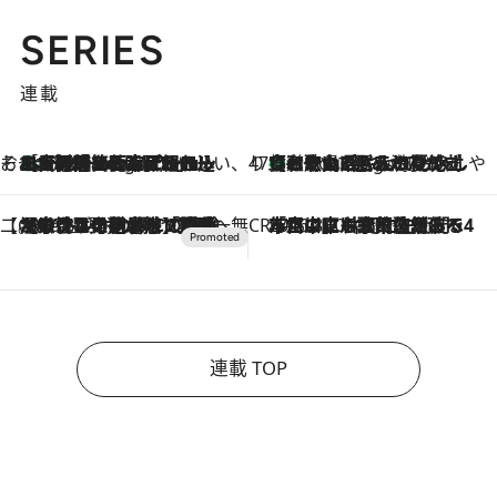
SERIES
連載
そおだよおこの関西おいしい、おやつ紀行
［大阪府箕面市］一皿一皿目の前で仕上げられる、料理を巧みに組み込んだアシェットデセールコース「ミチル アシェット デセール（Michiru assiette dessert）」
8 Hours Ago
47都道府県の手みやげ ひんやりスイーツで夏を満喫
【和歌山県】この夏絶対食べたい 冷やしておいしいおやつ3選 みかんがごろっと丸ごと入ったジュレ
8 Hours Ago
【CREA×星野リゾート】唯一無二。癒しと発見が待つ場所へ
2026.8.7
【トンボの足水浴】ヒノキの香りに包まれて涼感マックス！約13℃の湧水かけ流しを避暑地「星野温泉 トンボの湯」で体験
CREA'S CHOICE
2026.8.7
「立川にも歌舞伎があるんだよ」 片岡仁左衛門・市川中車ら豪華座組みで4年目の立川立飛歌舞伎へ
連載 TOP