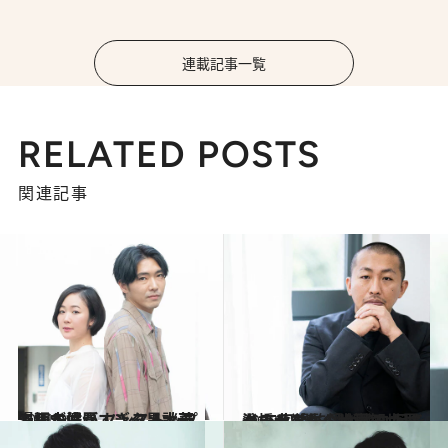
連載記事一覧
RELATED POSTS
関連記事
2021.9.9
漫画が好きすぎる黒木華＆柄本佑が ノンストップで語る濃厚エンタメ談義
カルチャー
2022.12.9
一橋大学から映画の世界へ 三宅唱監督が挑んだボクシング作 『ケイコ 目を澄ませて』の世界観
カルチャー