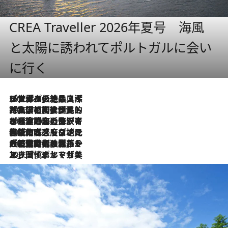
CREA Traveller 2026年夏号 海風
と太陽に誘われてポルトガルに会い
に行く
2026.8.8
リスボンの絶品スイーツ「パステル・デ・ナタ」とは？ポルトガル伝統の奥深い世界へ
2026.7.27
「私の祖国はポルトガル語です」国民的詩人フェルナンド・ペソアと、彼が愛した文学の街を歩く
2026.7.26
ポルトガル近海が育む極上の海の幸。キリリと冷えた白ワインと愉しむ、シーフード専門店の贅沢
2026.7.22
伝統の味をモダンに昇華。高感度な地元客が集う、リスボンの最旬ガストロノミー
2026.7.21
大航海時代の栄華から、震災、独裁、そして革命へ。ポルトガル・首都リスボンの石畳に刻まれた「歴史の光と影」
2026.7.13
エッセイ・ヤマザキマリ「慎ましくも美しき国 ポルトガル」