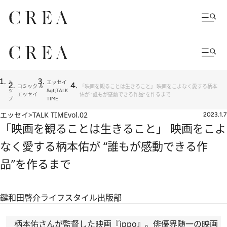
ト
エッセイ
コミック ＆
「映画を観ることは生きること」 映画をこよなく愛する柄本
ッ
&gt;TALK
エッセイ
佑が “誰もが感動できる作品”を作るまで
プ
TIME
エッセイ>TALK TIME
vol.02
2023.1.7
「映画を観ることは生きること」 映画をこよ
なく愛する柄本佑が “誰もが感動できる作
品”を作るまで
鍵和田啓介
ライフスタイル出版部
柄本佑さんが監督した映画『ippo』。俳優界随一の映画