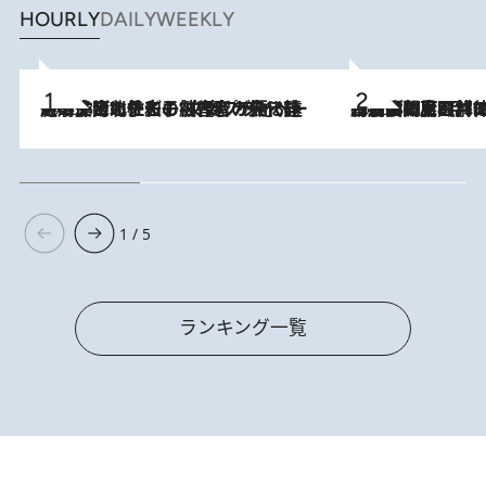
HOURLY
DAILY
WEEKLY
2026.8.3
《「文士の子ども被害者の会」発足！》阿川佐和子（72）が語る遠藤周作に北杜夫、劇作家・矢代静一の子どもたちの“文豪プライベート事件簿”
2026.8.8
「最後に見られてよかった」上野動物園の東園パンダ舎が解体前に特別公開。8月16日まで延長されたパネル展と共に辿る“半世紀”のパンダ飼育《解体工事の図面あり》
1 / 5
ランキング一覧