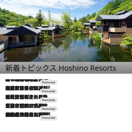
新着トピックス Hoshino Resorts
2026.8.7
【トンボの足水浴】ヒノキの香りに包まれて涼感マックス！約13℃の湧水かけ流しを避暑地「星野温泉 トンボの湯」で体験
2026.7.31
【ホテル帰省】という選択肢をOMOが提案。家族とほどよい距離を保つには「昼は実家、夜は気兼ねなくホテルで！」
2026.7.24
【夏限定ディナーコース】旬を迎える稚鮎や花ズッキーニなどをイタリア・トスカーナの郷土料理の手法で満喫！
2026.7.17
「土佐和ハーブかき氷」がOMO7高知に登場！生姜、山椒、大葉など目にも舌にも涼を呼ぶ郷土の味
2026.7.10
NEW OPEN！【界 草津】名湯の地に誕生。趣の異なる2種の温泉と上州ならではの会席・蕎麦割烹など美食を味わう究極の癒やし旅