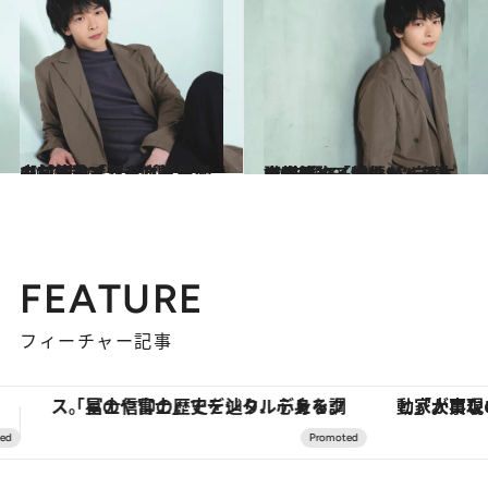
2022.5.20
中村倫也インタビュー【前篇】「どんな結果でも“心中”できる仲間と」ミミックオクトパス俳優の創作論
カルチャー
2022.5.20
中村倫也インタビュー【後篇】「犠牲なく美しいのが、一番いい」日本を牽引する俳優が“自意識”を語る
カルチャー
FEATURE
フィーチャー記事
「大事なのは地域の意識を変えること」。ロレックス賞受賞の自然保護活動家が実現させたナイジェリアの自然環境の復活
【夏限定ディナーコース】旬を迎