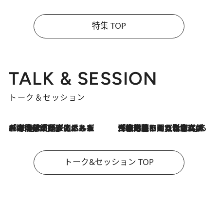
特集 TOP
TALK & SESSION
トーク＆セッション
2026.8.3
「今後値上げがあるとすれば…」「リスクがあるのは今年の冬」エネルギー専門家が語る、ホルムズ海峡封鎖が家庭にもたらす“ある心配”
2026.8.3
「住宅建てられない…」「サーチャージ料の高値が続いている」ホルムズ海峡封鎖による影響はいつまで続く？《エネルギー専門家に聞く“どうなる日本の暮らし”》
トーク&セッション TOP