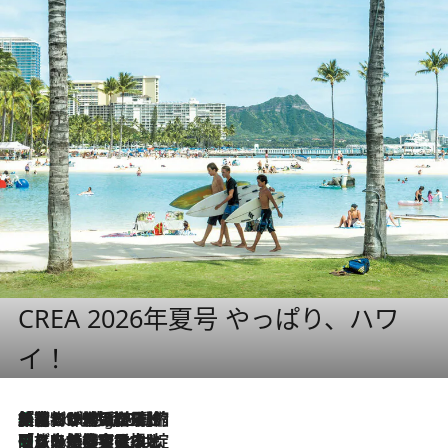
CREA 2026年夏号 やっぱり、ハワ
イ！
「荷物が増えるほど旅ストレスは増す」美容ジャーナリストがたどり着いた最終結論。“化粧品を劇的に減らす”感動の凝縮美容とは
1 Hour Ago
「旅先には金髪ウィッグを持参」日本と同じメイクでは損してる!? 美容ジャーナリストが提案する“掟破りの旅美容”とは
1 Hour Ago