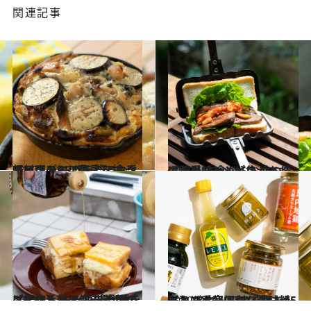
関連記事
2022.10.14
キャンプには缶詰を持っていこう！ 【缶詰でお手軽アウトドア飯①】 ウクライナのBBQ缶でアレンジ料理
グルメ
2021.6.16
ホットサンドソロがあれば簡単 主食からおやつまでお手軽レシピ集
グルメ
2022.4.17
【アウトドアレシピ4種をご紹介】 キャンプの朝ごはんは手軽に 簡単調理のメスティンで作ろう
グルメ
2022.5.1
【カンタン便利な調味料5選】 アウトドアでも、もちろんお家でも これさえあれば手軽においしい
グルメ