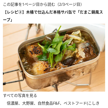
この記事を1ページ目から読む（2/3ページ目）
【レシピ②】木桶で仕込んだ本格サバ缶で「だまこ鍋風ス
ープ」
すべての写真を見る
信濃屋、大野屋、自然食品F&F、ベストフード(こしき