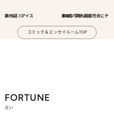
2026.7.30
第15話 アイス
2026.7.30
第8回「同人誌即売会にチャレンジ その2」
コミック＆エッセイルームTOP
FORTUNE
占い