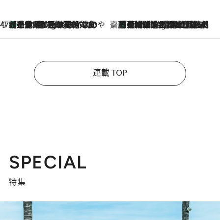
47都道府県の手みやげ ひんやりスイーツで夏を満喫
【三重県】この夏絶対食べたい 冷やしておいしいおやつ3選 お餅×アイスの新感覚スイーツ
1 Hour Ago
齋藤 薫 美容脳ルネサンス
「荷物が増えるほど旅ストレスは増す」美容ジャーナリストがたどり着いた最終結論。“化粧品を劇的に減らす”感動の凝縮美容とは
1 Hour Ago
連載 TOP
SPECIAL
特集