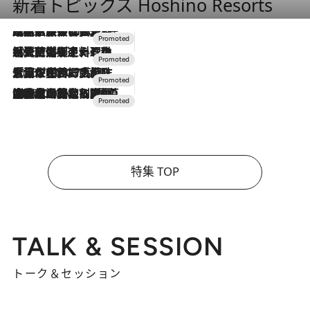
新着トピックス Hoshino Resorts
2026.7.31
【ホテル帰省】という選択肢をOMOが提案。家族とほどよい距離を保つには「昼は実家、夜は気兼ねなくホテルで！」
2026.7.24
【夏限定ディナーコース】旬を迎える稚鮎や花ズッキーニなどをイタリア・トスカーナの郷土料理の手法で満喫！
2026.7.17
「土佐和ハーブかき氷」がOMO7高知に登場！生姜、山椒、大葉など目にも舌にも涼を呼ぶ郷土の味
2026.7.10
NEW OPEN！【界 草津】名湯の地に誕生。趣の異なる2種の温泉と上州ならではの会席・蕎麦割烹など美食を味わう究極の癒やし旅
特集 TOP
TALK & SESSION
トーク＆セッション