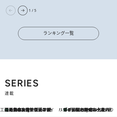
1 / 5
ランキング一覧
SERIES
連載
工藤まやのおもてなしハワイ
【ハワイ土産】ローカルの絶大な支持で復活！ 絶品の幻クッキー《元ファンの日本人女性が受け継いだ名店》
1 Hour Ago
ハワイ賢者 リサのお気に入りリスト
あの伝説の限定トートも！ リニューアルした「ディーン＆デルーカ ハワイ」で必須のお土産8選
1 Hour Ago