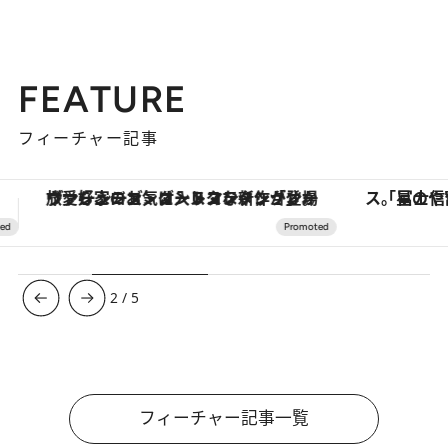
FEATURE
フィーチャー記事
「星のや富士」でデジタルデトックス。冨士信仰の歴史を辿り、心身を調える。
【銀座で出合う最旬美容】美髪ケアや上質な眠
3
/
5
フィーチャー記事一覧