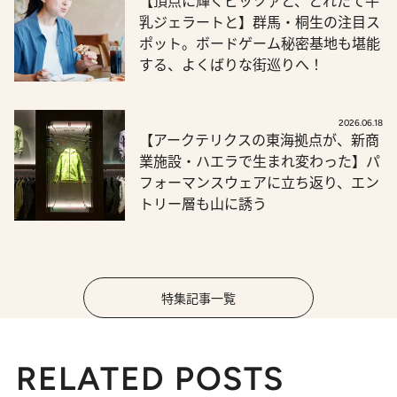
【頂点に輝くピッツァと、とれたて牛
乳ジェラートと】群馬・桐生の注目ス
ポット。ボードゲーム秘密基地も堪能
する、よくばりな街巡りへ！
2026.06.18
【アークテリクスの東海拠点が、新商
業施設・ハエラで生まれ変わった】パ
フォーマンスウェアに立ち返り、エン
トリー層も山に誘う
特集記事一覧
RELATED POSTS