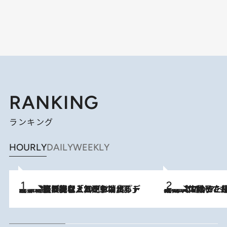
RANKING
ランキング
HOURLY
DAILY
WEEKLY
2026.8.5
【なぜ吉沢亮は「気配を消せる」のか？】興行収入208億の『国宝』を経て挑むミュージカル『ディア・エヴァン・ハンセン』。トップ俳優が舞台上でさらけ出した“孤独”とは
2026.8.5
【阿川佐和子さんの年とる力】なぜ70代で始めた趣味は“こんなに楽しい”のか？ ピアノ、俳句…スランプに陥っても続けられる“ある秘訣”とは