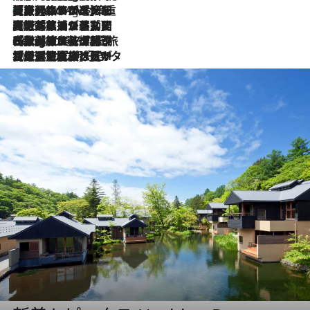
【厳選旅コスメ】「身軽さ＆UV対策重視！」ヘアアーティストshucoが選んだ夏旅ベストコスメを発表【Mサイズジップ】
1 Hour Ago
2026.8.5
【厳選旅コスメ】国内をあちこち移動する河井菜摘が選んだ夏旅ベストコスメ発表！「リラックスアイテムはマスト」【Mサイズジップ】
2026.8.4
【厳選旅コスメ】「紫外線＆乾燥対策しながらメイク感も！」ヘア＆メイクGeorgeが選んだ夏旅ベストコスメを発表！【Mサイズジップ】
2026.8.3
【厳選旅コスメ】「保湿もタイパ重視！」“サウナ好き”タレント清水みさとが愛用する夏旅ベストコスメを発表！【Mサイズジップ】