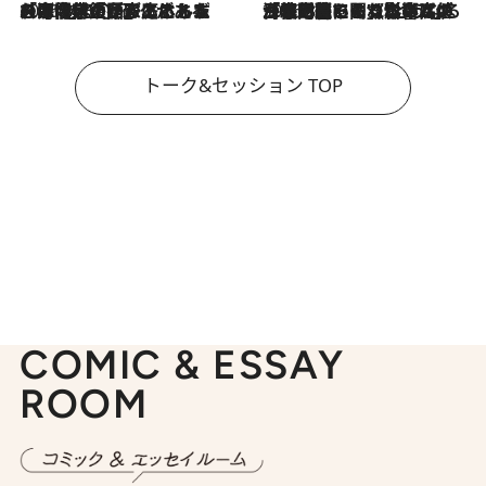
2026.8.3
「今後値上げがあるとすれば…」「リスクがあるのは今年の冬」エネルギー専門家が語る、ホルムズ海峡封鎖が家庭にもたらす“ある心配”
2026.8.3
「住宅建てられない…」「サーチャージ料の高値が続いている」ホルムズ海峡封鎖による影響はいつまで続く？《エネルギー専門家に聞く“どうなる日本の暮らし”》
トーク&セッション TOP
COMIC & ESSAY
ROOM