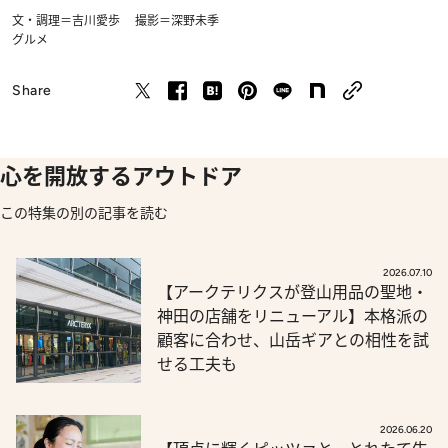
文・調理＝吉川愛歩 撮影＝深野未季
グルメ
Share
心を開放するアウトドア
この特集の別の記事を読む
2026.07.10
【アークテリクスが登山用品の聖地・
神田の店舗をリニューアル】本格派の
顧客に合わせ、山岳ギアとの相性を試
せる工夫も
2026.06.20