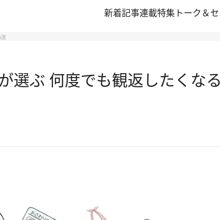
新着記事
連載
特集
トーク＆セ
8選
が選ぶ 何度でも観返したくなる