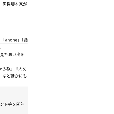
。男性脚本家が
「anone」1話
。
見た思い出を
からね』『大丈
』などほかにも
ベント等を開催