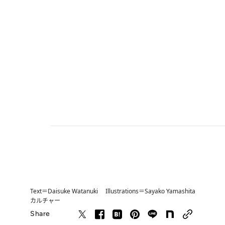
Text＝Daisuke Watanuki Illustrations＝Sayako Yamashita
カルチャー
Share