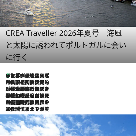
CREA Traveller 2026年夏号 海風
と太陽に誘われてポルトガルに会い
に行く
リスボンの絶品スイーツ「パステル・デ・ナタ」とは？ポルトガル伝統の奥深い世界へ
2026.8.8
2026.7.27
「私の祖国はポルトガル語です」国民的詩人フェルナンド・ペソアと、彼が愛した文学の街を歩く
2026.7.26
ポルトガル近海が育む極上の海の幸。キリリと冷えた白ワインと愉しむ、シーフード専門店の贅沢
2026.7.22
伝統の味をモダンに昇華。高感度な地元客が集う、リスボンの最旬ガストロノミー
2026.7.21
大航海時代の栄華から、震災、独裁、そして革命へ。ポルトガル・首都リスボンの石畳に刻まれた「歴史の光と影」
2026.7.13
エッセイ・ヤマザキマリ「慎ましくも美しき国 ポルトガル」