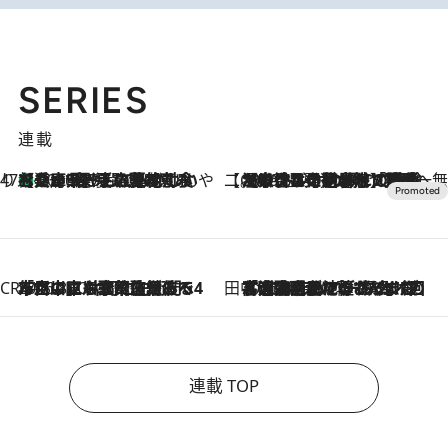
SERIES
連載
47都道府県の手みやげ ひんやりスイーツで夏を満喫
【兵庫県】この夏絶対食べたい 冷やしておいしいおやつ3選 淡路島の恵みをジェラートに集約
2026.8.8
【CREA×星野リゾート】唯一無二。癒しと発見が待つ場所へ
2026.8.7
【トンボの足水浴】ヒノキの香りに包まれて涼感マックス！約13℃の湧水かけ流しを避暑地「星野温泉 トンボの湯」で体験
CREA'S CHOICE
2026.8.7
「立川にも歌舞伎があるんだよ」 片岡仁左衛門・市川中車ら豪華座組みで4年目の立川立飛歌舞伎へ
田中稲の勝手に再ブーム
2026.8.7
「湘南乃風に憧れて」観客大盛上がりの“タオル回し”に、ラッパー顔負けの高速歌唱まで…さだまさし（74）のアグレッシブすぎる現在地
連載 TOP