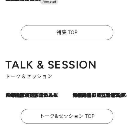
特集 TOP
TALK & SESSION
トーク＆セッション
2026.8.3
「今後値上げがあるとすれば…」「リスクがあるのは今年の冬」エネルギー専門家が語る、ホルムズ海峡封鎖が家庭にもたらす“ある心配”
2026.8.3
「住宅建てられない…」「サーチャージ料の高値が続いている」ホルムズ海峡封鎖による影響はいつまで続く？《エネルギー専門家に聞く“どうなる日本の暮らし”》
トーク&セッション TOP