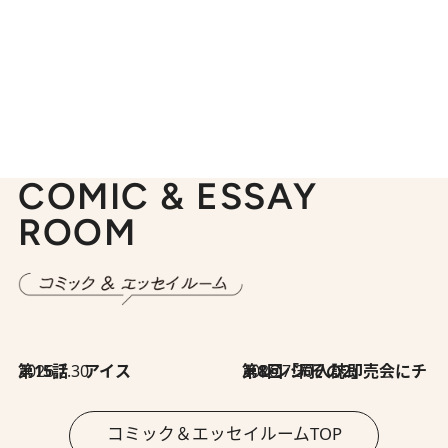
COMIC & ESSAY
ROOM
2026.7.30
第15話 アイス
2026.7.30
第8回「同人誌即売会にチャレンジ その2」
コミック＆エッセイルームTOP