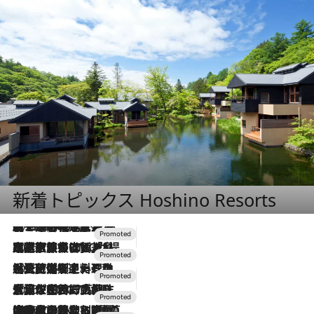
新着トピックス Hoshino Resorts
2026.8.7
【トンボの足水浴】ヒノキの香りに包まれて涼感マックス！約13℃の湧水かけ流しを避暑地「星野温泉 トンボの湯」で体験
2026.7.31
【ホテル帰省】という選択肢をOMOが提案。家族とほどよい距離を保つには「昼は実家、夜は気兼ねなくホテルで！」
2026.7.24
【夏限定ディナーコース】旬を迎える稚鮎や花ズッキーニなどをイタリア・トスカーナの郷土料理の手法で満喫！
2026.7.17
「土佐和ハーブかき氷」がOMO7高知に登場！生姜、山椒、大葉など目にも舌にも涼を呼ぶ郷土の味
2026.7.10
NEW OPEN！【界 草津】名湯の地に誕生。趣の異なる2種の温泉と上州ならではの会席・蕎麦割烹など美食を味わう究極の癒やし旅