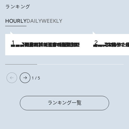
ランキング
HOURLY
DAILY
WEEKLY
「最後に見られてよかった」上野動物園の東園パンダ舎が解体前に特別公開。8月16日まで延長されたパネル展と共に辿る“半世紀”のパンダ飼育《解体工事の図面あり》
2026.8.8
2026.8.5
【阿川佐和子さんの年とる力】なぜ70代で始めた趣味は“こんなに楽しい”のか？ ピアノ、俳句…スランプに陥っても続けられる“ある秘訣”とは
1 / 5
ランキング一覧