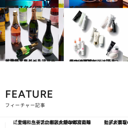
2021.5.1
ライフスタイルをアップデート！ ノンアルコールの世界
グルメ
2021.5.1
オリジナルレシピも公開♪ 最先端ノンアルコールバーの楽しみ方
ビューティ＆ヘルス
2021.5.2
世界がアルコールフリーに注目！キレイを叶えるノンアルワイン
ビューティ＆ヘルス
2021.3.27
そのスキンケアは間違い！ まずやめるべき8つの“NG習慣”
ビューティ＆ヘルス
FEATURE
フィーチャー記事
「大事なのは地域の意識を変えること」。ロレックス賞受賞の自然保護活動家が実現させたナイジェリアの自然環境の復活
【銀座で出合う最旬美容】美髪ケアや上質な眠