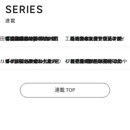
SERIES
連載
田中稲の勝手に再ブーム
「湘南乃風に憧れて」観客大盛上がりの“タオル回し”に、ラッパー顔負けの高速歌唱まで…さだまさし（74）のアグレッシブすぎる現在地
2 Hours Ago
工藤まやのおもてなしハワイ
【ハワイ土産】ローカルの絶大な支持で復活！ 絶品の幻クッキー《元ファンの日本人女性が受け継いだ名店》
2026.8.6
ハワイ賢者 リサのお気に入りリスト
あの伝説の限定トートも！ リニューアルした「ディーン＆デルーカ ハワイ」で必須のお土産8選
2026.8.6
47都道府県の手みやげ ひんやりスイーツで夏を満喫
【三重県】この夏絶対食べたい 冷やしておいしいおやつ3選 お餅×アイスの新感覚スイーツ
2026.8.6
連載 TOP