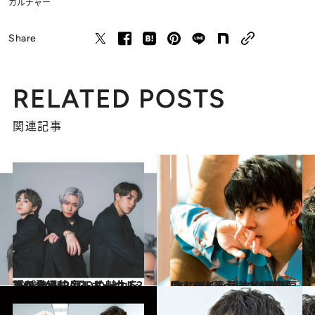
カルチャー
Share
RELATED POSTS
関連記事
2021.2.15
THE RAMPAGEボーカル3人が登場♡ 互いの魅力を語り合う仲良しトーク！
カルチャー
2020.6.21
EXILE佐藤大樹のお鮨屋さんバイト話 ネタへの偏愛ぶりもちらっと拝見
カルチャー