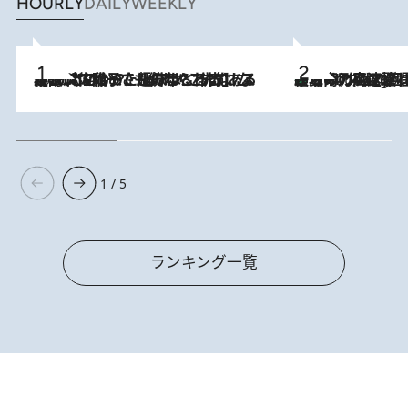
HOURLY
DAILY
WEEKLY
2026.8.5
【阿川佐和子さんの年とる力】なぜ70代で始めた趣味は“こんなに楽しい”のか？ ピアノ、俳句…スランプに陥っても続けられる“ある秘訣”とは
「湘南乃風に憧れて」観客大盛上がりの“タオル回し”に、ラッパー顔負けの高速歌唱まで…さだまさし（74）のアグレッシブすぎる現在地
2 Hours Ago
1 / 5
ランキング一覧