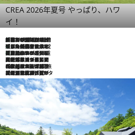
CREA 2026年夏号 やっぱり、ハワ
イ！
「荷物が増えるほど旅ストレスは増す」美容ジャーナリストがたどり着いた最終結論。“化粧品を劇的に減らす”感動の凝縮美容とは
2026.8.6
「旅先には金髪ウィッグを持参」日本と同じメイクでは損してる!? 美容ジャーナリストが提案する“掟破りの旅美容”とは
2026.8.6
【厳選旅コスメ】「身軽さ＆UV対策重視！」ヘアアーティストshucoが選んだ夏旅ベストコスメを発表【Mサイズジップ】
2026.8.6
2026.8.5
【厳選旅コスメ】国内をあちこち移動する河井菜摘が選んだ夏旅ベストコスメ発表！「リラックスアイテムはマスト」【Mサイズジップ】
2026.8.4
【厳選旅コスメ】「紫外線＆乾燥対策しながらメイク感も！」ヘア＆メイクGeorgeが選んだ夏旅ベストコスメを発表！【Mサイズジップ】
2026.8.3
【厳選旅コスメ】「保湿もタイパ重視！」“サウナ好き”タレント清水みさとが愛用する夏旅ベストコスメを発表！【Mサイズジップ】