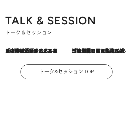
TALK & SESSION
トーク＆セッション
2026.8.3
「今後値上げがあるとすれば…」「リスクがあるのは今年の冬」エネルギー専門家が語る、ホルムズ海峡封鎖が家庭にもたらす“ある心配”
2026.8.3
「住宅建てられない…」「サーチャージ料の高値が続いている」ホルムズ海峡封鎖による影響はいつまで続く？《エネルギー専門家に聞く“どうなる日本の暮らし”》
トーク&セッション TOP