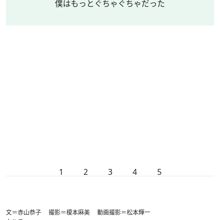
僕はもっとぐちゃぐちゃだった
1
2
3
4
5
文＝赤山恭子 撮影＝榎本麻美 動画撮影＝松本輝一