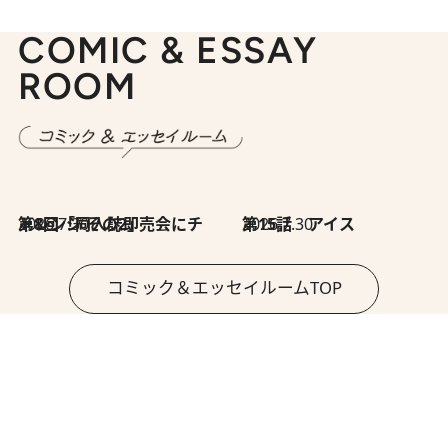
COMIC & ESSAY
ROOM
2026.7.30
第8回「同人誌即売会にチャレンジ その2」
2026.7.30
第15話 アイス
コミック＆エッセイルームTOP