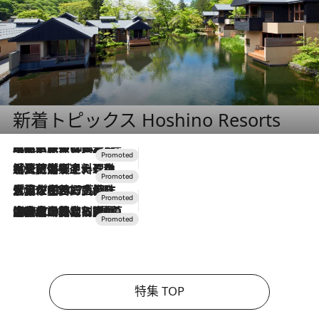
新着トピックス Hoshino Resorts
2026.7.31
【ホテル帰省】という選択肢をOMOが提案。家族とほどよい距離を保つには「昼は実家、夜は気兼ねなくホテルで！」
2026.7.24
【夏限定ディナーコース】旬を迎える稚鮎や花ズッキーニなどをイタリア・トスカーナの郷土料理の手法で満喫！
2026.7.17
「土佐和ハーブかき氷」がOMO7高知に登場！生姜、山椒、大葉など目にも舌にも涼を呼ぶ郷土の味
2026.7.10
NEW OPEN！【界 草津】名湯の地に誕生。趣の異なる2種の温泉と上州ならではの会席・蕎麦割烹など美食を味わう究極の癒やし旅
特集 TOP