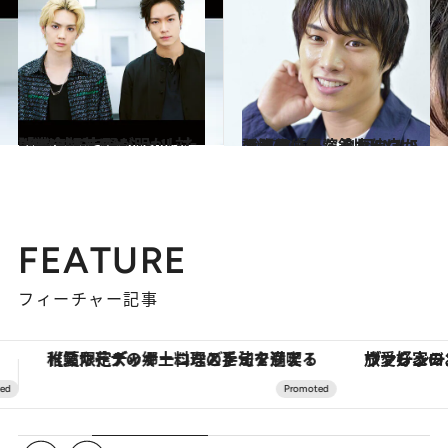
2020.5.30
【完全版】THE RAMPAGEスペシャル対談 川村＆吉野が明かした「戦いは共に」
カルチャー
2017.7.21
ドラマ「あなそれ」ほか話題作に出演 劇団EXILEの注目俳優・鈴木伸之
カルチャー
FEATURE
フィーチャー記事
ヴァシュロン・コンスタンタン「オーヴァーシーズ・オートマティック」。旅愛好家のお気に入りコレクションから、ジェンダーレスな新作が登場
【銀座で出合う最旬美容】美髪ケアや上質な眠