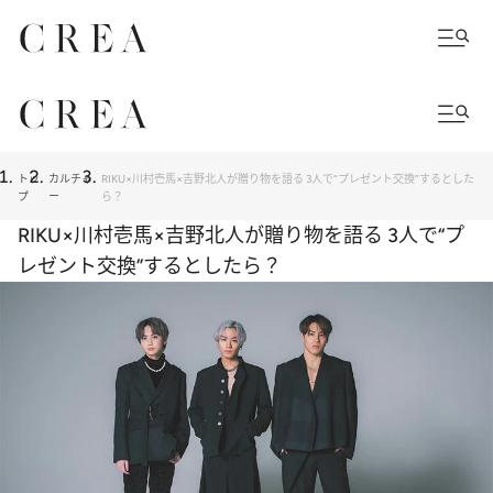
トッ
カルチャ
RIKU×川村壱馬×吉野北人が贈り物を語る 3人で“プレゼント交換”するとした
プ
ー
ら？
RIKU×川村壱馬×吉野北人が贈り物を語る 3人で“プ
レゼント交換”するとしたら？