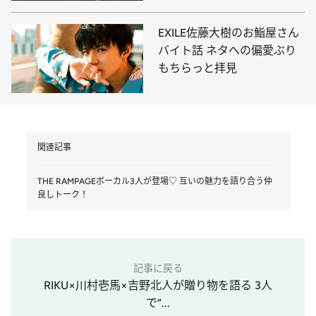
EXILE佐藤大樹のお鮨屋さん
バイト話 ネタへの偏愛ぶり
もちらっと拝見
関連記事
THE RAMPAGEボーカル3人が登場♡ 互いの魅力を語り合う仲
良しトーク！
記事に戻る
RIKU×川村壱馬×吉野北人が贈り物を語る 3人
で“...