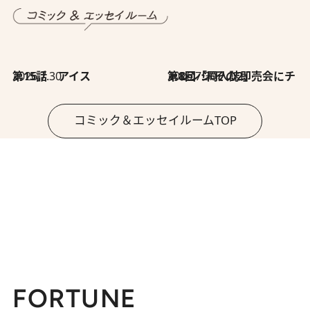
2026.7.30
第15話 アイス
2026.7.30
第8回「同人誌即売会にチャレンジ その2」
コミック＆エッセイルームTOP
FORTUNE