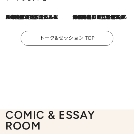
2026.8.3
「今後値上げがあるとすれば…」「リスクがあるのは今年の冬」エネルギー専門家が語る、ホルムズ海峡封鎖が家庭にもたらす“ある心配”
2026.8.3
「住宅建てられない…」「サーチャージ料の高値が続いている」ホルムズ海峡封鎖による影響はいつまで続く？《エネルギー専門家に聞く“どうなる日本の暮らし”》
トーク&セッション TOP
COMIC & ESSAY
ROOM