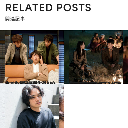
RELATED POSTS
関連記事
2020.5.26
おバカな奴らがまぶしいんです 男子高生なノリを楽しむドラマ傑作選
カルチャー
2020.8.15
発表！ 韓国ドラマ人気記事ベスト10 イケメンに恋して泣いて笑って♡
カルチャー