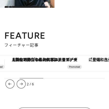
2020.8.23
日本映画はつくり過ぎ――その先は？ 池松壮亮が“魂の休養期間”に考えたこと
カルチャー
FEATURE
フィーチャー記事
「土佐和ハーブかき氷」がOMO7高知に登場！生姜、山椒、大葉など目にも舌にも涼を呼ぶ郷土の味
【夏限定ディナーコース】旬を迎
3
/
6