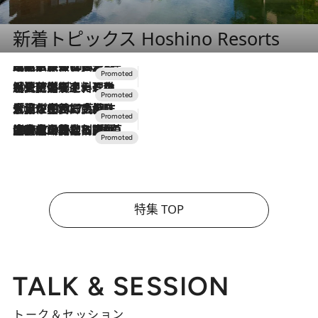
新着トピックス Hoshino Resorts
2026.7.31
【ホテル帰省】という選択肢をOMOが提案。家族とほどよい距離を保つには「昼は実家、夜は気兼ねなくホテルで！」
2026.7.24
【夏限定ディナーコース】旬を迎える稚鮎や花ズッキーニなどをイタリア・トスカーナの郷土料理の手法で満喫！
2026.7.17
「土佐和ハーブかき氷」がOMO7高知に登場！生姜、山椒、大葉など目にも舌にも涼を呼ぶ郷土の味
2026.7.10
NEW OPEN！【界 草津】名湯の地に誕生。趣の異なる2種の温泉と上州ならではの会席・蕎麦割烹など美食を味わう究極の癒やし旅
特集 TOP
TALK & SESSION
トーク＆セッション