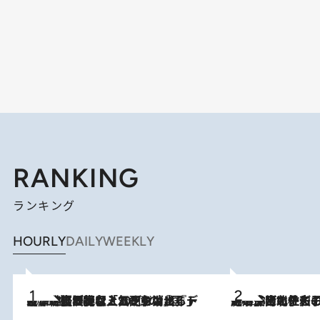
RANKING
ランキング
HOURLY
DAILY
WEEKLY
2026.8.5
【なぜ吉沢亮は「気配を消せる」のか？】興行収入208億の『国宝』を経て挑むミュージカル『ディア・エヴァン・ハンセン』。トップ俳優が舞台上でさらけ出した“孤独”とは
2026.8.3
《「文士の子ども被害者の会」発足！》阿川佐和子（72）が語る遠藤周作に北杜夫、劇作家・矢代静一の子どもたちの“文豪プライベート事件簿”