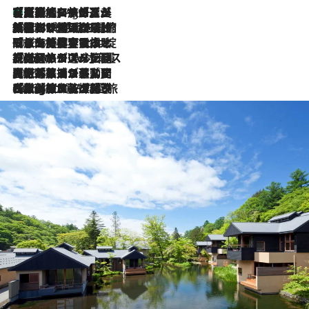
【厳選旅コスメ】「多機能アイテムがメイン！」旅好き美容エディターが選んだ夏旅ベストコスメを発表【Mサイズジップ】
1 Hour Ago
2026.8.6
「荷物が増えるほど旅ストレスは増す」美容ジャーナリストがたどり着いた最終結論。“化粧品を劇的に減らす”感動の凝縮美容とは
2026.8.6
「旅先には金髪ウィッグを持参」日本と同じメイクでは損してる!? 美容ジャーナリストが提案する“掟破りの旅美容”とは
2026.8.6
【厳選旅コスメ】「身軽さ＆UV対策重視！」ヘアアーティストshucoが選んだ夏旅ベストコスメを発表【Mサイズジップ】
2026.8.5
【厳選旅コスメ】国内をあちこち移動する河井菜摘が選んだ夏旅ベストコスメ発表！「リラックスアイテムはマスト」【Mサイズジップ】
2026.8.4
【厳選旅コスメ】「紫外線＆乾燥対策しながらメイク感も！」ヘア＆メイクGeorgeが選んだ夏旅ベストコスメを発表！【Mサイズジップ】