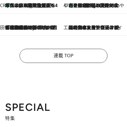
CREA'S CHOICE
「立川にも歌舞伎があるんだよ」 片岡仁左衛門・市川中車ら豪華座組みで4年目の立川立飛歌舞伎へ
1 Hour Ago
47都道府県の手みやげ ひんやりスイーツで夏を満喫
【京都府】この夏絶対食べたい 冷やしておいしいおやつ3選 ひと口目から心を掴む新緑のテリーヌ
1 Hour Ago
田中稲の勝手に再ブーム
「湘南乃風に憧れて」観客大盛上がりの“タオル回し”に、ラッパー顔負けの高速歌唱まで…さだまさし（74）のアグレッシブすぎる現在地
6 Hours Ago
工藤まやのおもてなしハワイ
2026.8.6
【ハワイ土産】ローカルの絶大な支持で復活！ 絶品の幻クッキー《元ファンの日本人女性が受け継いだ名店》
連載 TOP
SPECIAL
特集