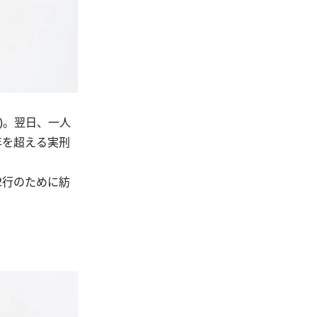
)。翌日、一人
年を超える実刑
2行のために紡