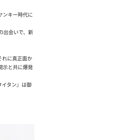
ヤンキー時代に
の出会いで、新
それに真正面か
開示と共に爆発
タイタン』は御