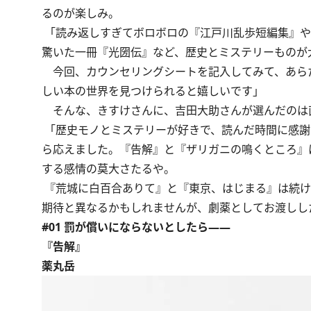
るのが楽しみ。
「読み返しすぎてボロボロの『江戸川乱歩短編集』や
驚いた一冊『光圀伝』など、歴史とミステリーものが
今回、カウンセリングシートを記入してみて、あら
しい本の世界を見つけられると嬉しいです」
そんな、きすけさんに、吉田大助さんが選んだのは
「歴史モノとミステリーが好きで、読んだ時間に感謝
ら応えました。『告解』と『ザリガニの鳴くところ』
する感情の莫大さたるや。
『荒城に白百合ありて』と『東京、はじまる』は続け
期待と異なるかもしれませんが、劇薬としてお渡しし
#01 罰が償いにならないとしたら――
『告解』
薬丸岳