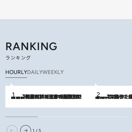
RANKING
ランキング
HOURLY
DAILY
WEEKLY
「最後に見られてよかった」上野動物園の東園パンダ舎が解体前に特別公開。8月16日まで延長されたパネル展と共に辿る“半世紀”のパンダ飼育《解体工事の図面あり》
2026.8.8
2026.8.5
【阿川佐和子さんの年とる力】なぜ70代で始めた趣味は“こんなに楽しい”のか？ ピアノ、俳句…スランプに陥っても続けられる“ある秘訣”とは
1 / 5