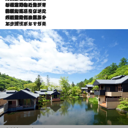
2026.7.26
ポルトガル近海が育む極上の海の幸。キリリと冷えた白ワインと愉しむ、シーフード専門店の贅沢
2026.7.22
伝統の味をモダンに昇華。高感度な地元客が集う、リスボンの最旬ガストロノミー
2026.7.21
大航海時代の栄華から、震災、独裁、そして革命へ。ポルトガル・首都リスボンの石畳に刻まれた「歴史の光と影」
2026.7.13
エッセイ・ヤマザキマリ「慎ましくも美しき国 ポルトガル」