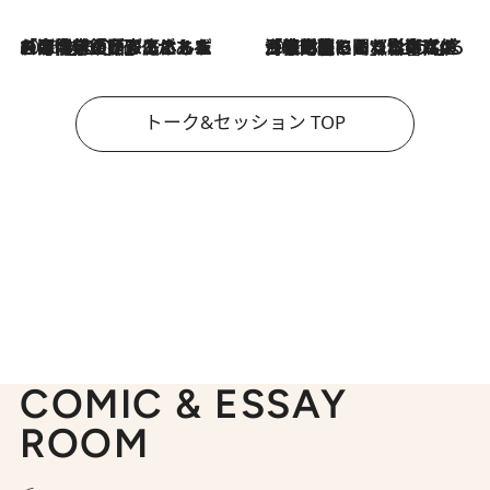
2026.8.3
「今後値上げがあるとすれば…」「リスクがあるのは今年の冬」エネルギー専門家が語る、ホルムズ海峡封鎖が家庭にもたらす“ある心配”
2026.8.3
「住宅建てられない…」「サーチャージ料の高値が続いている」ホルムズ海峡封鎖による影響はいつまで続く？《エネルギー専門家に聞く“どうなる日本の暮らし”》
トーク&セッション TOP
COMIC & ESSAY
ROOM