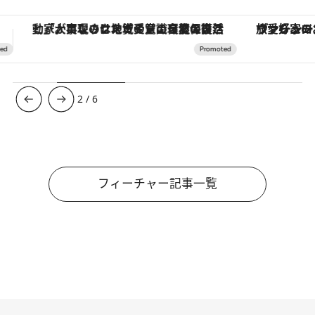
ヴァシュロン・コンスタンタン「オーヴァーシーズ・オートマティック」。旅愛好家のお気に入りコレクションから、ジェンダーレスな新作が登場
【夏限定ディナーコース】旬を迎
3
/
6
フィーチャー記事一覧