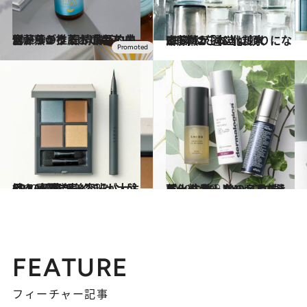
2019.9.11
齋藤薫が推薦！ 革新的美容ドリンク 日清食品の内側からのうるおいケア
ビューティ＆ヘルス
2017.3.7
齋藤薫が選ぶ化粧水BEST12「本当に頼りになる1本はこれ！」
ビューティ＆ヘルス
2020.1.20
CREA編集部美容班が大注目！ 春夏コレクションが続々と新発売
ビューティ＆ヘルス
2020.1.29
パートナーとシェアできる化粧品♡ 美のプロ推薦！ 失敗しない名品9選
ビューティ＆ヘルス
FEATURE
フィーチャー記事