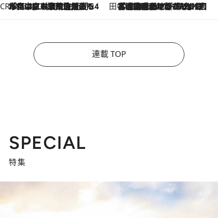
CREA'S CHOICE
2026.8.7
「立川にも歌舞伎があるんだよ」 片岡仁左衛門・市川中車ら豪華座組みで4年目の立川立飛歌舞伎へ
田中稲の勝手に再ブーム
2026.8.7
「湘南乃風に憧れて」観客大盛上がりの“タオル回し”に、ラッパー顔負けの高速歌唱まで…さだまさし（74）のアグレッシブすぎる現在地
連載 TOP
SPECIAL
特集