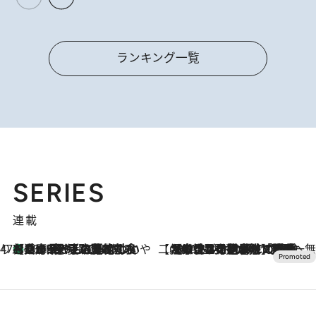
ランキング一覧
SERIES
連載
47都道府県の手みやげ ひんやりスイーツで夏を満喫
【兵庫県】この夏絶対食べたい 冷やしておいしいおやつ3選 淡路島の恵みをジェラートに集約
2026.8.8
【CREA×星野リゾート】唯一無二。癒しと発見が待つ場所へ
2026.8.7
【トンボの足水浴】ヒノキの香りに包まれて涼感マックス！約13℃の湧水かけ流しを避暑地「星野温泉 トンボの湯」で体験