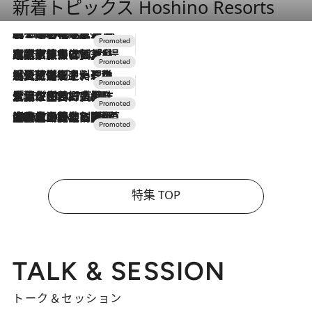
新着トピックス Hoshino Resorts
2026.8.7
【トンボの足水浴】ヒノキの香りに包まれて涼感マックス！約13℃の湧水かけ流しを避暑地「星野温泉 トンボの湯」で体験
2026.7.31
【ホテル帰省】という選択肢をOMOが提案。家族とほどよい距離を保つには「昼は実家、夜は気兼ねなくホテルで！」
2026.7.24
【夏限定ディナーコース】旬を迎える稚鮎や花ズッキーニなどをイタリア・トスカーナの郷土料理の手法で満喫！
2026.7.17
「土佐和ハーブかき氷」がOMO7高知に登場！生姜、山椒、大葉など目にも舌にも涼を呼ぶ郷土の味
2026.7.10
NEW OPEN！【界 草津】名湯の地に誕生。趣の異なる2種の温泉と上州ならではの会席・蕎麦割烹など美食を味わう究極の癒やし旅
特集 TOP
TALK & SESSION
トーク＆セッション