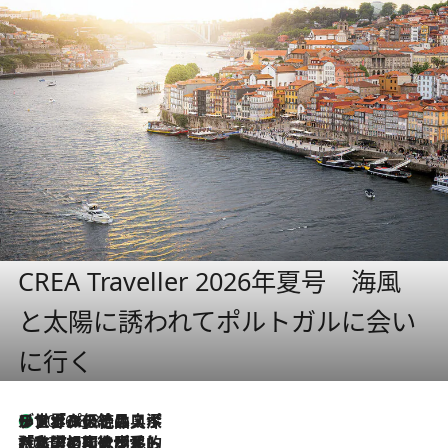
CREA Traveller 2026年夏号 海風
と太陽に誘われてポルトガルに会い
に行く
リスボンの絶品スイーツ「パステル・デ・ナタ」とは？ポルトガル伝統の奥深い世界へ
2026.8.8
2026.7.27
「私の祖国はポルトガル語です」国民的詩人フェルナンド・ペソアと、彼が愛した文学の街を歩く