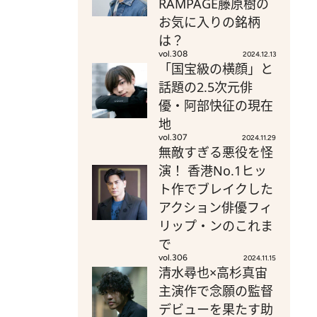
RAMPAGE藤原樹の
お気に入りの銘柄
は？
vol.308
2024.12.13
「国宝級の横顔」と
話題の2.5次元俳
優・阿部快征の現在
地
vol.307
2024.11.29
無敵すぎる悪役を怪
演！ 香港No.1ヒッ
ト作でブレイクした
アクション俳優フィ
リップ・ンのこれま
で
vol.306
2024.11.15
清水尋也×高杉真宙
主演作で念願の監督
デビューを果たす助