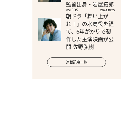
監督出身・岩屋拓郎
vol.305
2024.10.25
朝ドラ「舞い上が
れ！」の水島役を経
て、6年がかりで製
作した主演映画が公
開 佐野弘樹
連載記事一覧