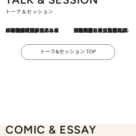
トーク＆セッション
2026.8.3
「今後値上げがあるとすれば…」「リスクがあるのは今年の冬」エネルギー専門家が語る、ホルムズ海峡封鎖が家庭にもたらす“ある心配”
2026.8.3
「住宅建てられない…」「サーチャージ料の高値が続いている」ホルムズ海峡封鎖による影響はいつまで続く？《エネルギー専門家に聞く“どうなる日本の暮らし”》
トーク&セッション TOP
COMIC & ESSAY