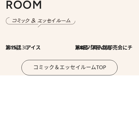
ROOM
2026.7.30
第15話 アイス
2026.7.30
第8回「同人誌即売会にチャレンジ その2」
コミック＆エッセイルームTOP