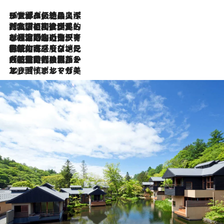
2026.8.8
リスボンの絶品スイーツ「パステル・デ・ナタ」とは？ポルトガル伝統の奥深い世界へ
2026.7.27
「私の祖国はポルトガル語です」国民的詩人フェルナンド・ペソアと、彼が愛した文学の街を歩く
2026.7.26
ポルトガル近海が育む極上の海の幸。キリリと冷えた白ワインと愉しむ、シーフード専門店の贅沢
2026.7.22
伝統の味をモダンに昇華。高感度な地元客が集う、リスボンの最旬ガストロノミー
2026.7.21
大航海時代の栄華から、震災、独裁、そして革命へ。ポルトガル・首都リスボンの石畳に刻まれた「歴史の光と影」
2026.7.13
エッセイ・ヤマザキマリ「慎ましくも美しき国 ポルトガル」