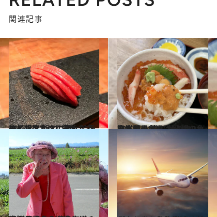
関連記事
2018.2.9
マイル欲しさに飛んだ冬の札幌で 鮨とパフェとラーメンをすべて堪能！
旅＆お出かけ
2019.3.21
海鮮丼！ 鮨！ 練り物！ 日本酒！ 港町・小樽の魚介と雪景色を満喫
旅＆お出かけ