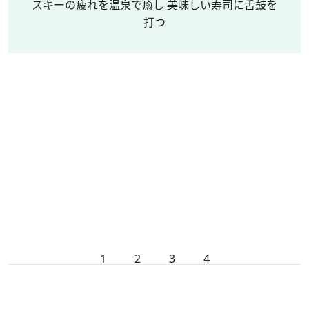
スキーの疲れを温泉で癒し 美味しい寿司に舌鼓を
打つ
1
2
3
4