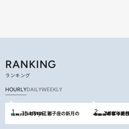
RANKING
ランキング
HOURLY
DAILY
WEEKLY
【新月】8月13日 獅子座の新月の日に行うといいこと
4 Hours Ago
2026.8.3
【自作のダイエットノートは攻略本】ダイエットが「苦しいもの」ではなくなった日。50代フードライターが半年続けられた理由は“楽しむこと”