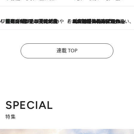
47都道府県の手みやげ ひんやりスイーツで夏を満喫
【岡山県】この夏絶対食べたい 冷やしておいしいおやつ3選 フルーツが主役のプリンやアイスが勢揃い
2026.8.10
そおだよおこの関西おいしい、おやつ紀行
2026.8.9
［大阪府箕面市］一皿一皿目の前で仕上げられる、料理を巧みに組み込んだアシェットデセールコース「ミチル アシェット デセール（Michiru assiette dessert）」
連載 TOP
SPECIAL
特集