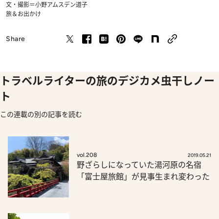
文・撮影＝小野アムスデン道子
旅＆お出かけ
Share
トラベルライターの旅のデジカメ虫干しノー
ト
この連載の別の記事を読む
vol.208
2019.05.21
野ざらしになっていた湯河原の名宿
「富士屋旅館」が見事生まれ変わった