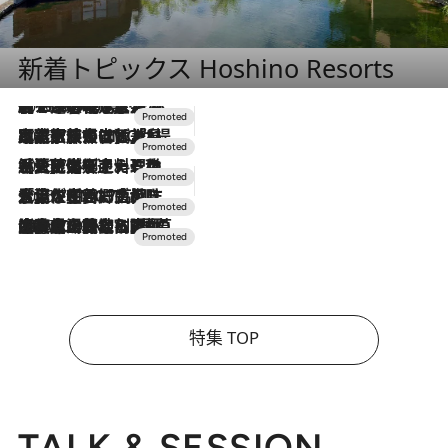
新着トピックス Hoshino Resorts
2026.8.7
【トンボの足水浴】ヒノキの香りに包まれて涼感マックス！約13℃の湧水かけ流しを避暑地「星野温泉 トンボの湯」で体験
2026.7.31
【ホテル帰省】という選択肢をOMOが提案。家族とほどよい距離を保つには「昼は実家、夜は気兼ねなくホテルで！」
2026.7.24
【夏限定ディナーコース】旬を迎える稚鮎や花ズッキーニなどをイタリア・トスカーナの郷土料理の手法で満喫！
2026.7.17
「土佐和ハーブかき氷」がOMO7高知に登場！生姜、山椒、大葉など目にも舌にも涼を呼ぶ郷土の味
2026.7.10
NEW OPEN！【界 草津】名湯の地に誕生。趣の異なる2種の温泉と上州ならではの会席・蕎麦割烹など美食を味わう究極の癒やし旅
特集 TOP
TALK & SESSION