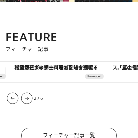
2019.3.5
2泊3日でぶらり北海道の東側へ 名物おばあちゃんの絶品朝食も堪能！
旅＆お出かけ
2018.12.27
エコノミーなのにビジネスクラスへ!? 無償アップグレードの条件とは？
旅＆お出かけ
FEATURE
フィーチャー記事
「星のや富士」でデジタルデトックス。冨士信仰の歴史を辿り、心身を調える。
ヴァシュロン・コンスタンタン
3
/
6
フィーチャー記事一覧