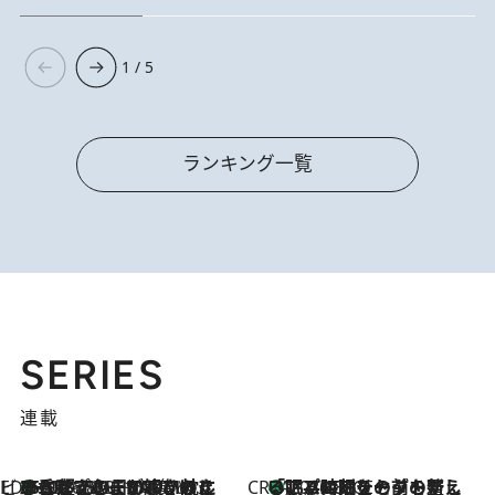
1 / 5
ランキング一覧
SERIES
連載
ビューティいいもの集め EDITORS' BEST
35℃超えの日の夜、枕にひと吹き！ BAUMのルームスプレーが、ひのきの香りで心まで解きほぐす
2026.8.10
CREA'S CHOICE
「眠る時刻をセットする」——眠りの前を整える、バルミューダの新しいアプローチ
2026.8.10