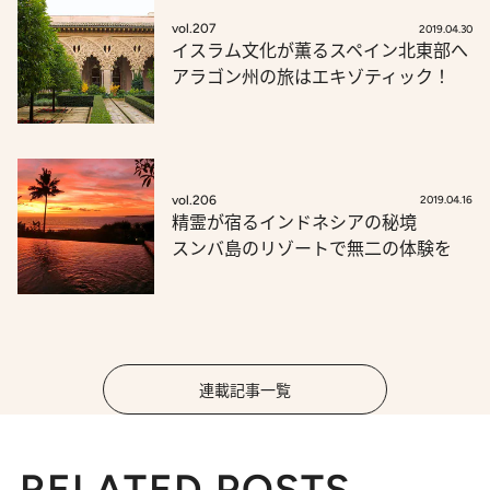
vol.207
2019.04.30
イスラム文化が薫るスペイン北東部へ
アラゴン州の旅はエキゾティック！
vol.206
2019.04.16
精霊が宿るインドネシアの秘境
スンバ島のリゾートで無二の体験を
連載記事一覧
RELATED POSTS