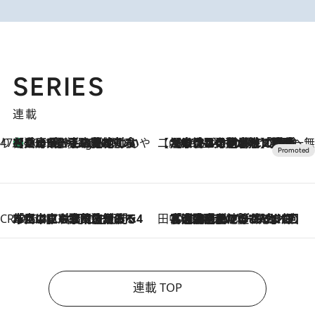
SERIES
連載
47都道府県の手みやげ ひんやりスイーツで夏を満喫
【兵庫県】この夏絶対食べたい 冷やしておいしいおやつ3選 淡路島の恵みをジェラートに集約
10 Hours Ago
【CREA×星野リゾート】唯一無二。癒しと発見が待つ場所へ
2026.8.7
【トンボの足水浴】ヒノキの香りに包まれて涼感マックス！約13℃の湧水かけ流しを避暑地「星野温泉 トンボの湯」で体験
CREA'S CHOICE
2026.8.7
「立川にも歌舞伎があるんだよ」 片岡仁左衛門・市川中車ら豪華座組みで4年目の立川立飛歌舞伎へ
田中稲の勝手に再ブーム
2026.8.7
「湘南乃風に憧れて」観客大盛上がりの“タオル回し”に、ラッパー顔負けの高速歌唱まで…さだまさし（74）のアグレッシブすぎる現在地
連載 TOP