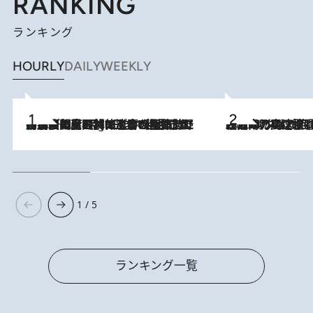
RANKING
ランキング
HOURLY
DAILY
WEEKLY
「最後に見られてよかった」上野動物園の東園パンダ舎が解体前に特別公開。8月16日まで延長されたパネル展と共に辿る“半世紀”のパンダ飼育《解体工事の図面あり》
10 Hours Ago
2026.8.7
「湘南乃風に憧れて」観客大盛上がりの“タオル回し”に、ラッパー顔負けの高速歌唱まで…さだまさし（74）のアグレッシブすぎる現在地
1 / 5
ランキング一覧