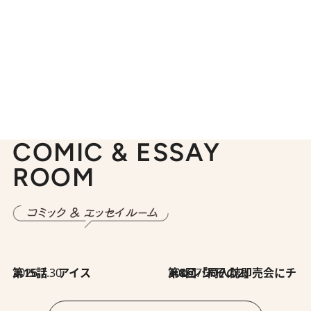
COMIC & ESSAY
ROOM
2026.7.30
第15話 アイス
2026.7.30
第8回「同人誌即売会にチャレンジ その2」