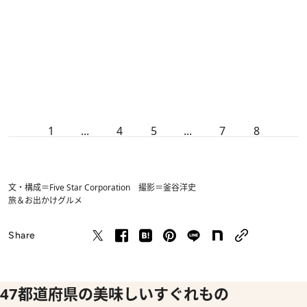
1
...
4
5
...
7
8
文・構成＝Five Star Corporation 撮影＝釜谷洋史
旅＆お出かけ
グルメ
Share
47都道府県の美味しいすぐれもの