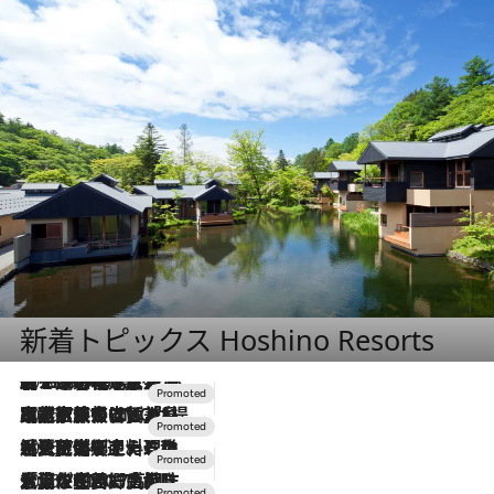
新着トピックス Hoshino Resorts
2026.8.7
【トンボの足水浴】ヒノキの香りに包まれて涼感マックス！約13℃の湧水かけ流しを避暑地「星野温泉 トンボの湯」で体験
2026.7.31
【ホテル帰省】という選択肢をOMOが提案。家族とほどよい距離を保つには「昼は実家、夜は気兼ねなくホテルで！」
2026.7.24
【夏限定ディナーコース】旬を迎える稚鮎や花ズッキーニなどをイタリア・トスカーナの郷土料理の手法で満喫！
2026.7.17
「土佐和ハーブかき氷」がOMO7高知に登場！生姜、山椒、大葉など目にも舌にも涼を呼ぶ郷土の味