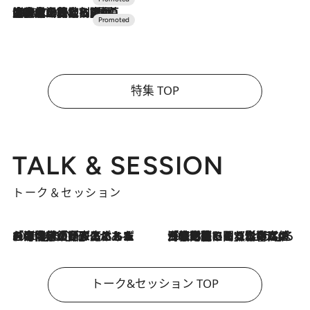
2026.7.10
NEW OPEN！【界 草津】名湯の地に誕生。趣の異なる2種の温泉と上州ならではの会席・蕎麦割烹など美食を味わう究極の癒やし旅
特集 TOP
TALK & SESSION
トーク＆セッション
2026.8.3
「今後値上げがあるとすれば…」「リスクがあるのは今年の冬」エネルギー専門家が語る、ホルムズ海峡封鎖が家庭にもたらす“ある心配”
2026.8.3
「住宅建てられない…」「サーチャージ料の高値が続いている」ホルムズ海峡封鎖による影響はいつまで続く？《エネルギー専門家に聞く“どうなる日本の暮らし”》
トーク&セッション TOP