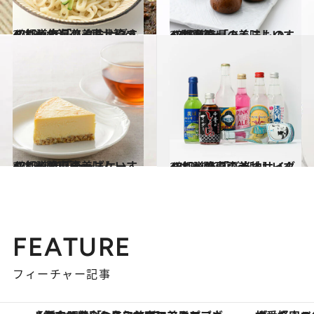
2018.6.10
47都道府県の美味しいすぐれもの 「スタミナグルメ」～北海道・東北篇～
グルメ
2018.4.5
47都道府県の美味しいすぐれもの 「あんこもの」～関東篇～
グルメ
2017.9.21
47都道府県の美味しいすぐれもの 「チーズケーキ」～関東篇～
グルメ
2017.7.2
47都道府県の美味しいすぐれもの 「ご当地サイダー」～関東篇～
グルメ
FEATURE
フィーチャー記事