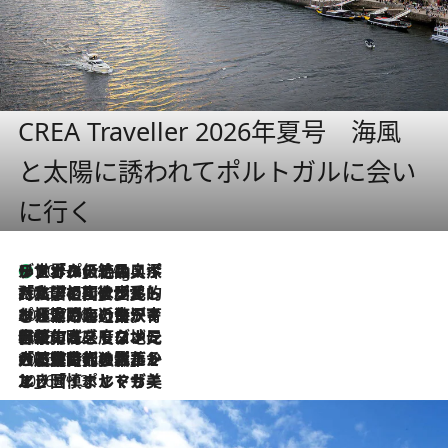
CREA Traveller 2026年夏号 海風
と太陽に誘われてポルトガルに会い
に行く
リスボンの絶品スイーツ「パステル・デ・ナタ」とは？ポルトガル伝統の奥深い世界へ
10 Hours Ago
2026.7.27
「私の祖国はポルトガル語です」国民的詩人フェルナンド・ペソアと、彼が愛した文学の街を歩く
2026.7.26
ポルトガル近海が育む極上の海の幸。キリリと冷えた白ワインと愉しむ、シーフード専門店の贅沢
2026.7.22
伝統の味をモダンに昇華。高感度な地元客が集う、リスボンの最旬ガストロノミー
2026.7.21
大航海時代の栄華から、震災、独裁、そして革命へ。ポルトガル・首都リスボンの石畳に刻まれた「歴史の光と影」
2026.7.13
エッセイ・ヤマザキマリ「慎ましくも美しき国 ポルトガル」