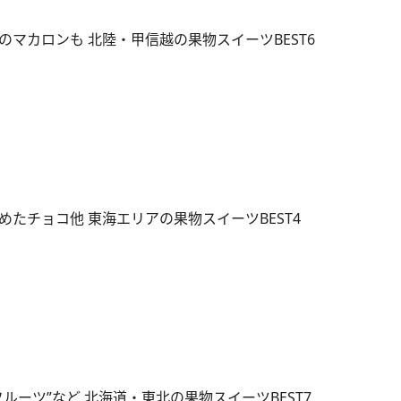
マカロンも 北陸・甲信越の果物スイーツBEST6
たチョコ他 東海エリアの果物スイーツBEST4
ルーツ”など 北海道・東北の果物スイーツBEST7