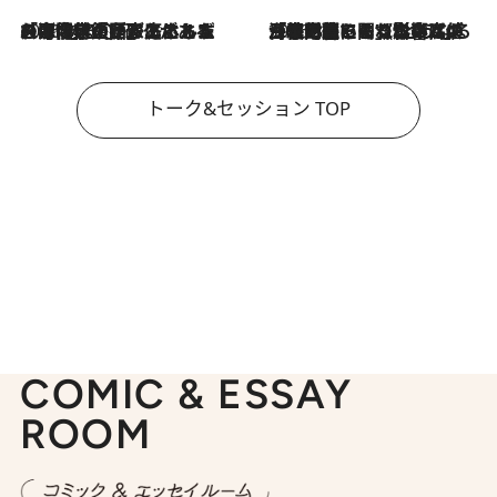
2026.8.3
「今後値上げがあるとすれば…」「リスクがあるのは今年の冬」エネルギー専門家が語る、ホルムズ海峡封鎖が家庭にもたらす“ある心配”
2026.8.3
「住宅建てられない…」「サーチャージ料の高値が続いている」ホルムズ海峡封鎖による影響はいつまで続く？《エネルギー専門家に聞く“どうなる日本の暮らし”》
トーク&セッション TOP
COMIC & ESSAY
ROOM