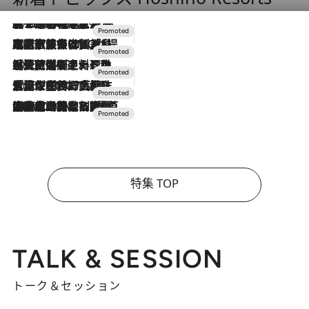
2026.8.7
【トンボの足水浴】ヒノキの香りに包まれて涼感マックス！約13℃の湧水かけ流しを避暑地「星野温泉 トンボの湯」で体験
2026.7.31
【ホテル帰省】という選択肢をOMOが提案。家族とほどよい距離を保つには「昼は実家、夜は気兼ねなくホテルで！」
2026.7.24
【夏限定ディナーコース】旬を迎える稚鮎や花ズッキーニなどをイタリア・トスカーナの郷土料理の手法で満喫！
2026.7.17
「土佐和ハーブかき氷」がOMO7高知に登場！生姜、山椒、大葉など目にも舌にも涼を呼ぶ郷土の味
2026.7.10
NEW OPEN！【界 草津】名湯の地に誕生。趣の異なる2種の温泉と上州ならではの会席・蕎麦割烹など美食を味わう究極の癒やし旅
特集 TOP
TALK & SESSION
トーク＆セッション