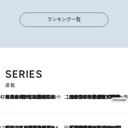
ランキング一覧
SERIES
連載
47都道府県の手みやげ ひんやりスイーツで夏を満喫
【兵庫県】この夏絶対食べたい 冷やしておいしいおやつ3選 淡路島の恵みをジェラートに集約
2026.8.8
【CREA×星野リゾート】唯一無二。癒しと発見が待つ場所へ
2026.8.7
【トンボの足水浴】ヒノキの香りに包まれて涼感マックス！約13℃の湧水かけ流しを避暑地「星野温泉 トンボの湯」で体験
CREA'S CHOICE
2026.8.7
「立川にも歌舞伎があるんだよ」 片岡仁左衛門・市川中車ら豪華座組みで4年目の立川立飛歌舞伎へ
田中稲の勝手に再ブーム
2026.8.7
「湘南乃風に憧れて」観客大盛上がりの“タオル回し”に、ラッパー顔負けの高速歌唱まで…さだまさし（74）のアグレッシブすぎる現在地