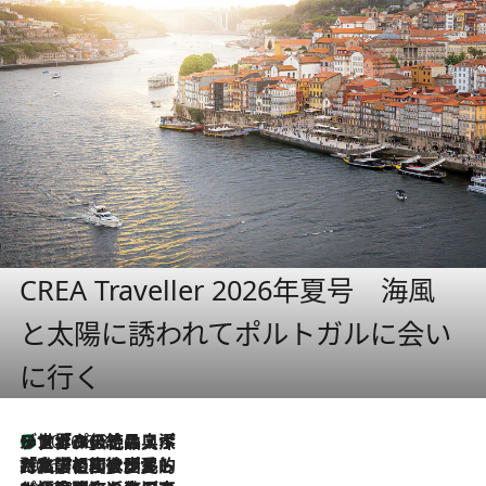
CREA Traveller 2026年夏号 海風
と太陽に誘われてポルトガルに会い
に行く
リスボンの絶品スイーツ「パステル・デ・ナタ」とは？ポルトガル伝統の奥深い世界へ
2026.8.8
2026.7.27
「私の祖国はポルトガル語です」国民的詩人フェルナンド・ペソアと、彼が愛した文学の街を歩く