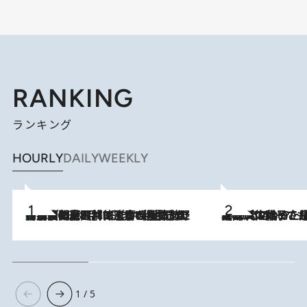
RANKING
ランキング
HOURLY
DAILY
WEEKLY
「最後に見られてよかった」上野動物園の東園パンダ舎が解体前に特別公開。8月16日まで延長されたパネル展と共に辿る“半世紀”のパンダ飼育《解体工事の図面あり》
2026.8.8
2026.8.5
【阿川佐和子さんの年とる力】なぜ70代で始めた趣味は“こんなに楽しい”のか？ ピアノ、俳句…スランプに陥っても続けられる“ある秘訣”とは
1 / 5