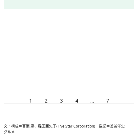
1
2
3
4
...
7
文・構成＝百瀬 恵、森田亜矢子(Five Star Corporation) 撮影＝釜谷洋史
グルメ