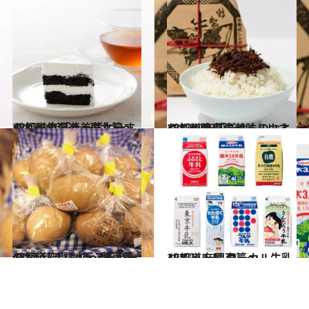
2017.9.17
47都道府県の美味しいすぐれもの 「チーズケーキ」～北海道・東北篇～
グルメ
2017.8.13
47都道府県の美味しいすぐれもの 「ごはんのおとも」～関東篇～
グルメ
2017.1.21
47都道府県 地元スーパーのおいしいもの～関東篇～
グルメ
2017.7.17
47都道府県 ローカル牛乳リスト ～関東篇～
グルメ