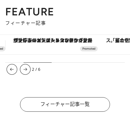
FEATURE
フィーチャー記事
「星のや富士」でデジタルデトックス。冨士信仰の歴史を辿り、心身を調える。
【夏限定ディナーコース】旬を迎
3
/
6
フィーチャー記事一覧