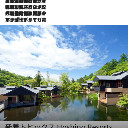
2026.7.26
ポルトガル近海が育む極上の海の幸。キリリと冷えた白ワインと愉しむ、シーフード専門店の贅沢
2026.7.22
伝統の味をモダンに昇華。高感度な地元客が集う、リスボンの最旬ガストロノミー
2026.7.21
大航海時代の栄華から、震災、独裁、そして革命へ。ポルトガル・首都リスボンの石畳に刻まれた「歴史の光と影」
2026.7.13
エッセイ・ヤマザキマリ「慎ましくも美しき国 ポルトガル」
新着トピックス Hoshino Resorts