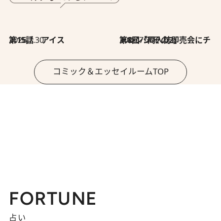
2026.7.30
第15話 アイス
2026.7.30
第8回「同人誌即売会にチャレンジ その2」
コミック＆エッセイルームTOP
FORTUNE
占い