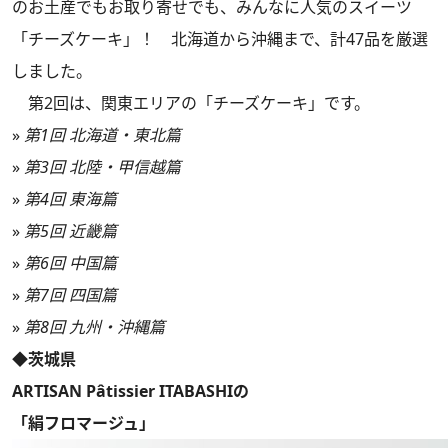
のお土産でもお取り寄せでも、みんなに人気のスイーツ
「チーズケーキ」！ 北海道から沖縄まで、計47品を厳選
しました。
第2回は、関東エリアの「チーズケーキ」です。
»
第1回 北海道・東北篇
»
第3回 北陸・甲信越篇
»
第4回 東海篇
»
第5回 近畿篇
»
第6回 中国篇
»
第7回 四国篇
»
第8回 九州・沖縄篇
◆茨城県
ARTISAN Pâtissier ITABASHIの
「絹フロマージュ」