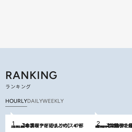
RANKING
ランキング
HOURLY
DAILY
WEEKLY
2026.8.5
【西日本エリアを総まとめ】 47都道府県の手みやげ ひんやりスイーツで夏を満喫
2026.8.5
【阿川佐和子さんの年とる力】なぜ70代で始めた趣味は“こんなに楽しい”のか？ ピアノ、俳句…スランプに陥っても続けられる“ある秘訣”とは