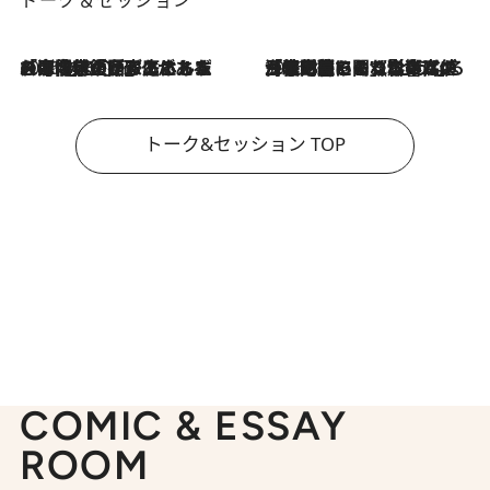
2026.8.3
「今後値上げがあるとすれば…」「リスクがあるのは今年の冬」エネルギー専門家が語る、ホルムズ海峡封鎖が家庭にもたらす“ある心配”
2026.8.3
「住宅建てられない…」「サーチャージ料の高値が続いている」ホルムズ海峡封鎖による影響はいつまで続く？《エネルギー専門家に聞く“どうなる日本の暮らし”》
トーク&セッション TOP
COMIC & ESSAY
ROOM