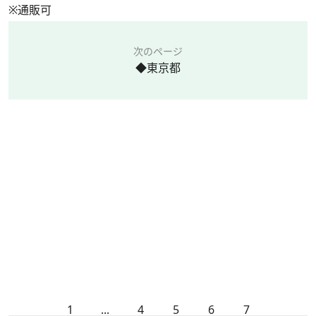
※通販可
次のページ
◆東京都
1
...
4
5
6
7