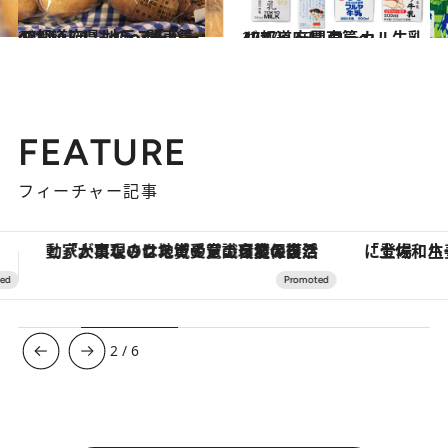
2017.1.21
47都道府県 地元スーパーのおいしいもの～関東篇～
グルメ
2017.7.17
47都道府県 ローカル牛乳リスト ～関東篇～
グルメ
FEATURE
フィーチャー記事
「土佐和ハーブかき氷」がOMO7高知に登場！生姜、山椒、大葉など目にも舌にも涼を呼ぶ郷土の味
ヴァシュロン・コンスタンタン
3
/
6