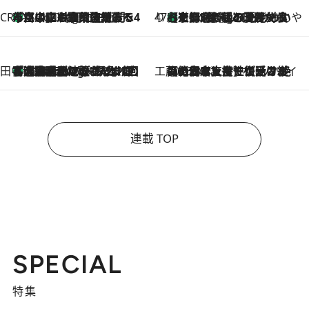
CREA'S CHOICE
「立川にも歌舞伎があるんだよ」 片岡仁左衛門・市川中車ら豪華座組みで4年目の立川立飛歌舞伎へ
1 Hour Ago
47都道府県の手みやげ ひんやりスイーツで夏を満喫
【京都府】この夏絶対食べたい 冷やしておいしいおやつ3選 ひと口目から心を掴む新緑のテリーヌ
1 Hour Ago
田中稲の勝手に再ブーム
「湘南乃風に憧れて」観客大盛上がりの“タオル回し”に、ラッパー顔負けの高速歌唱まで…さだまさし（74）のアグレッシブすぎる現在地
6 Hours Ago
工藤まやのおもてなしハワイ
2026.8.6
【ハワイ土産】ローカルの絶大な支持で復活！ 絶品の幻クッキー《元ファンの日本人女性が受け継いだ名店》
連載 TOP
SPECIAL
特集