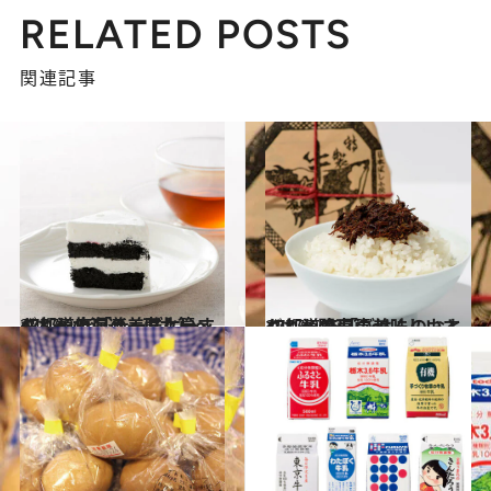
RELATED POSTS
関連記事
2017.9.17
47都道府県の美味しいすぐれもの 「チーズケーキ」～北海道・東北篇～
グルメ
2017.8.13
47都道府県の美味しいすぐれもの 「ごはんのおとも」～関東篇～
グルメ