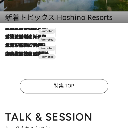
新着トピックス Hoshino Resorts
2026.7.31
【ホテル帰省】という選択肢をOMOが提案。家族とほどよい距離を保つには「昼は実家、夜は気兼ねなくホテルで！」
2026.7.24
【夏限定ディナーコース】旬を迎える稚鮎や花ズッキーニなどをイタリア・トスカーナの郷土料理の手法で満喫！
2026.7.17
「土佐和ハーブかき氷」がOMO7高知に登場！生姜、山椒、大葉など目にも舌にも涼を呼ぶ郷土の味
2026.7.10
NEW OPEN！【界 草津】名湯の地に誕生。趣の異なる2種の温泉と上州ならではの会席・蕎麦割烹など美食を味わう究極の癒やし旅
特集 TOP
TALK & SESSION
トーク＆セッション