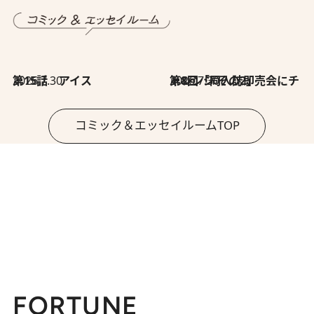
2026.7.30
第15話 アイス
2026.7.30
第8回「同人誌即売会にチャレンジ その2」
コミック＆エッセイルームTOP
FORTUNE