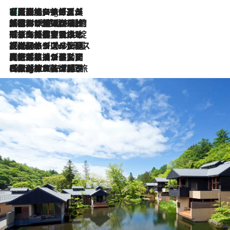
【厳選旅コスメ】「多機能アイテムがメイン！」旅好き美容エディターが選んだ夏旅ベストコスメを発表【Mサイズジップ】
1 Hour Ago
2026.8.6
「荷物が増えるほど旅ストレスは増す」美容ジャーナリストがたどり着いた最終結論。“化粧品を劇的に減らす”感動の凝縮美容とは
2026.8.6
「旅先には金髪ウィッグを持参」日本と同じメイクでは損してる!? 美容ジャーナリストが提案する“掟破りの旅美容”とは
2026.8.6
【厳選旅コスメ】「身軽さ＆UV対策重視！」ヘアアーティストshucoが選んだ夏旅ベストコスメを発表【Mサイズジップ】
2026.8.5
【厳選旅コスメ】国内をあちこち移動する河井菜摘が選んだ夏旅ベストコスメ発表！「リラックスアイテムはマスト」【Mサイズジップ】
2026.8.4
【厳選旅コスメ】「紫外線＆乾燥対策しながらメイク感も！」ヘア＆メイクGeorgeが選んだ夏旅ベストコスメを発表！【Mサイズジップ】