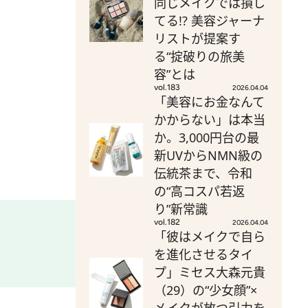
同じメイクでは損し
てる!? 美容ジャーナ
リストが提案す
る“掟破りの旅美
容”とは
vol.183
2026.04.04
「美容にお金なんて
かからない」は本当
か。3,000円台の最
新UVからNMN級の
伝統茶まで、令和
の“高コスパ若返
り”新常識
vol.182
2026.04.04
「彼はメイクで自ら
を進化させるタイ
プ」ミセス大森元貴
（29）の“少女顔”×