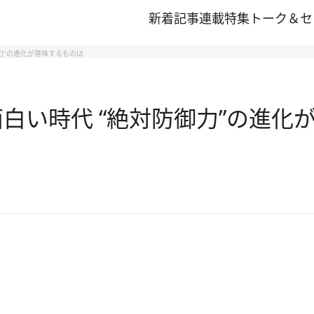
新着記事
連載
特集
トーク＆セ
力”の進化が意味するものは
白い時代 “絶対防御力”の進化