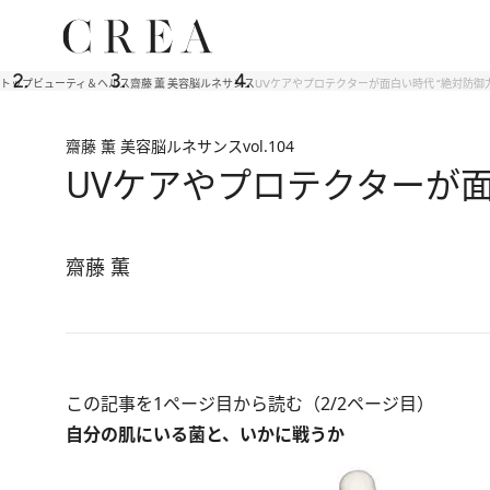
トップ
ビューティ＆ヘルス
齋藤 薫 美容脳ルネサンス
UVケアやプロテクターが面白い時代 “絶対防御
齋藤 薫 美容脳ルネサンス
vol.104
UVケアやプロテクターが面
齋藤 薫
この記事を1ページ目から読む（2/2ページ目）
自分の肌にいる菌と、いかに戦うか