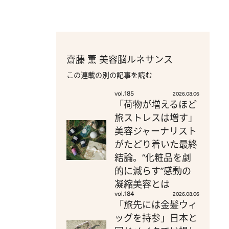
齋藤 薫 美容脳ルネサンス
この連載の別の記事を読む
vol.185
2026.08.06
「荷物が増えるほど
旅ストレスは増す」
美容ジャーナリスト
がたどり着いた最終
結論。“化粧品を劇
的に減らす”感動の
凝縮美容とは
vol.184
2026.08.06
「旅先には金髪ウィ
ッグを持参」日本と