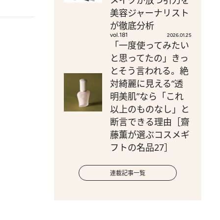
メイクが放つ引力を
美容ジャーナリスト
が徹底分析
vol.181
2026.01.25
「一度使ってみたい
と思ってたの」きっ
とそう言われる。絶
対綺麗に見える“透
明美肌”なら「これ
以上のものなし」と
断言できる理由［齋
藤薫が選ぶコスメギ
フトの名品27］
連載記事一覧