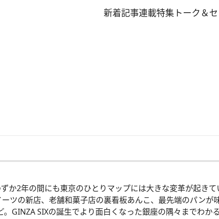
新着記事
連載
特集
トーク＆セ
わずか2年の間にも東京のひとりマップには大きな変革が起きて
スイーツの新店、老舗和菓子店の裏看板あんこ、最先端のパンが
INZA SIXの誕生でより面白くなった銀座の隅々までわかる銀