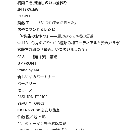
梅雨こそ 風通しのいい髪作り
INTERVIEW
PEOPLE
斎藤 工
――「いつも映画があった」
おやつマンガ＆レシピ
「R先生のおやつ」
――雲田はるこ×福田里香
vol.13 今月のおやつ：3種類の梅コーディアルと贅沢かき氷
宮藤官九郎の「最近、いつ笑いました？」
横山 剣
03人目
前篇
UP FRONT
Stand by Me
新しい私のパートナー
バーバリー
セリーヌ
FASHION TOPICS
BEAUTY TOPICS
CREA'S VIEW ふたり論点
佐藤 優／池上 彰
今月のテーマ：豊洲移転問題