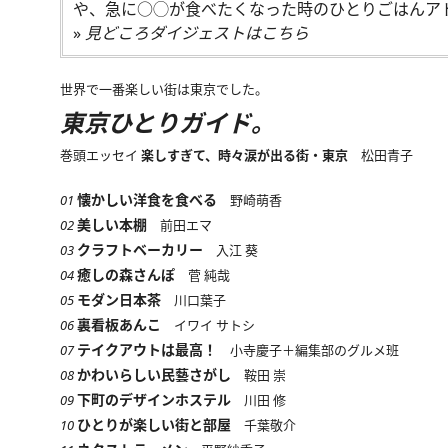
や、急に○◯が食べたくなった時のひとりごはんアド
»
見どころダイジェストはこちら
世界で一番楽しい街は東京でした。
東京ひとりガイド。
巻頭エッセイ
楽しすぎて、時々涙が出る街・東京
松田青子
懐かしい洋食を食べる
01
野崎萌香
美しい本棚
02
前田エマ
クラフトベーカリー
03
入江 葵
癒しの森さんぽ
04
菅 純哉
モダン日本茶
05
川口葉子
裏看板あんこ
06
イワイ サトシ
テイクアウトは最高！
07
小寺慶子＋編集部のグルメ班
かわいらしい民藝さがし
08
鞍田 崇
下町のデザインホステル
09
川田 修
ひとりが楽しい街と部屋
10
千葉敬介