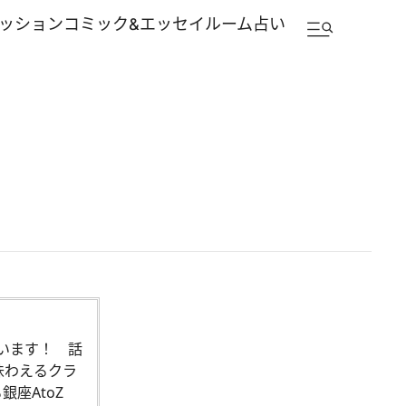
ッション
コミック&エッセイルーム
占い
います！ 話
味わえるクラ
座AtoZ