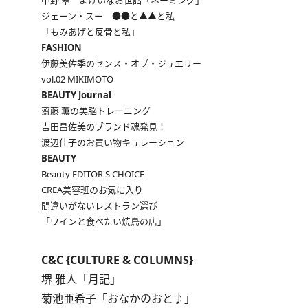
中野 翠 よけいなお世話「ネーミング」
ジェーン・スー ●●と▲▲と私
「もみあげと反骨と私」
FASHION
伊藤美佐季のセンス・オブ・ジュエリー
vol.02 MIKIMOTO
BEAUTY Journal
齋藤 薫の美脳トレーニング
吉田昌佐美のブランド魂発見！
渡辺佳子のお買い物キュレーション
BEAUTY
Beauty EDITOR'S CHOICE
CREA美容班のお気に入り
間違いがないレストラン選び
「ワインと食べたい焼鳥の店」
C&C {CULTURE & COLUMNS}
堺 雅人「月記」
菊池亜希子「おなかのおと♪」