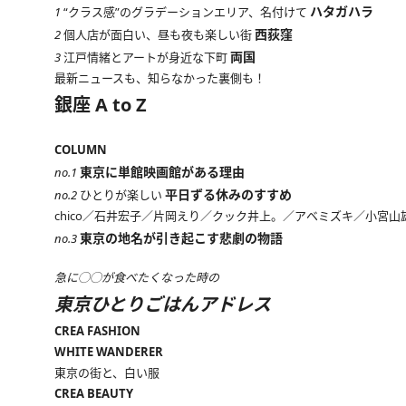
ハタガハラ
1
“クラス感”のグラデーションエリア、名付けて
西荻窪
2
個人店が面白い、昼も夜も楽しい街
両国
3
江戸情緒とアートが身近な下町
最新ニュースも、知らなかった裏側も！
銀座 A to Z
COLUMN
東京に単館映画館がある理由
no.1
平日ずる休みのすすめ
no.2
ひとりが楽しい
chico／石井宏子／片岡えり／クック井上。／アベミズキ／小宮
東京の地名が引き起こす悲劇の物語
no.3
急に◯◯が食べたくなった時の
東京ひとりごはんアドレス
CREA FASHION
WHITE WANDERER
東京の街と、白い服
CREA BEAUTY