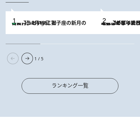
【新月】8月13日 獅子座の新月の日に行うといいこと
4 Hours Ago
2026.8.3
【自作のダイエットノートは攻略本】ダイエットが「苦しいもの」ではなくなった日。50代フードライターが半年続けられた理由は“楽しむこと”
1 / 5
ランキング一覧