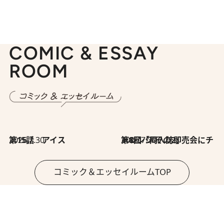
COMIC & ESSAY
ROOM
2026.7.30
第15話 アイス
2026.7.30
第8回「同人誌即売会にチャレンジ その2」
コミック＆エッセイルームTOP