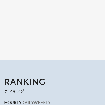
RANKING
ランキング
HOURLY
DAILY
WEEKLY