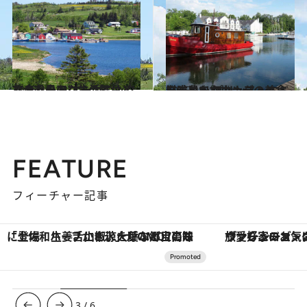
2015.11.10
『赤毛のアン』の舞台となった島の オーガニックでキュートな生活とは？
旅＆お出かけ
2015.10.13
滋味豊かなカナダの美食を求めて プリンス・エドワード・カウンティへ
旅＆お出かけ
FEATURE
フィーチャー記事
ヴァシュロン・コンスタンタン「オーヴァーシーズ・オートマティック」。旅愛好家のお気に入りコレクションから、ジェンダーレスな新作が登場
3
/
6