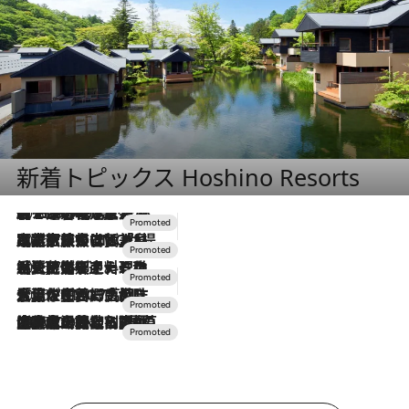
新着トピックス Hoshino Resorts
2026.8.7
【トンボの足水浴】ヒノキの香りに包まれて涼感マックス！約13℃の湧水かけ流しを避暑地「星野温泉 トンボの湯」で体験
2026.7.31
【ホテル帰省】という選択肢をOMOが提案。家族とほどよい距離を保つには「昼は実家、夜は気兼ねなくホテルで！」
2026.7.24
【夏限定ディナーコース】旬を迎える稚鮎や花ズッキーニなどをイタリア・トスカーナの郷土料理の手法で満喫！
2026.7.17
「土佐和ハーブかき氷」がOMO7高知に登場！生姜、山椒、大葉など目にも舌にも涼を呼ぶ郷土の味
2026.7.10
NEW OPEN！【界 草津】名湯の地に誕生。趣の異なる2種の温泉と上州ならではの会席・蕎麦割烹など美食を味わう究極の癒やし旅