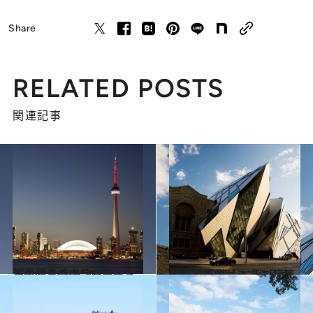
Share
RELATED POSTS
関連記事
2015.3.18
トロントの夜景を麗しく演出する 高さ500メートルを超えるタワー
旅＆お出かけ
2014.9.14
伝統と革新がまさに正面衝突した 驚くべき脱構築ミュージアム
旅＆お出かけ