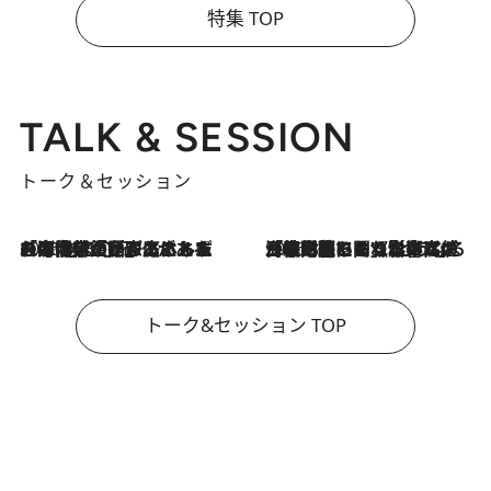
特集 TOP
TALK & SESSION
トーク＆セッション
2026.8.3
「今後値上げがあるとすれば…」「リスクがあるのは今年の冬」エネルギー専門家が語る、ホルムズ海峡封鎖が家庭にもたらす“ある心配”
2026.8.3
「住宅建てられない…」「サーチャージ料の高値が続いている」ホルムズ海峡封鎖による影響はいつまで続く？《エネルギー専門家に聞く“どうなる日本の暮らし”》
トーク&セッション TOP