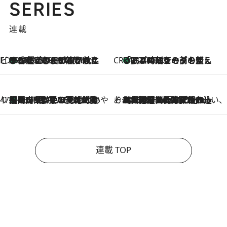
SERIES
連載
ビューティいいもの集め EDITORS' BEST
35℃超えの日の夜、枕にひと吹き！ BAUMのルームスプレーが、ひのきの香りで心まで解きほぐす
2026.8.10
CREA'S CHOICE
「眠る時刻をセットする」——眠りの前を整える、バルミューダの新しいアプローチ
2026.8.10
47都道府県の手みやげ ひんやりスイーツで夏を満喫
【岡山県】この夏絶対食べたい 冷やしておいしいおやつ3選 フルーツが主役のプリンやアイスが勢揃い
2026.8.10
そおだよおこの関西おいしい、おやつ紀行
2026.8.9
［大阪府箕面市］一皿一皿目の前で仕上げられる、料理を巧みに組み込んだアシェットデセールコース「ミチル アシェット デセール（Michiru assiette dessert）」
連載 TOP