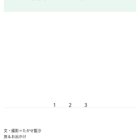
1
2
3
文・撮影＝たかせ藍沙
旅＆お出かけ