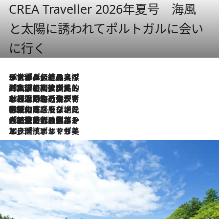
CREA Traveller 2026年夏号 海風
と太陽に誘われてポルトガルに会い
に行く
2026.8.8
リスボンの絶品スイーツ「パステル・デ・ナタ」とは？ポルトガル伝統の奥深い世界へ
2026.7.27
「私の祖国はポルトガル語です」国民的詩人フェルナンド・ペソアと、彼が愛した文学の街を歩く
2026.7.26
ポルトガル近海が育む極上の海の幸。キリリと冷えた白ワインと愉しむ、シーフード専門店の贅沢
2026.7.22
伝統の味をモダンに昇華。高感度な地元客が集う、リスボンの最旬ガストロノミー
2026.7.21
大航海時代の栄華から、震災、独裁、そして革命へ。ポルトガル・首都リスボンの石畳に刻まれた「歴史の光と影」
2026.7.13
エッセイ・ヤマザキマリ「慎ましくも美しき国 ポルトガル」