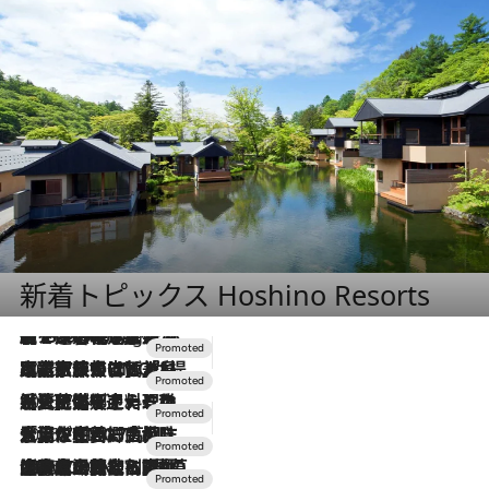
新着トピックス Hoshino Resorts
【トンボの足水浴】ヒノキの香りに包まれて涼感マックス！約13℃の湧水かけ流しを避暑地「星野温泉 トンボの湯」で体験
11 Hours Ago
2026.7.31
【ホテル帰省】という選択肢をOMOが提案。家族とほどよい距離を保つには「昼は実家、夜は気兼ねなくホテルで！」
2026.7.24
【夏限定ディナーコース】旬を迎える稚鮎や花ズッキーニなどをイタリア・トスカーナの郷土料理の手法で満喫！
2026.7.17
「土佐和ハーブかき氷」がOMO7高知に登場！生姜、山椒、大葉など目にも舌にも涼を呼ぶ郷土の味
2026.7.10
NEW OPEN！【界 草津】名湯の地に誕生。趣の異なる2種の温泉と上州ならではの会席・蕎麦割烹など美食を味わう究極の癒やし旅