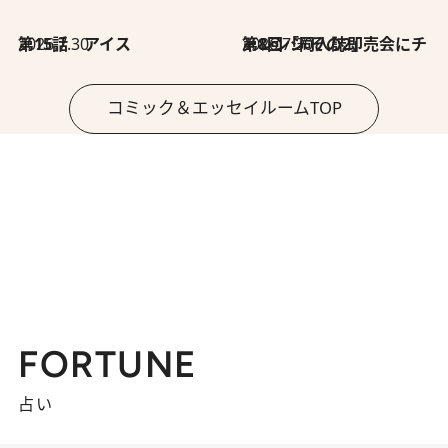
2026.7.30
第15話 アイス
2026.7.30
第8回「同人誌即売会にチャレンジ その2」
コミック＆エッセイルームTOP
FORTUNE
占い