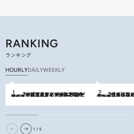
RANKING
ランキング
HOURLY
DAILY
WEEKLY
メントールやエタノールは不使用。ピジョンより、マイルドな冷感成分で肌温度をマイナス3℃まで下げる「ごきげんクール ひんやりアクアミスト」を3名様にプレゼント
2026.8.7
2026.8.5
下町風情あふれる台北屈指の人気エリア・大稲埕でセンスのいい台湾土産《ヴィン
1 / 5