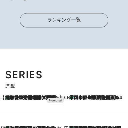
ランキング一覧
SERIES
連載
【CREA×星野リゾート】唯一無二。癒しと発見が待つ場所へ
【トンボの足水浴】ヒノキの香りに包まれて涼感マックス！約13℃の湧水かけ流しを避暑地「星野温泉 トンボの湯」で体験
11 Hours Ago
CREA'S CHOICE
「立川にも歌舞伎があるんだよ」 片岡仁左衛門・市川中車ら豪華座組みで4年目の立川立飛歌舞伎へ
2026.8.7