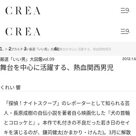
トップ
カルチャー
厳選「いい男」大図鑑
舞台を中心に活躍する、熱血関西男児
厳選「いい男」大図鑑
vol.09
2012.1.6
舞台を中心に活躍する、熱血関西男児
くれい 響
「探偵！ナイトスクープ」のレポーターとして知られる芸
人・長原成樹の自伝小説を著者自ら映画化した『犬の首輪
とコロッケと』。本作で札付きの不良だった若き日のセイ
キを演じるのが、鎌苅健太(かまかり・けんた)。3月に解散