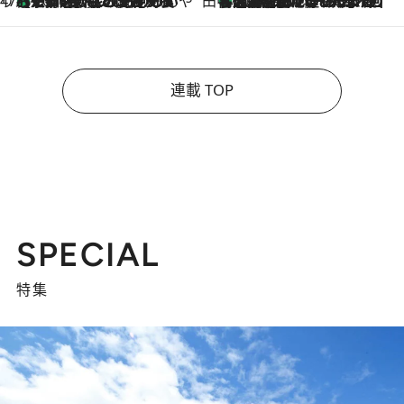
47都道府県の手みやげ ひんやりスイーツで夏を満喫
【京都府】この夏絶対食べたい 冷やしておいしいおやつ3選 ひと口目から心を掴む新緑のテリーヌ
2026.8.7
田中稲の勝手に再ブーム
「湘南乃風に憧れて」観客大盛上がりの“タオル回し”に、ラッパー顔負けの高速歌唱まで…さだまさし（74）のアグレッシブすぎる現在地
2026.8.7
連載 TOP
SPECIAL
特集