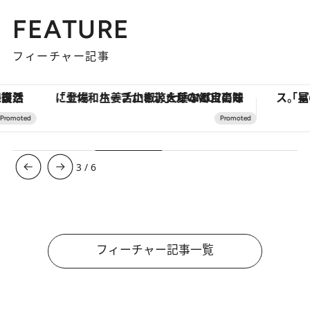
FEATURE
フィーチャー記事
「土佐和ハーブかき氷」がOMO7高知に登場！生姜、山椒、大葉など目にも舌にも涼を呼ぶ郷土の味
3
/
6
フィーチャー記事一覧