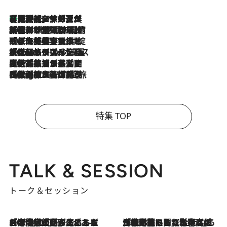
【厳選旅コスメ】「多機能アイテムがメイン！」旅好き美容エディターが選んだ夏旅ベストコスメを発表【Mサイズジップ】
2026.8.7
2026.8.6
「荷物が増えるほど旅ストレスは増す」美容ジャーナリストがたどり着いた最終結論。“化粧品を劇的に減らす”感動の凝縮美容とは
2026.8.6
「旅先には金髪ウィッグを持参」日本と同じメイクでは損してる!? 美容ジャーナリストが提案する“掟破りの旅美容”とは
2026.8.6
【厳選旅コスメ】「身軽さ＆UV対策重視！」ヘアアーティストshucoが選んだ夏旅ベストコスメを発表【Mサイズジップ】
2026.8.5
【厳選旅コスメ】国内をあちこち移動する河井菜摘が選んだ夏旅ベストコスメ発表！「リラックスアイテムはマスト」【Mサイズジップ】
2026.8.4
【厳選旅コスメ】「紫外線＆乾燥対策しながらメイク感も！」ヘア＆メイクGeorgeが選んだ夏旅ベストコスメを発表！【Mサイズジップ】
特集 TOP
TALK & SESSION
トーク＆セッション
2026.8.3
「今後値上げがあるとすれば…」「リスクがあるのは今年の冬」エネルギー専門家が語る、ホルムズ海峡封鎖が家庭にもたらす“ある心配”
2026.8.3
「住宅建てられない…」「サーチャージ料の高値が続いている」ホルムズ海峡封鎖による影響はいつまで続く？《エネルギー専門家に聞く“どうなる日本の暮らし”》