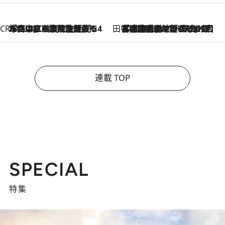
CREA'S CHOICE
2026.8.7
「立川にも歌舞伎があるんだよ」 片岡仁左衛門・市川中車ら豪華座組みで4年目の立川立飛歌舞伎へ
田中稲の勝手に再ブーム
2026.8.7
「湘南乃風に憧れて」観客大盛上がりの“タオル回し”に、ラッパー顔負けの高速歌唱まで…さだまさし（74）のアグレッシブすぎる現在地
連載 TOP
SPECIAL
特集