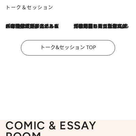
トーク＆セッション
2026.8.3
「今後値上げがあるとすれば…」「リスクがあるのは今年の冬」エネルギー専門家が語る、ホルムズ海峡封鎖が家庭にもたらす“ある心配”
2026.8.3
「住宅建てられない…」「サーチャージ料の高値が続いている」ホルムズ海峡封鎖による影響はいつまで続く？《エネルギー専門家に聞く“どうなる日本の暮らし”》
トーク&セッション TOP
COMIC & ESSAY