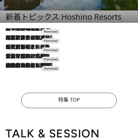
新着トピックス Hoshino Resorts
2026.8.7
【トンボの足水浴】ヒノキの香りに包まれて涼感マックス！約13℃の湧水かけ流しを避暑地「星野温泉 トンボの湯」で体験
2026.7.31
【ホテル帰省】という選択肢をOMOが提案。家族とほどよい距離を保つには「昼は実家、夜は気兼ねなくホテルで！」
2026.7.24
【夏限定ディナーコース】旬を迎える稚鮎や花ズッキーニなどをイタリア・トスカーナの郷土料理の手法で満喫！
2026.7.17
「土佐和ハーブかき氷」がOMO7高知に登場！生姜、山椒、大葉など目にも舌にも涼を呼ぶ郷土の味
2026.7.10
NEW OPEN！【界 草津】名湯の地に誕生。趣の異なる2種の温泉と上州ならではの会席・蕎麦割烹など美食を味わう究極の癒やし旅
特集 TOP
TALK & SESSION