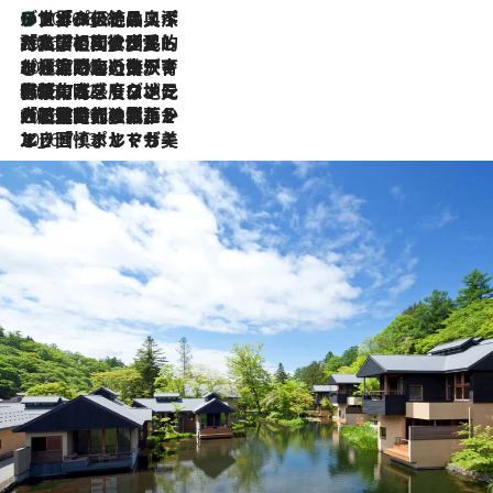
リスボンの絶品スイーツ「パステル・デ・ナタ」とは？ポルトガル伝統の奥深い世界へ
2026.8.8
2026.7.27
「私の祖国はポルトガル語です」国民的詩人フェルナンド・ペソアと、彼が愛した文学の街を歩く
2026.7.26
ポルトガル近海が育む極上の海の幸。キリリと冷えた白ワインと愉しむ、シーフード専門店の贅沢
2026.7.22
伝統の味をモダンに昇華。高感度な地元客が集う、リスボンの最旬ガストロノミー
2026.7.21
大航海時代の栄華から、震災、独裁、そして革命へ。ポルトガル・首都リスボンの石畳に刻まれた「歴史の光と影」
2026.7.13
エッセイ・ヤマザキマリ「慎ましくも美しき国 ポルトガル」