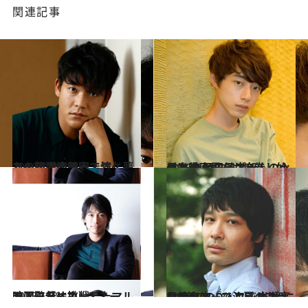
関連記事
2016.7.29
あの伝説の画家・竹久夢二を初主演映画で演じた、駿河太郎
カルチャー
2015.9.18
日本映画界をも席巻し始めた 塩顔男子ブームの火付け役 坂口健太郎
カルチャー
2013.11.8
映画監督に挑戦したマルチアーティストディーン・フジオカ
カルチャー
2016.7.8
日韓合作『ひと夏のファンタジア』で注目 岩瀬亮は“第二のD・フジオカ”になるか？
カルチャー