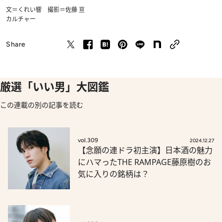
文＝くれい響 撮影＝佐藤 亘
カルチャー
Share
厳選「いい男」大図鑑
この連載の別の記事を読む
vol.309
2024.12.27
【念願の連ドラ初主演】日本酒の魅力
にハマったTHE RAMPAGE藤原樹のお
気に入りの銘柄は？