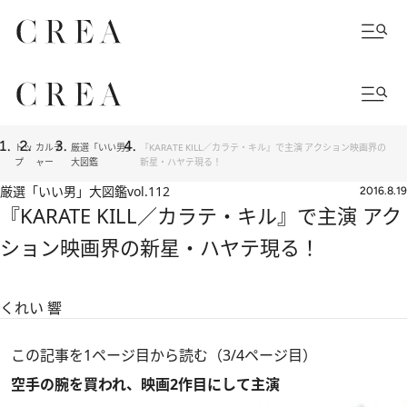
トッ
カルチ
厳選「いい男」
『KARATE KILL／カラテ・キル』で主演 アクション映画界の
プ
ャー
大図鑑
新星・ハヤテ現る！
厳選「いい男」大図鑑
vol.112
2016.8.19
『KARATE KILL／カラテ・キル』で主演 アク
ション映画界の新星・ハヤテ現る！
くれい 響
この記事を1ページ目から読む（3/4ページ目）
空手の腕を買われ、映画2作目にして主演