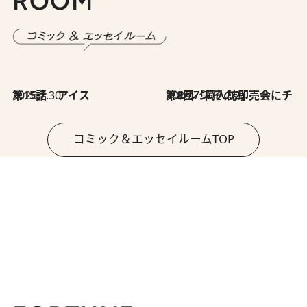
ROOM
2026.7.30
第15話 アイス
2026.7.30
第8回「同人誌即売会にチャレンジ その2」
コミック＆エッセイルームTOP