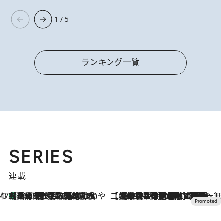
1 / 5
ランキング一覧
SERIES
連載
47都道府県の手みやげ ひんやりスイーツで夏を満喫
【兵庫県】この夏絶対食べたい 冷やしておいしいおやつ3選 淡路島の恵みをジェラートに集約
2026.8.8
【CREA×星野リゾート】唯一無二。癒しと発見が待つ場所へ
2026.8.7
【トンボの足水浴】ヒノキの香りに包まれて涼感マックス！約13℃の湧水かけ流しを避暑地「星野温泉 トンボの湯」で体験