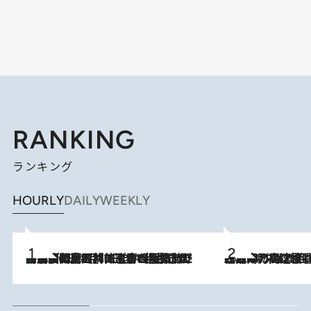
RANKING
ランキング
HOURLY
DAILY
WEEKLY
「最後に見られてよかった」上野動物園の東園パンダ舎が解体前に特別公開。8月16日まで延長されたパネル展と共に辿る“半世紀”のパンダ飼育《解体工事の図面あり》
2026.8.8
2026.8.7
「湘南乃風に憧れて」観客大盛上がりの“タオル回し”に、ラッパー顔負けの高速歌唱まで…さだまさし（74）のアグレッシブすぎる現在地