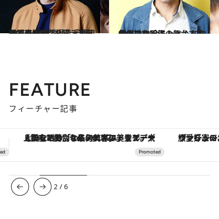
2015.5.15
話題の映画『極道大戦争』にも出演！ 「劇団EXILE」の枠を超え活躍する青柳翔
カルチャー
2015.3.20
井上ひさし作の舞台で座長に挑む 今もっとも旬な俳優、和田正人
カルチャー
FEATURE
フィーチャー記事
ヴァシュロン・コンスタンタン「オーヴァーシーズ・オートマティック」。旅愛好家のお気に入りコレクションから、ジェンダーレスな新作が登場
3
/
6