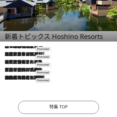
新着トピックス Hoshino Resorts
2026.8.7
【トンボの足水浴】ヒノキの香りに包まれて涼感マックス！約13℃の湧水かけ流しを避暑地「星野温泉 トンボの湯」で体験
2026.7.31
【ホテル帰省】という選択肢をOMOが提案。家族とほどよい距離を保つには「昼は実家、夜は気兼ねなくホテルで！」
2026.7.24
【夏限定ディナーコース】旬を迎える稚鮎や花ズッキーニなどをイタリア・トスカーナの郷土料理の手法で満喫！
2026.7.17
「土佐和ハーブかき氷」がOMO7高知に登場！生姜、山椒、大葉など目にも舌にも涼を呼ぶ郷土の味
2026.7.10
NEW OPEN！【界 草津】名湯の地に誕生。趣の異なる2種の温泉と上州ならではの会席・蕎麦割烹など美食を味わう究極の癒やし旅
特集 TOP