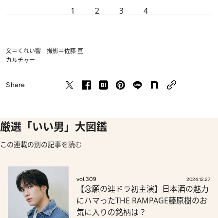
1
2
3
4
文＝くれい響 撮影＝佐藤 亘
カルチャー
Share
厳選「いい男」大図鑑
この連載の別の記事を読む
vol.309
2024.12.27
【念願の連ドラ初主演】日本酒の魅力
にハマったTHE RAMPAGE藤原樹のお
気に入りの銘柄は？