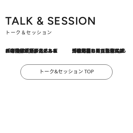
TALK & SESSION
トーク＆セッション
2026.8.3
「今後値上げがあるとすれば…」「リスクがあるのは今年の冬」エネルギー専門家が語る、ホルムズ海峡封鎖が家庭にもたらす“ある心配”
2026.8.3
「住宅建てられない…」「サーチャージ料の高値が続いている」ホルムズ海峡封鎖による影響はいつまで続く？《エネルギー専門家に聞く“どうなる日本の暮らし”》
トーク&セッション TOP