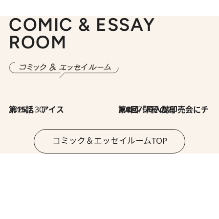
COMIC & ESSAY
ROOM
2026.7.30
第15話 アイス
2026.7.30
第8回「同人誌即売会にチャレンジ その2」
コミック＆エッセイルームTOP