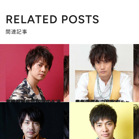
RELATED POSTS
関連記事
2015.1.23
主演最新作「ボンベイ ドリームス」で マサラ・ミュージカルに挑戦する浦井健治
カルチャー
2015.6.5
最新出演作で超腕力キャラを演じた 「ライダー」出身俳優・白石隼也
カルチャー