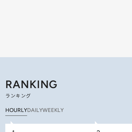
RANKING
ランキング
HOURLY
DAILY
WEEKLY