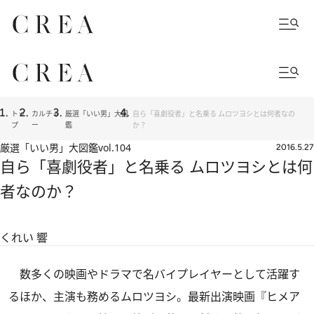
トッ
カルチャ
厳選「いい男」大図
自ら「喜劇役者」と名乗る ムロツヨシとは何者なの
プ
ー
鑑
か？
厳選「いい男」大図鑑
vol.104
2016.5.27
自ら「喜劇役者」と名乗る ムロツヨシとは何
者なのか？
くれい 響
数多くの映画やドラマで名バイプレイヤーとして活躍す
るほか、主演も務めるムロツヨシ。最新出演映画『ヒメア