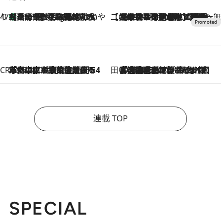
47都道府県の手みやげ ひんやりスイーツで夏を満喫
【兵庫県】この夏絶対食べたい 冷やしておいしいおやつ3選 淡路島の恵みをジェラートに集約
11 Hours Ago
【CREA×星野リゾート】唯一無二。癒しと発見が待つ場所へ
2026.8.7
【トンボの足水浴】ヒノキの香りに包まれて涼感マックス！約13℃の湧水かけ流しを避暑地「星野温泉 トンボの湯」で体験
CREA'S CHOICE
2026.8.7
「立川にも歌舞伎があるんだよ」 片岡仁左衛門・市川中車ら豪華座組みで4年目の立川立飛歌舞伎へ
田中稲の勝手に再ブーム
2026.8.7
「湘南乃風に憧れて」観客大盛上がりの“タオル回し”に、ラッパー顔負けの高速歌唱まで…さだまさし（74）のアグレッシブすぎる現在地
連載 TOP
SPECIAL