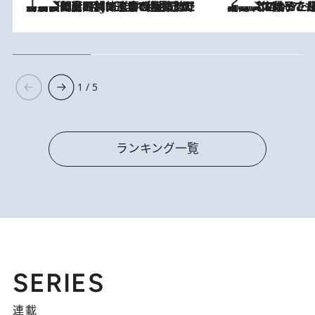
「最後に見られてよかった」上野動物園の東園パンダ舎が解体前に特別公開。8月16日まで延長されたパネル展と共に辿る“半世紀”のパンダ飼育《解体工事の図面あり》
11 Hours Ago
2026.8.5
【阿川佐和子さんの年とる力】なぜ70代で始めた趣味は“こんなに楽しい”のか？ ピアノ、俳句…スランプに陥っても続けられる“ある秘訣”とは
1 / 5
ランキング一覧
SERIES
連載