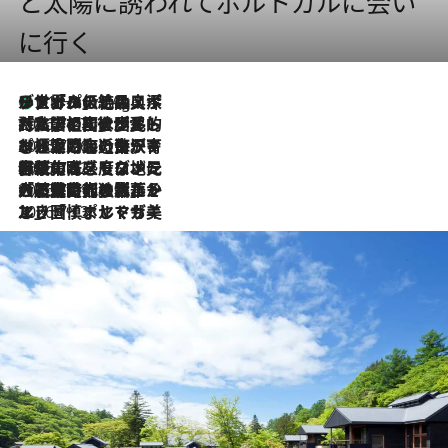
と太陽に誘われてポルトガルに会い
に行く
リスボンの絶品スイーツ「パステル・デ・ナタ」とは？ポルトガル伝統の奥深い世界へ
11 Hours Ago
2026.7.27
「私の祖国はポルトガル語です」国民的詩人フェルナンド・ペソアと、彼が愛した文学の街を歩く
2026.7.26
ポルトガル近海が育む極上の海の幸。キリリと冷えた白ワインと愉しむ、シーフード専門店の贅沢
2026.7.22
伝統の味をモダンに昇華。高感度な地元客が集う、リスボンの最旬ガストロノミー
2026.7.21
大航海時代の栄華から、震災、独裁、そして革命へ。ポルトガル・首都リスボンの石畳に刻まれた「歴史の光と影」
2026.7.13
エッセイ・ヤマザキマリ「慎ましくも美しき国 ポルトガル」