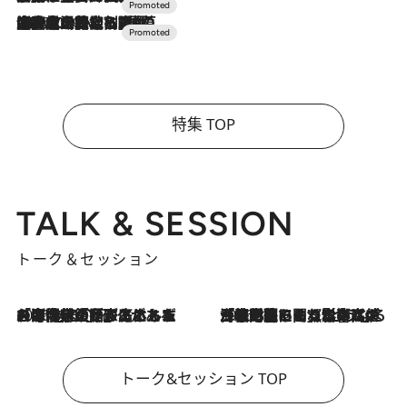
2026.7.10
NEW OPEN！【界 草津】名湯の地に誕生。趣の異なる2種の温泉と上州ならではの会席・蕎麦割烹など美食を味わう究極の癒やし旅
特集 TOP
TALK & SESSION
トーク＆セッション
2026.8.3
「今後値上げがあるとすれば…」「リスクがあるのは今年の冬」エネルギー専門家が語る、ホルムズ海峡封鎖が家庭にもたらす“ある心配”
2026.8.3
「住宅建てられない…」「サーチャージ料の高値が続いている」ホルムズ海峡封鎖による影響はいつまで続く？《エネルギー専門家に聞く“どうなる日本の暮らし”》
トーク&セッション TOP