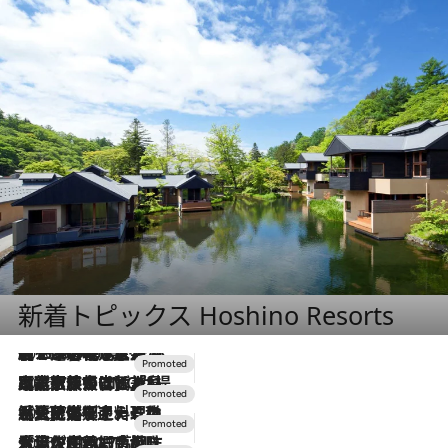
新着トピックス Hoshino Resorts
2026.8.7
【トンボの足水浴】ヒノキの香りに包まれて涼感マックス！約13℃の湧水かけ流しを避暑地「星野温泉 トンボの湯」で体験
2026.7.31
【ホテル帰省】という選択肢をOMOが提案。家族とほどよい距離を保つには「昼は実家、夜は気兼ねなくホテルで！」
2026.7.24
【夏限定ディナーコース】旬を迎える稚鮎や花ズッキーニなどをイタリア・トスカーナの郷土料理の手法で満喫！
2026.7.17
「土佐和ハーブかき氷」がOMO7高知に登場！生姜、山椒、大葉など目にも舌にも涼を呼ぶ郷土の味