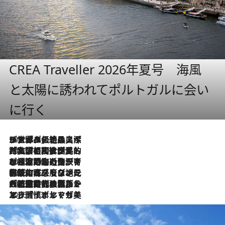
CREA Traveller 2026年夏号 海風
と太陽に誘われてポルトガルに会い
に行く
2026.8.8
リスボンの絶品スイーツ「パステル・デ・ナタ」とは？ポルトガル伝統の奥深い世界へ
2026.7.27
「私の祖国はポルトガル語です」国民的詩人フェルナンド・ペソアと、彼が愛した文学の街を歩く
2026.7.26
ポルトガル近海が育む極上の海の幸。キリリと冷えた白ワインと愉しむ、シーフード専門店の贅沢
2026.7.22
伝統の味をモダンに昇華。高感度な地元客が集う、リスボンの最旬ガストロノミー
2026.7.21
大航海時代の栄華から、震災、独裁、そして革命へ。ポルトガル・首都リスボンの石畳に刻まれた「歴史の光と影」
2026.7.13
エッセイ・ヤマザキマリ「慎ましくも美しき国 ポルトガル」