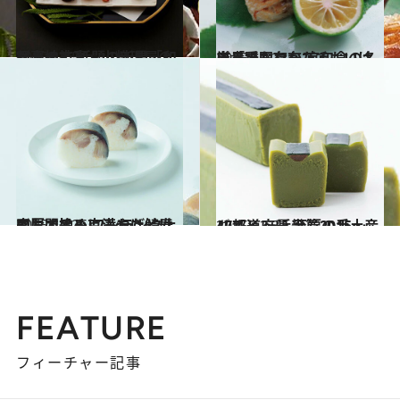
2015.11.5
割烹の技と、小料理屋の居心地と 話題の新星「和しょく志喜」
グルメ
2015.10.22
単品でもコースでもいける貴重な存在 京和食の名店「祇園おかだ」
グルメ
2015.10.26
肉厚で旨みに満ちた鯖寿司に悶絶！ ワンランク上のおすすめ京みやげとは
グルメ
2015.12.3
47都道府県 至福の手土産リスト ～近畿篇2015～
グルメ
FEATURE
フィーチャー記事