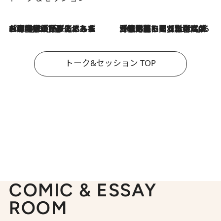
2026.8.3
「今後値上げがあるとすれば…」「リスクがあるのは今年の冬」エネルギー専門家が語る、ホルムズ海峡封鎖が家庭にもたらす“ある心配”
2026.8.3
「住宅建てられない…」「サーチャージ料の高値が続いている」ホルムズ海峡封鎖による影響はいつまで続く？《エネルギー専門家に聞く“どうなる日本の暮らし”》
トーク&セッション TOP
COMIC & ESSAY
ROOM