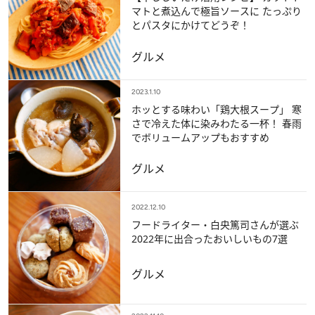
マトと煮込んで極旨ソースに たっぷり
とパスタにかけてどうぞ！
グルメ
2023.1.10
ホッとする味わい「鶏大根スープ」 寒
さで冷えた体に染みわたる一杯！ 春雨
でボリュームアップもおすすめ
グルメ
2022.12.10
フードライター・白央篤司さんが選ぶ
2022年に出合ったおいしいもの7選
グルメ