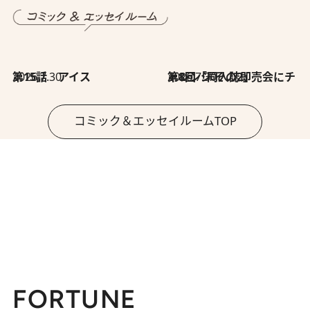
2026.7.30
第15話 アイス
2026.7.30
第8回「同人誌即売会にチャレンジ その2」
コミック＆エッセイルームTOP
FORTUNE