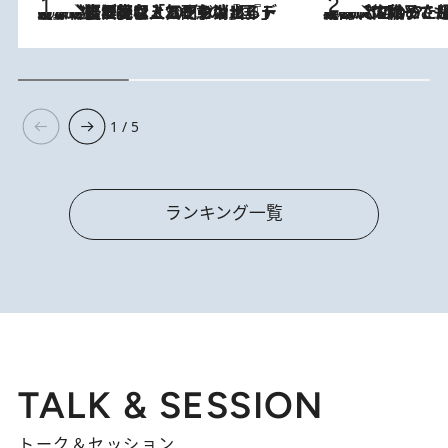
2026.8.5
【なぜ吉沢亮は「気配を消せる」のか？】興行収入208億の『国宝』を経て挑むミュージカル『ディア・エヴァン・ハンセン』。トップ俳優が舞台上でさらけ出した“孤独”とは
2026.8.5
【阿川佐和子さんの年とる力】なぜ70代で始めた趣味は“こんなに楽しい”のか？ ピアノ、俳句…スランプに陥っても続けられる“ある秘訣”とは
1 / 5
ランキング一覧
TALK & SESSION
トーク＆セッション