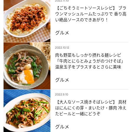
2022.11.10
【ごちそうミートソースレシピ】 ブラ
ウンマッシュルームたっぷりで 香り高
い絶品ソースのできあがり！
グルメ
2022.10.12
肉も野菜もしっかり摂れる麺レシピ
「牛肉とにらとみょうがのつけそば」
温泉玉子をプラスするとさらに美味
グルメ
2022.9.10
【大人なソース焼きそばレシピ】 具材
はにんにくの芽・まいたけ・豚肉 冷え
たビールと一緒にどうぞ
グルメ