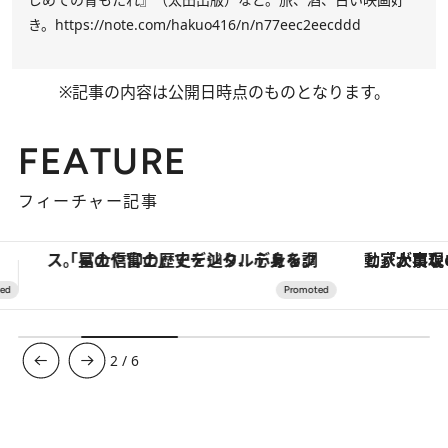
き。
https://note.com/hakuo416/n/n77eec2eecddd
※記事の内容は公開日時点のものとなります。
FEATURE
フィーチャー記事
「大事なのは地域の意識を変えること」。ロレックス賞受賞の自然保護活動家が実現させたナイジェリアの自然環境の復活
【夏限定ディナーコース】旬を迎
3
/
6