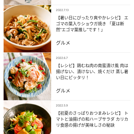
2022.7.13
【暑い日にぴったり爽やかレシピ】 エ
ゴマの葉入りショウガ焼き 「夏は断
然“エゴマ葉推し”です！」
グルメ
2022.6.7
【レシピ】鶏むね肉の南蛮漬け風 肉は
揚げない、漬けない、焼くだけ 蒸し暑
い日にピッタリ！
グルメ
2022.5.9
【初夏のさっぱりおつまみレシピ】 ト
マトと油揚げの和ハーブサラダ カリカ
リ食感の揚げが美味しさの秘訣