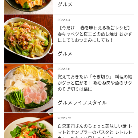
グルメ
2022.4.3
【今だけ！ 春を味わえる極旨レシピ】
春キャベツと桜エビの蒸し焼き おかず
にしてもおつまみにしても！
グルメ
2022.3.11
覚えておきたい「そぎ切り」 料理の幅
がグッと広がる！ 鶏むね肉や魚のサク
のそぎ切りは鍋に
グルメ
ライフスタイル
2022.2.12
白央篤司さんのちょっと美味しい話 ト
マトとナンプラーのパスタと レトルト