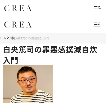
トップ
連載
白央篤司の罪悪感撲滅自炊入門
白央篤司の罪悪感撲滅自炊
入門