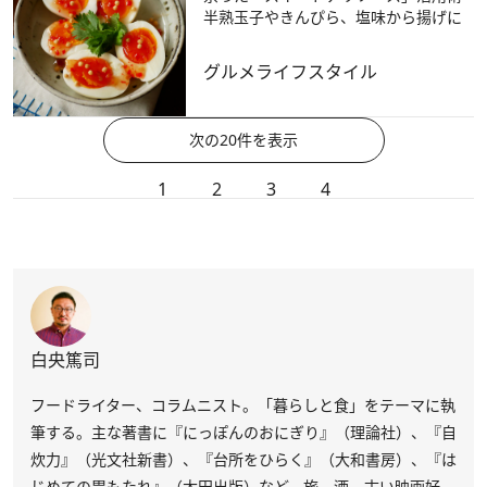
半熟玉子やきんぴら、塩味から揚げに
グルメ
ライフスタイル
次の20件を表示
1
2
3
4
白央篤司
フードライター、コラムニスト。「暮らしと食」をテーマに執
筆する。主な著書に『にっぽんのおにぎり』（理論社）、『自
炊力』（光文社新書）、『台所をひらく』（大和書房）、『は
じめての胃もたれ』（太田出版）など。旅、酒、古い映画好