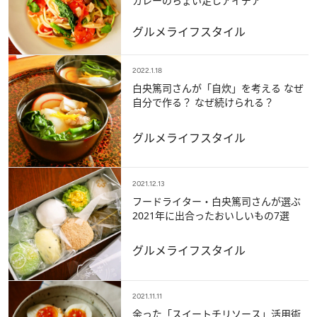
カレーのちょい足しアイデア
グルメ
ライフスタイル
2022.1.18
白央篤司さんが「自炊」を考える なぜ
自分で作る？ なぜ続けられる？
グルメ
ライフスタイル
2021.12.13
フードライター・白央篤司さんが選ぶ
2021年に出合ったおいしいもの7選
グルメ
ライフスタイル
2021.11.11
余った「スイートチリソース」活用術