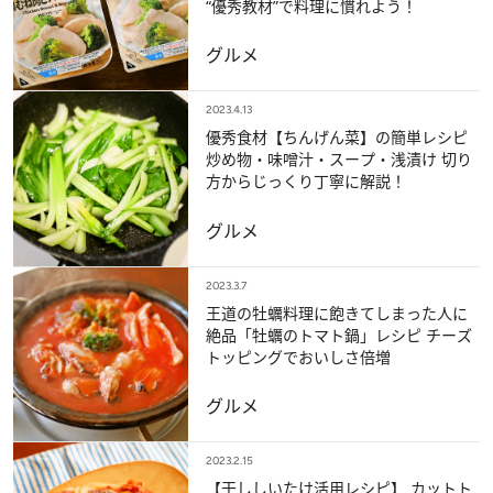
“優秀教材”で料理に慣れよう！
グルメ
2023.4.13
優秀食材【ちんげん菜】の簡単レシピ
炒め物・味噌汁・スープ・浅漬け 切り
方からじっくり丁寧に解説！
グルメ
2023.3.7
王道の牡蠣料理に飽きてしまった人に
絶品「牡蠣のトマト鍋」レシピ チーズ
トッピングでおいしさ倍増
グルメ
2023.2.15
【干ししいたけ活用レシピ】 カットト