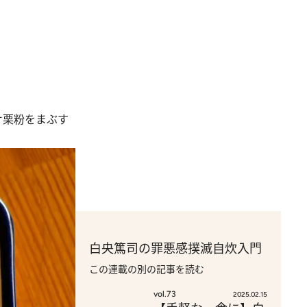
片栗粉をまぶす
白央篤司の罪悪感撲滅自炊入門
この連載の別の記事を読む
vol.73
2025.02.15