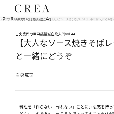
トップ
グルメ
白央篤司の罪悪感撲滅自炊入門
【大人なソース焼きそばレシピ】 具材はにんにくの芽
白央篤司の罪悪感撲滅自炊入門
vol.44
【大人なソース焼きそばレ
と一緒にどうぞ
白央篤司
料理を「作らない・作れない」ことに罪悪感を持っ