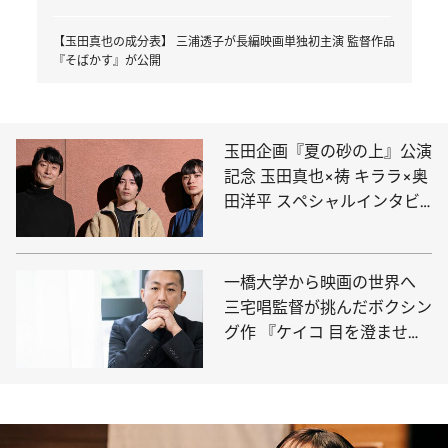
【玉田真也の成分表】 三浦透子が長編映画単独初主演 監督作品
『そばかす』が公開
玉田企画『夏の砂の上』公演
記念 玉田真也×祷 キララ×奥
田洋平 スペシャルインタビ
ュー
一橋大学から映画の世界へ
三宅唱監督が挑んだボクシン
グ作 『ケイコ 目を澄ませ
て』の世界観