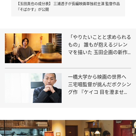
【玉田真也の成分表】 三浦透子が長編映画単独初主演 監督作品
『そばかす』が公開
「やりたいことと求められる
もの」 誰もが抱えるジレン
マを描いた 玉田企画の新作
公演『영(ヨン)』
一橋大学から映画の世界へ
三宅唱監督が挑んだボクシン
グ作 『ケイコ 目を澄ませ
て』の世界観