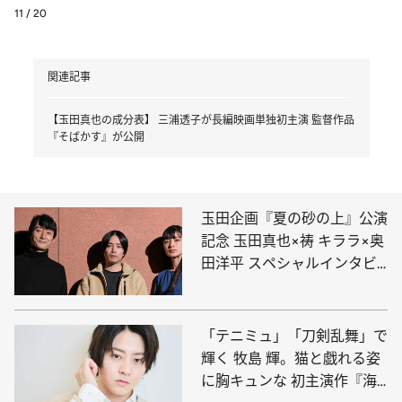
11 / 20
関連記事
【玉田真也の成分表】 三浦透子が長編映画単独初主演 監督作品
『そばかす』が公開
玉田企画『夏の砂の上』公演
記念 玉田真也×祷 キララ×奥
田洋平 スペシャルインタビ
ュー
「テニミュ」「刀剣乱舞」で
輝く 牧島 輝。猫と戯れる姿
に胸キュンな 初主演作『海