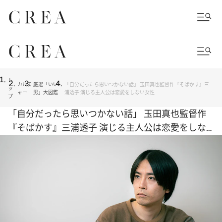
ト
カルチ
厳選「いい
「自分だったら思いつかない話」 玉田真也監督作『そばかす』三
ッ
ャー
男」大図鑑
浦透子 演じる主人公は恋愛をしない女性
プ
「自分だったら思いつかない話」 玉田真也監督作
『そばかす』三浦透子 演じる主人公は恋愛をしな
い女性