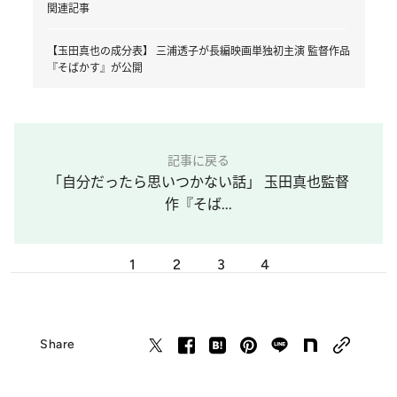
関連記事
【玉田真也の成分表】 三浦透子が長編映画単独初主演 監督作品
『そばかす』が公開
記事に戻る
「自分だったら思いつかない話」 玉田真也監督
作『そば...
1
2
3
4
Share