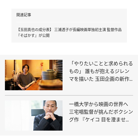
関連記事
【玉田真也の成分表】 三浦透子が長編映画単独初主演 監督作品
『そばかす』が公開
「やりたいことと求められる
もの」 誰もが抱えるジレン
マを描いた 玉田企画の新作
公演『영(ヨン)』
一橋大学から映画の世界へ
三宅唱監督が挑んだボクシン
グ作 『ケイコ 目を澄ませ
て』の世界観