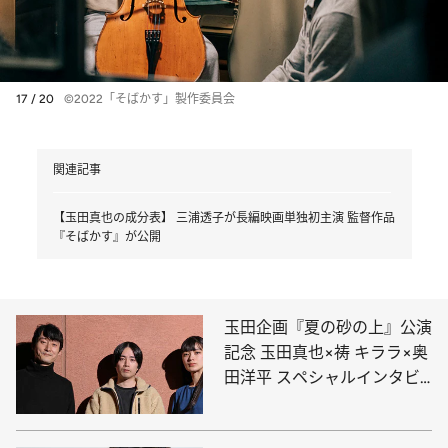
17 / 20
©2022「そばかす」製作委員会
関連記事
【玉田真也の成分表】 三浦透子が長編映画単独初主演 監督作品
『そばかす』が公開
玉田企画『夏の砂の上』公演
記念 玉田真也×祷 キララ×奥
田洋平 スペシャルインタビ
ュー