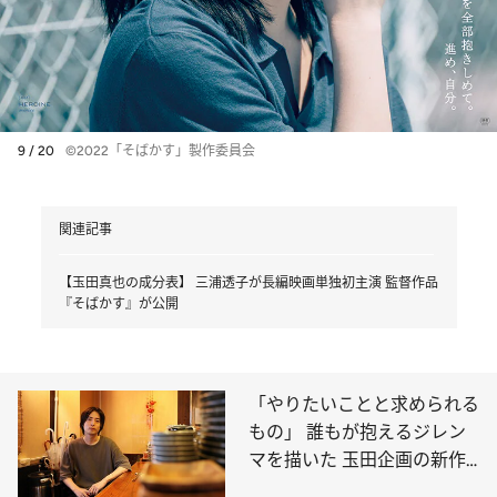
9 / 20
©2022「そばかす」製作委員会
関連記事
【玉田真也の成分表】 三浦透子が長編映画単独初主演 監督作品
『そばかす』が公開
「やりたいことと求められる
もの」 誰もが抱えるジレン
マを描いた 玉田企画の新作
公演『영(ヨン)』