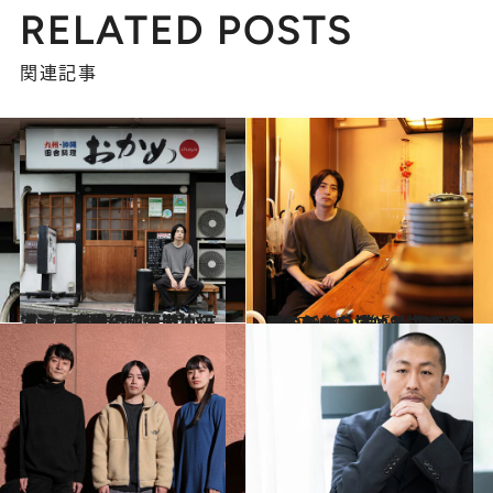
RELATED POSTS
関連記事
2022.12.19
【玉田真也の成分表】 三浦透子が長編映画単独初主演 監督作品『そばかす』が公開
カルチャー
2022.9.20
「やりたいことと求められるもの」 誰もが抱えるジレンマを描いた 玉田企画の新作公演『영(ヨン)』
カルチャー