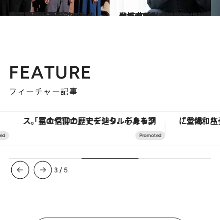
2022.1.14
玉田企画『夏の砂の上』公演記念 玉田真也×祷 キララ×奥田洋平 スペシャルインタビュー
カルチャー
2022.12.9
一橋大学から映画の世界へ 三宅唱監督が挑んだボクシング作 『ケイコ 目を澄ませて』の世界観
カルチャー
FEATURE
フィーチャー記事
「星のや富士」でデジタルデトックス。冨士信仰の歴史を辿り、心身を調える。
3
/
5