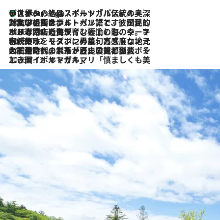
リスボンの絶品スイーツ「パステル・デ・ナタ」とは？ポルトガル伝統の奥深い世界へ
3 Hours Ago
2026.7.27
「私の祖国はポルトガル語です」国民的詩人フェルナンド・ペソアと、彼が愛した文学の街を歩く
2026.7.26
ポルトガル近海が育む極上の海の幸。キリリと冷えた白ワインと愉しむ、シーフード専門店の贅沢
2026.7.22
伝統の味をモダンに昇華。高感度な地元客が集う、リスボンの最旬ガストロノミー
2026.7.21
大航海時代の栄華から、震災、独裁、そして革命へ。ポルトガル・首都リスボンの石畳に刻まれた「歴史の光と影」
2026.7.13
エッセイ・ヤマザキマリ「慎ましくも美しき国 ポルトガル」