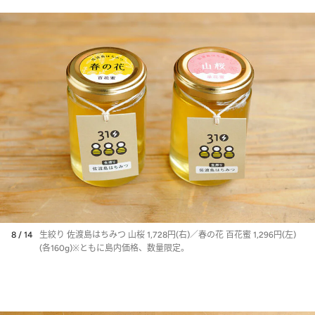
8 / 14
生絞り 佐渡島はちみつ 山桜 1,728円(右)／春の花 百花蜜 1,296円(左)
(各160g)※ともに島内価格、数量限定。