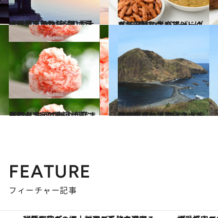
2021.7.17
【新潟県 2021年版】 夏の絶景・風物詩5選 ホテルのテラスから望む雲上の壮観
旅＆お出かけ
2021.7.17
【新潟県】スパイシーグルメ3種 ソウルフードはカレー味の半身揚げ
グルメ
2021.7.15
農園カフェと自家焙煎コーヒー 佐渡の魅力が詰まったカフェ2選
旅＆お出かけ
2020.7.4
新潟県・佐渡島は金山だけじゃない！ ワイルドな日本海感じる観光スポット
旅＆お出かけ
FEATURE
フィーチャー記事