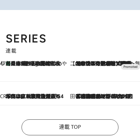
SERIES
連載
47都道府県の手みやげ ひんやりスイーツで夏を満喫
【兵庫県】この夏絶対食べたい 冷やしておいしいおやつ3選 淡路島の恵みをジェラートに集約
2 Hours Ago
【CREA×星野リゾート】唯一無二。癒しと発見が待つ場所へ
2026.8.7
【トンボの足水浴】ヒノキの香りに包まれて涼感マックス！約13℃の湧水かけ流しを避暑地「星野温泉 トンボの湯」で体験
CREA'S CHOICE
2026.8.7
「立川にも歌舞伎があるんだよ」 片岡仁左衛門・市川中車ら豪華座組みで4年目の立川立飛歌舞伎へ
田中稲の勝手に再ブーム
2026.8.7
「湘南乃風に憧れて」観客大盛上がりの“タオル回し”に、ラッパー顔負けの高速歌唱まで…さだまさし（74）のアグレッシブすぎる現在地
連載 TOP