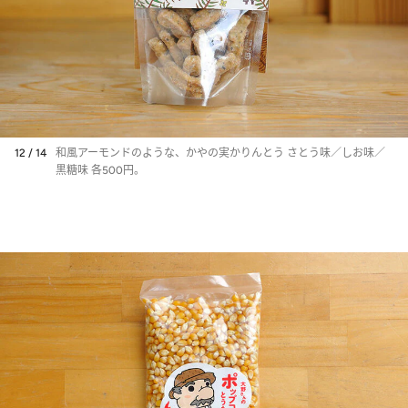
12 / 14
和風アーモンドのような、かやの実かりんとう さとう味／しお味／
黒糖味 各500円。