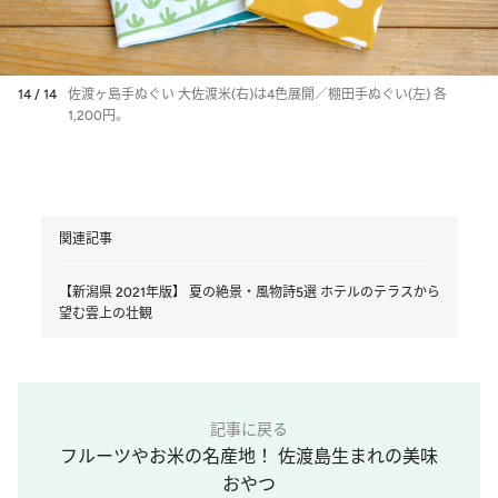
14 / 14
佐渡ヶ島手ぬぐい 大佐渡米(右)は4色展開／棚田手ぬぐい(左) 各
1,200円。
関連記事
【新潟県 2021年版】 夏の絶景・風物詩5選 ホテルのテラスから
望む雲上の壮観
記事に戻る
フルーツやお米の名産地！ 佐渡島生まれの美味
おやつ