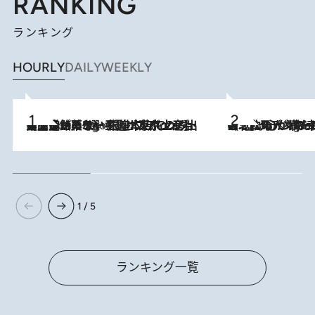
RANKING
ランキング
HOURLY
DAILY
WEEKLY
【間違いのない王道・東京土産】資生堂パーラー 銀座本店でのみ出会える銘菓5選《極上プディング・濃厚チーズケーキ・ボンボンショコラほか》
2 Hours Ago
《北欧の人々の幸福度が高いのは…》元デンマーク親善大使が出会った“心が満たされる暮らし”「いいかげんにヒュッゲしなさい！」
2 Hours Ago
1 / 5
ランキング一覧