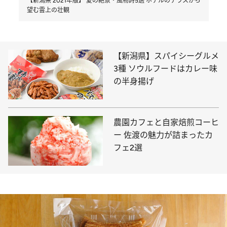
【新潟県 2021年版】 夏の絶景・風物詩5選 ホテルのテラスから
望む雲上の壮観
【新潟県】スパイシーグルメ
3種 ソウルフードはカレー味
の半身揚げ
農園カフェと自家焙煎コーヒ
ー 佐渡の魅力が詰まったカ
フェ2選