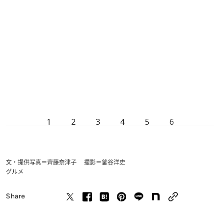
1
2
3
4
5
6
文・提供写真＝齊藤奈津子 撮影＝釜谷洋史
グルメ
Share