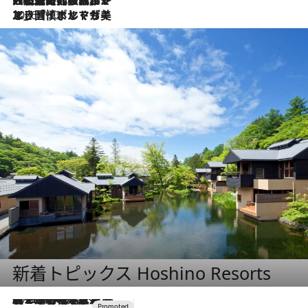
2026.7.21
大航海時代の栄華から、震災、独裁、そして革命へ。ポルトガル・首都リスボンの石畳に刻まれた「歴史の光と影」
2026.7.13
エッセイ・ヤマザキマリ「慎ましくも美しき国 ポルトガル」
新着トピックス Hoshino Resorts
2026.8.7
【トンボの足水浴】ヒノキの香りに包まれて涼感マックス！約13℃の湧水かけ流しを避暑地「星野温泉 トンボの湯」で体験