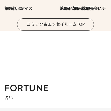
2026.7.30
第15話 アイス
2026.7.30
第8回「同人誌即売会にチャレンジ その2」
コミック＆エッセイルームTOP
FORTUNE
占い