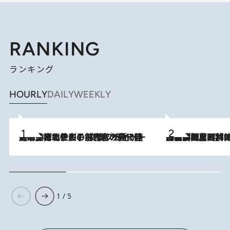
RANKING
ランキング
HOURLY
DAILY
WEEKLY
2026.8.3
《「文士の子ども被害者の会」発足！》阿川佐和子（72）が語る遠藤周作に北杜夫、劇作家・矢代静一の子どもたちの“文豪プライベート事件簿”
2026.8.8
「最後に見られてよかった」上野動物園の東園パンダ舎が解体前に特別公開。8月16日まで延長されたパネル展と共に辿る“半世紀”のパンダ飼育《解体工事の図面あり》
1 / 5