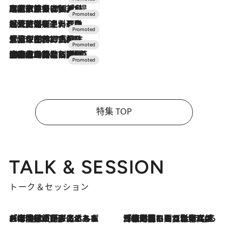
2026.7.31
【ホテル帰省】という選択肢をOMOが提案。家族とほどよい距離を保つには「昼は実家、夜は気兼ねなくホテルで！」
2026.7.24
【夏限定ディナーコース】旬を迎える稚鮎や花ズッキーニなどをイタリア・トスカーナの郷土料理の手法で満喫！
2026.7.17
「土佐和ハーブかき氷」がOMO7高知に登場！生姜、山椒、大葉など目にも舌にも涼を呼ぶ郷土の味
2026.7.10
NEW OPEN！【界 草津】名湯の地に誕生。趣の異なる2種の温泉と上州ならではの会席・蕎麦割烹など美食を味わう究極の癒やし旅
特集 TOP
TALK & SESSION
トーク＆セッション
2026.8.3
「今後値上げがあるとすれば…」「リスクがあるのは今年の冬」エネルギー専門家が語る、ホルムズ海峡封鎖が家庭にもたらす“ある心配”
2026.8.3
「住宅建てられない…」「サーチャージ料の高値が続いている」ホルムズ海峡封鎖による影響はいつまで続く？《エネルギー専門家に聞く“どうなる日本の暮らし”》