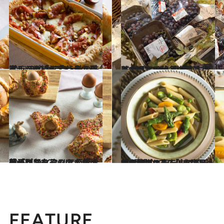
2023.11.11
イチジク×サラミ×モッツアレラの組み合わせ、最高！ ワインに合う秋の味覚レシピ「イチジクのパイ」
グルメ
2022.12.23
イタリアで秋冬に愛される 農民のひらめきで生まれたドルチェ 現地でしか味わえない絶品の甘味！
グルメ
2022.4.16
殻つき卵をそのままクッキーに？ イタリアの復活祭「パスクア」の 伝統お菓子がおもしろい！【レシピ】
グルメ
2022.3.31
イタリアの春を味わう一皿を簡単に。 「パスタ・プリマヴェーラ」のレシピ 現地の“アスパラ専用鍋”が珍しい！
グルメ
FEATURE