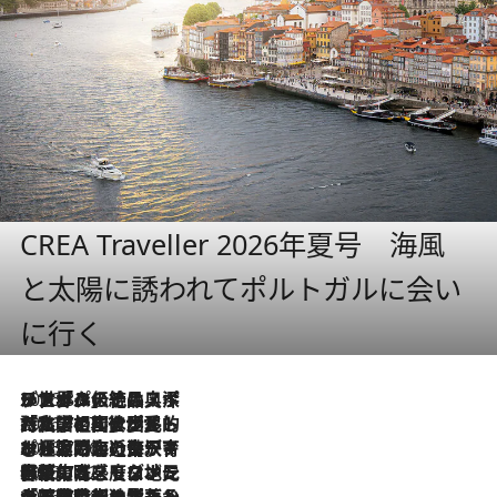
CREA Traveller 2026年夏号 海風
と太陽に誘われてポルトガルに会い
に行く
2026.8.8
リスボンの絶品スイーツ「パステル・デ・ナタ」とは？ポルトガル伝統の奥深い世界へ
2026.7.27
「私の祖国はポルトガル語です」国民的詩人フェルナンド・ペソアと、彼が愛した文学の街を歩く
2026.7.26
ポルトガル近海が育む極上の海の幸。キリリと冷えた白ワインと愉しむ、シーフード専門店の贅沢
2026.7.22
伝統の味をモダンに昇華。高感度な地元客が集う、リスボンの最旬ガストロノミー