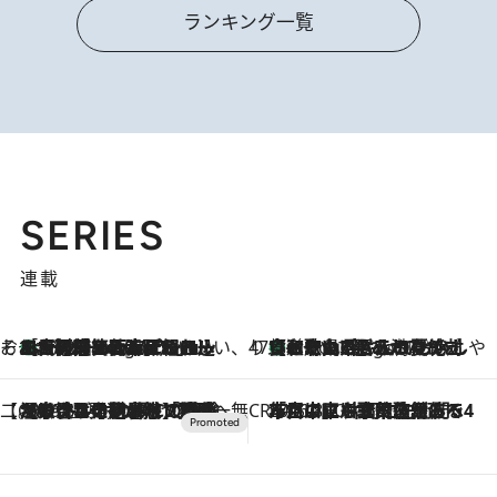
ランキング一覧
SERIES
連載
そおだよおこの関西おいしい、おやつ紀行
［大阪府箕面市］一皿一皿目の前で仕上げられる、料理を巧みに組み込んだアシェットデセールコース「ミチル アシェット デセール（Michiru assiette dessert）」
7 Hours Ago
47都道府県の手みやげ ひんやりスイーツで夏を満喫
【和歌山県】この夏絶対食べたい 冷やしておいしいおやつ3選 みかんがごろっと丸ごと入ったジュレ
7 Hours Ago
【CREA×星野リゾート】唯一無二。癒しと発見が待つ場所へ
2026.8.7
【トンボの足水浴】ヒノキの香りに包まれて涼感マックス！約13℃の湧水かけ流しを避暑地「星野温泉 トンボの湯」で体験
CREA'S CHOICE
2026.8.7
「立川にも歌舞伎があるんだよ」 片岡仁左衛門・市川中車ら豪華座組みで4年目の立川立飛歌舞伎へ