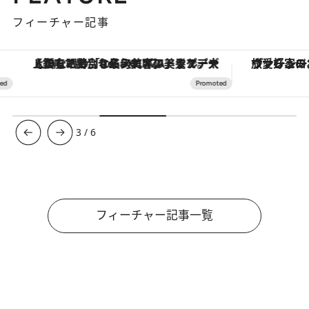
フィーチャー記事
【銀座で出合う最旬美容】美髪ケアや上質な眠り…セルフケアのアップデートから、特別な名入れギフトまで。大人のための「ReFa GINZA」クルーズ
ヴァシュロン・コンスタンタン
3
/
6
フィーチャー記事一覧