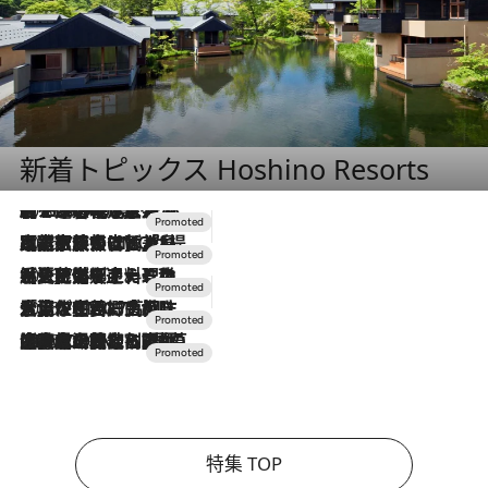
新着トピックス Hoshino Resorts
2026.8.7
【トンボの足水浴】ヒノキの香りに包まれて涼感マックス！約13℃の湧水かけ流しを避暑地「星野温泉 トンボの湯」で体験
2026.7.31
【ホテル帰省】という選択肢をOMOが提案。家族とほどよい距離を保つには「昼は実家、夜は気兼ねなくホテルで！」
2026.7.24
【夏限定ディナーコース】旬を迎える稚鮎や花ズッキーニなどをイタリア・トスカーナの郷土料理の手法で満喫！
2026.7.17
「土佐和ハーブかき氷」がOMO7高知に登場！生姜、山椒、大葉など目にも舌にも涼を呼ぶ郷土の味
2026.7.10
NEW OPEN！【界 草津】名湯の地に誕生。趣の異なる2種の温泉と上州ならではの会席・蕎麦割烹など美食を味わう究極の癒やし旅
特集 TOP