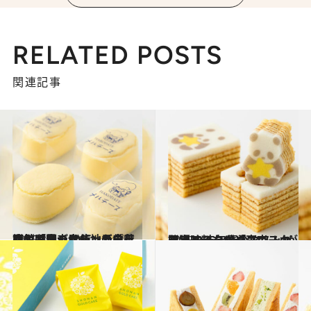
RELATED POSTS
関連記事
2025.3.6
函館「金森赤レンガ倉庫」で見つけた地元の有機カボチャを使ったプリンや限定デザインの羊羹など心躍る10点
グルメ
2025.3.7
限定スイーツやユニークな調味料など「東京スカイツリータウン（R）」が誇る2025年春のマストバイアイテム10選
グルメ