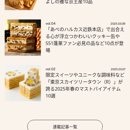
よしの雅な京土産10品
vol.04
2025.03.09
「あべのハルカス近鉄本店」で出合え
る心が浮立つかわいいクッキー缶や
551蓬莱ファン必見の品など10点が登
場
vol.02
2025.03.07
限定スイーツやユニークな調味料など
「東京スカイツリータウン（R）」が
誇る2025年春のマストバイアイテム
10選
連載記事一覧