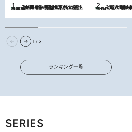
【間違いのない王道・東京土産】資生堂パーラー 銀座本店でのみ出会える銘菓5選《極上プディング・濃厚チーズケーキ・ボンボンショコラほか》
2 Hours Ago
《北欧の人々の幸福度が高いのは…》元デンマーク親善大使が出会った“心が満たされる暮らし”「いいかげんにヒュッゲしなさい！」
2 Hours Ago
1 / 5
ランキング一覧
SERIES