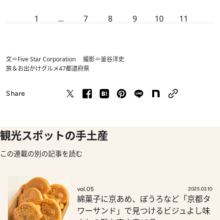
1
...
7
8
9
10
11
文＝Five Star Corporation 撮影＝釜谷洋史
旅＆お出かけ
グルメ
47都道府県
Share
観光スポットの手土産
この連載の別の記事を読む
vol.05
2025.03.10
綿菓子に京あめ、ぼうろなど「京都タ
ワーサンド」で見つけるビジュよし味