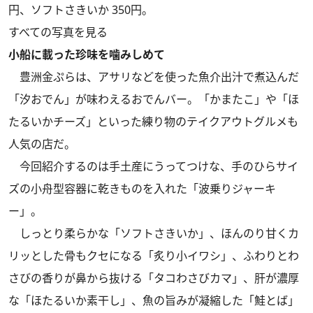
円、ソフトさきいか 350円。
すべての写真を見る
小船に載った珍味を噛みしめて
豊洲金ぷらは、アサリなどを使った魚介出汁で煮込んだ
「汐おでん」が味わえるおでんバー。「かまたこ」や「ほ
たるいかチーズ」といった練り物のテイクアウトグルメも
人気の店だ。
今回紹介するのは手土産にうってつけな、手のひらサイ
ズの小舟型容器に乾きものを入れた「波乗りジャーキ
ー」。
しっとり柔らかな「ソフトさきいか」、ほんのり甘くカ
リッとした骨もクセになる「炙り小イワシ」、ふわりとわ
さびの香りが鼻から抜ける「タコわさびカマ」、肝が濃厚
な「ほたるいか素干し」、魚の旨みが凝縮した「鮭とば」