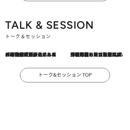
TALK & SESSION
トーク＆セッション
2026.8.3
「今後値上げがあるとすれば…」「リスクがあるのは今年の冬」エネルギー専門家が語る、ホルムズ海峡封鎖が家庭にもたらす“ある心配”
2026.8.3
「住宅建てられない…」「サーチャージ料の高値が続いている」ホルムズ海峡封鎖による影響はいつまで続く？《エネルギー専門家に聞く“どうなる日本の暮らし”》
トーク&セッション TOP