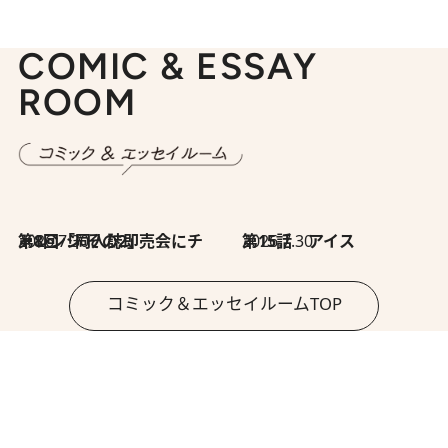
COMIC & ESSAY
ROOM
2026.7.30
第8回「同人誌即売会にチャレンジ その2」
2026.7.30
第15話 アイス
コミック＆エッセイルームTOP