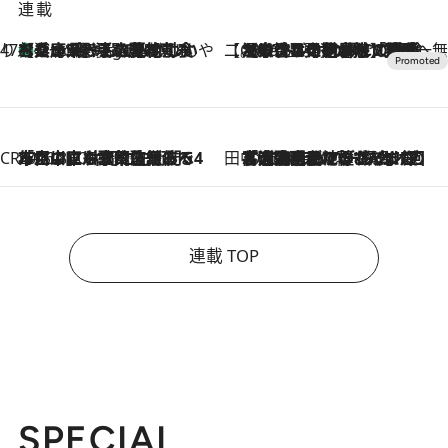
連載
47都道府県の手みやげ ひんやりスイーツで夏を満喫
【兵庫県】この夏絶対食べたい 冷やしておいしいおやつ3選 淡路島の恵みをジェラートに集約
2 Hours Ago
【CREA×星野リゾート】唯一無二。癒しと発見が待つ場所へ
2026.8.7
【トンボの足水浴】ヒノキの香りに包まれて涼感マックス！約13℃の湧水かけ流しを避暑地「星野温泉 トンボの湯」で体験
CREA'S CHOICE
2026.8.7
「立川にも歌舞伎があるんだよ」 片岡仁左衛門・市川中車ら豪華座組みで4年目の立川立飛歌舞伎へ
田中稲の勝手に再ブーム
2026.8.7
「湘南乃風に憧れて」観客大盛上がりの“タオル回し”に、ラッパー顔負けの高速歌唱まで…さだまさし（74）のアグレッシブすぎる現在地
連載 TOP
SPECIAL