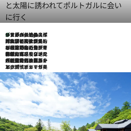
と太陽に誘われてポルトガルに会い
に行く
リスボンの絶品スイーツ「パステル・デ・ナタ」とは？ポルトガル伝統の奥深い世界へ
2 Hours Ago
2026.7.27
「私の祖国はポルトガル語です」国民的詩人フェルナンド・ペソアと、彼が愛した文学の街を歩く
2026.7.26
ポルトガル近海が育む極上の海の幸。キリリと冷えた白ワインと愉しむ、シーフード専門店の贅沢
2026.7.22
伝統の味をモダンに昇華。高感度な地元客が集う、リスボンの最旬ガストロノミー
2026.7.21
大航海時代の栄華から、震災、独裁、そして革命へ。ポルトガル・首都リスボンの石畳に刻まれた「歴史の光と影」
2026.7.13
エッセイ・ヤマザキマリ「慎ましくも美しき国 ポルトガル」