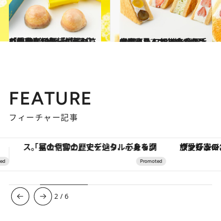
2025.2.6
【関東】個包装がうれしい手土産10選「柑橘がさわやかなバターケーキ」「約200年続く和菓子店の羊羹」
グルメ
2024.12.29
【関東】47都道府県の手土産リスト2025｜全国1位のふわふわバウムサンド、必見！《各地の逸品21選》
グルメ
FEATURE
フィーチャー記事
ヴァシュロン・コンスタンタン「オーヴァーシーズ・オートマティック」。旅愛好家のお気に入りコレクションから、ジェンダーレスな新作が登場
3
/
6