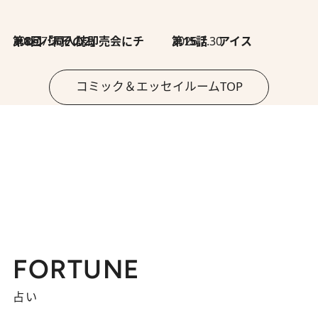
2026.7.30
第8回「同人誌即売会にチャレンジ その2」
2026.7.30
第15話 アイス
コミック＆エッセイルームTOP
FORTUNE
占い