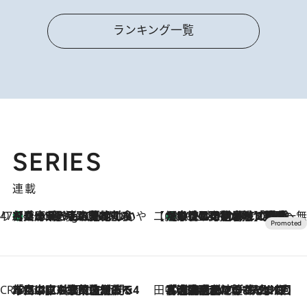
ランキング一覧
SERIES
連載
47都道府県の手みやげ ひんやりスイーツで夏を満喫
【兵庫県】この夏絶対食べたい 冷やしておいしいおやつ3選 淡路島の恵みをジェラートに集約
1 Hour Ago
【CREA×星野リゾート】唯一無二。癒しと発見が待つ場所へ
【トンボの足水浴】ヒノキの香りに包まれて涼感マックス！約13℃の湧水かけ流しを避暑地「星野温泉 トンボの湯」で体験
2026.8.7
CREA'S CHOICE
2026.8.7
「立川にも歌舞伎があるんだよ」 片岡仁左衛門・市川中車ら豪華座組みで4年目の立川立飛歌舞伎へ
田中稲の勝手に再ブーム
2026.8.7
「湘南乃風に憧れて」観客大盛上がりの“タオル回し”に、ラッパー顔負けの高速歌唱まで…さだまさし（74）のアグレッシブすぎる現在地