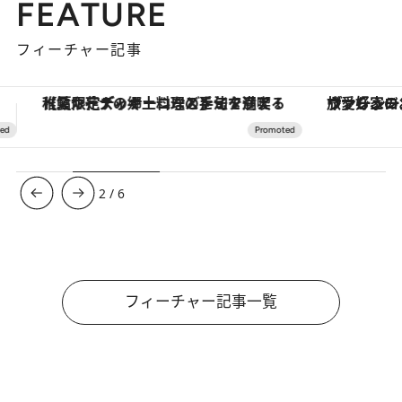
FEATURE
フィーチャー記事
ヴァシュロン・コンスタンタン「オーヴァーシーズ・オートマティック」。旅愛好家のお気に入りコレクションから、ジェンダーレスな新作が登場
【銀座で出合う最旬美容】美髪ケアや上質な眠
3
/
6
フィーチャー記事一覧