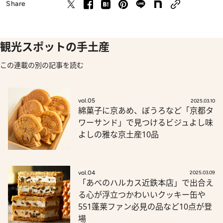
Share
観光スポットの手土産
この連載の別の記事を読む
vol.05
2025.03.10
綿菓子に京あめ、ぼうろなど「京都タ
ワーサンド」で見つけるビジュよし味
よしの雅な京土産10品
vol.04
2025.03.09
「あべのハルカス近鉄本店」で出合え
る心が浮立つかわいいクッキー缶や
551蓬莱ファン必見の品など10点が登
場