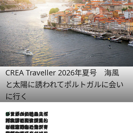
CREA Traveller 2026年夏号 海風
と太陽に誘われてポルトガルに会い
に行く
リスボンの絶品スイーツ「パステル・デ・ナタ」とは？ポルトガル伝統の奥深い世界へ
1 Hour Ago
2026.7.27
「私の祖国はポルトガル語です」国民的詩人フェルナンド・ペソアと、彼が愛した文学の街を歩く
2026.7.26
ポルトガル近海が育む極上の海の幸。キリリと冷えた白ワインと愉しむ、シーフード専門店の贅沢