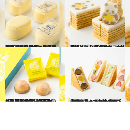
2025.3.6
函館「金森赤レンガ倉庫」で見つけた地元の有機カボチャを使ったプリンや限定デザインの羊羹など心躍る10点
グルメ
2025.3.7
限定スイーツやユニークな調味料など「東京スカイツリータウン（R）」が誇る2025年春のマストバイアイテム10選
グルメ
2025.2.6
【関東】個包装がうれしい手土産10選「柑橘がさわやかなバターケーキ」「約200年続く和菓子店の羊羹」
グルメ
2024.12.29
【関東】47都道府県の手土産リスト2025｜全国1位のふわふわバウムサンド、必見！《各地の逸品21選》
グルメ