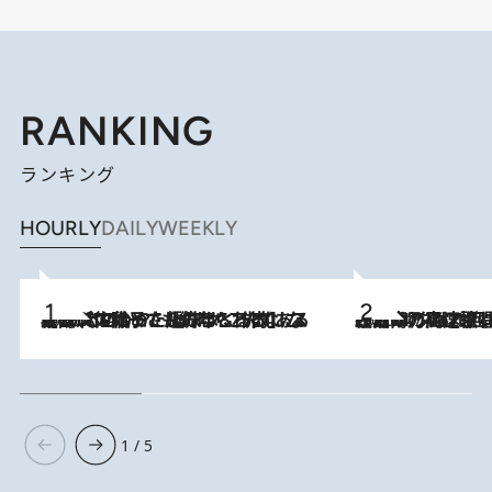
RANKING
ランキング
HOURLY
DAILY
WEEKLY
2026.8.5
【阿川佐和子さんの年とる力】なぜ70代で始めた趣味は“こんなに楽しい”のか？ ピアノ、俳句…スランプに陥っても続けられる“ある秘訣”とは
2026.8.7
「湘南乃風に憧れて」観客大盛上がりの“タオル回し”に、ラッパー顔負けの高速歌唱まで…さだまさし（74）のアグレッシブすぎる現在地
1 / 5