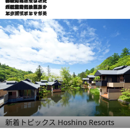
2026.7.22
伝統の味をモダンに昇華。高感度な地元客が集う、リスボンの最旬ガストロノミー
2026.7.21
大航海時代の栄華から、震災、独裁、そして革命へ。ポルトガル・首都リスボンの石畳に刻まれた「歴史の光と影」
2026.7.13
エッセイ・ヤマザキマリ「慎ましくも美しき国 ポルトガル」
新着トピックス Hoshino Resorts