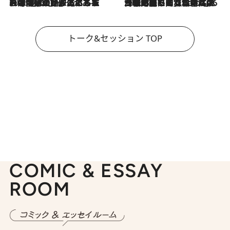
2026.8.3
「今後値上げがあるとすれば…」「リスクがあるのは今年の冬」エネルギー専門家が語る、ホルムズ海峡封鎖が家庭にもたらす“ある心配”
2026.8.3
「住宅建てられない…」「サーチャージ料の高値が続いている」ホルムズ海峡封鎖による影響はいつまで続く？《エネルギー専門家に聞く“どうなる日本の暮らし”》
トーク&セッション TOP
COMIC & ESSAY
ROOM