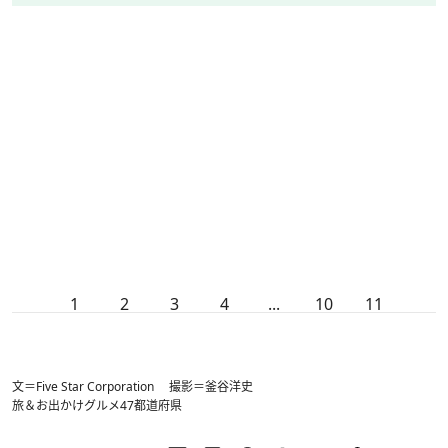
1
2
3
4
...
10
11
文＝Five Star Corporation 撮影＝釜谷洋史
旅＆お出かけ
グルメ
47都道府県