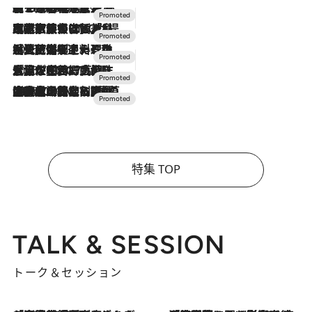
【トンボの足水浴】ヒノキの香りに包まれて涼感マックス！約13℃の湧水かけ流しを避暑地「星野温泉 トンボの湯」で体験
2026.8.7
2026.7.31
【ホテル帰省】という選択肢をOMOが提案。家族とほどよい距離を保つには「昼は実家、夜は気兼ねなくホテルで！」
2026.7.24
【夏限定ディナーコース】旬を迎える稚鮎や花ズッキーニなどをイタリア・トスカーナの郷土料理の手法で満喫！
2026.7.17
「土佐和ハーブかき氷」がOMO7高知に登場！生姜、山椒、大葉など目にも舌にも涼を呼ぶ郷土の味
2026.7.10
NEW OPEN！【界 草津】名湯の地に誕生。趣の異なる2種の温泉と上州ならではの会席・蕎麦割烹など美食を味わう究極の癒やし旅
特集 TOP
TALK & SESSION
トーク＆セッション