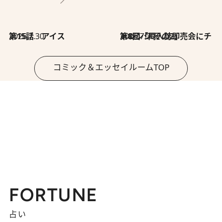
2026.7.30
第15話 アイス
2026.7.30
第8回「同人誌即売会にチャレンジ その2」
コミック＆エッセイルームTOP
FORTUNE
占い