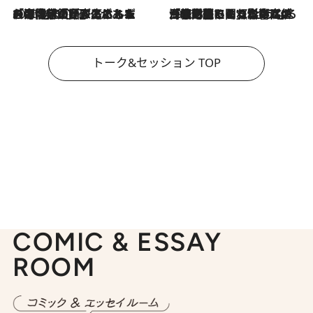
2026.8.3
「今後値上げがあるとすれば…」「リスクがあるのは今年の冬」エネルギー専門家が語る、ホルムズ海峡封鎖が家庭にもたらす“ある心配”
2026.8.3
「住宅建てられない…」「サーチャージ料の高値が続いている」ホルムズ海峡封鎖による影響はいつまで続く？《エネルギー専門家に聞く“どうなる日本の暮らし”》
トーク&セッション TOP
COMIC & ESSAY
ROOM