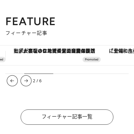
FEATURE
フィーチャー記事
「土佐和ハーブかき氷」がOMO7高知に登場！生姜、山椒、大葉など目にも舌にも涼を呼ぶ郷土の味
【夏限定ディナーコース】旬を迎
3
/
6
フィーチャー記事一覧