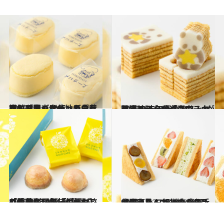
2025.3.6
函館「金森赤レンガ倉庫」で見つけた地元の有機カボチャを使ったプリンや限定デザインの羊羹など心躍る10点
グルメ
2025.3.7
限定スイーツやユニークな調味料など「東京スカイツリータウン（R）」が誇る2025年春のマストバイアイテム10選
グルメ
2025.2.6
【関東】個包装がうれしい手土産10選「柑橘がさわやかなバターケーキ」「約200年続く和菓子店の羊羹」
グルメ
2024.12.29
【関東】47都道府県の手土産リスト2025｜全国1位のふわふわバウムサンド、必見！《各地の逸品21選》
グルメ