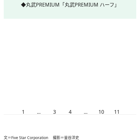
◆丸武PREMIUM「丸武PREMIUM ハーフ」
1
...
3
4
...
10
11
文＝Five Star Corporation 撮影＝釜谷洋史