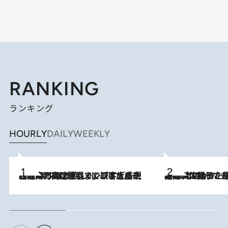
RANKING
ランキング
HOURLY
DAILY
WEEKLY
2026.8.7
「湘南乃風に憧れて」観客大盛上がりの“タオル回し”に、ラッパー顔負けの高速歌唱まで…さだまさし（74）のアグレッシブすぎる現在地
2026.8.5
【阿川佐和子さんの年とる力】なぜ70代で始めた趣味は“こんなに楽しい”のか？ ピアノ、俳句…スランプに陥っても続けられる“ある秘訣”とは