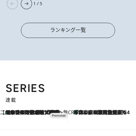
1 / 5
ランキング一覧
SERIES
連載
【CREA×星野リゾート】唯一無二。癒しと発見が待つ場所へ
【トンボの足水浴】ヒノキの香りに包まれて涼感マックス！約13℃の湧水かけ流しを避暑地「星野温泉 トンボの湯」で体験
2026.8.7
CREA'S CHOICE
「立川にも歌舞伎があるんだよ」 片岡仁左衛門・市川中車ら豪華座組みで4年目の立川立飛歌舞伎へ
2026.8.7