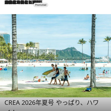
2026.7.10
NEW OPEN！【界 草津】名湯の地に誕生。趣の異なる2種の温泉と上州ならではの会席・蕎麦割烹など美食を味わう究極の癒やし旅
CREA 2026年夏号 やっぱり、ハワ