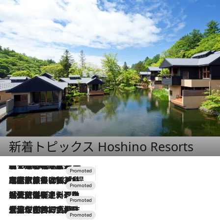
新着トピックス Hoshino Resorts
【トンボの足水浴】ヒノキの香りに包まれて涼感マックス！約13℃の湧水かけ流しを避暑地「星野温泉 トンボの湯」で体験
2026.8.7
2026.7.31
【ホテル帰省】という選択肢をOMOが提案。家族とほどよい距離を保つには「昼は実家、夜は気兼ねなくホテルで！」
2026.7.24
【夏限定ディナーコース】旬を迎える稚鮎や花ズッキーニなどをイタリア・トスカーナの郷土料理の手法で満喫！
2026.7.17
「土佐和ハーブかき氷」がOMO7高知に登場！生姜、山椒、大葉など目にも舌にも涼を呼ぶ郷土の味