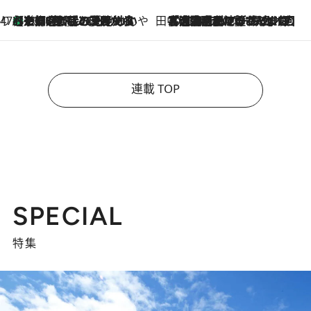
47都道府県の手みやげ ひんやりスイーツで夏を満喫
【京都府】この夏絶対食べたい 冷やしておいしいおやつ3選 ひと口目から心を掴む新緑のテリーヌ
2026.8.7
田中稲の勝手に再ブーム
2026.8.7
「湘南乃風に憧れて」観客大盛上がりの“タオル回し”に、ラッパー顔負けの高速歌唱まで…さだまさし（74）のアグレッシブすぎる現在地
連載 TOP
SPECIAL
特集