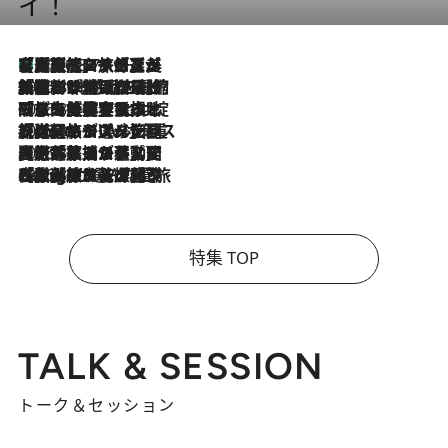
イ！
【厳選旅コスメ】「多機能アイテムがメイン！」旅好き美容エディターが選んだ夏旅ベストコスメを発表【Mサイズジップ】
2026.8.7
2026.8.6
「荷物が増えるほど旅ストレスは増す」美容ジャーナリストがたどり着いた最終結論。“化粧品を劇的に減らす”感動の凝縮美容とは
2026.8.6
「旅先には金髪ウィッグを持参」日本と同じメイクでは損してる!? 美容ジャーナリストが提案する“掟破りの旅美容”とは
2026.8.6
【厳選旅コスメ】「身軽さ＆UV対策重視！」ヘアアーティストshucoが選んだ夏旅ベストコスメを発表【Mサイズジップ】
2026.8.5
【厳選旅コスメ】国内をあちこち移動する河井菜摘が選んだ夏旅ベストコスメ発表！「リラックスアイテムはマスト」【Mサイズジップ】
2026.8.4
【厳選旅コスメ】「紫外線＆乾燥対策しながらメイク感も！」ヘア＆メイクGeorgeが選んだ夏旅ベストコスメを発表！【Mサイズジップ】
特集 TOP
TALK & SESSION
トーク＆セッション