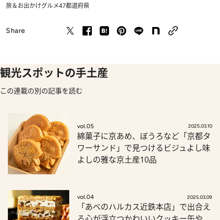
旅＆お出かけ
グルメ
47都道府県
Share
観光スポットの手土産
この連載の別の記事を読む
vol.05
2025.03.10
綿菓子に京あめ、ぼうろなど「京都タ
ワーサンド」で見つけるビジュよし味
よしの雅な京土産10品
vol.04
2025.03.09
「あべのハルカス近鉄本店」で出合え
る心が浮立つかわいいクッキー缶や