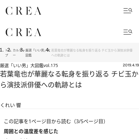
トッ
カルチャ
厳選「いい男」大
若葉竜也が華麗なる転身を振り返る チビ玉から演技派俳優
プ
ー
図鑑
への軌跡とは
厳選「いい男」大図鑑
vol.175
2019.4.19
若葉竜也が華麗なる転身を振り返る チビ玉か
ら演技派俳優への軌跡とは
くれい 響
この記事を1ページ目から読む（3/5ページ目）
周囲との温度差を感じた