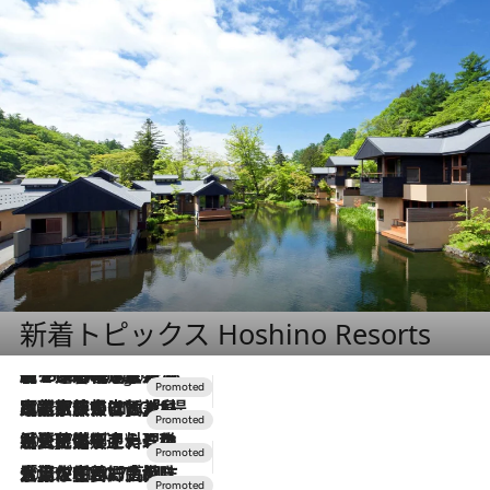
新着トピックス Hoshino Resorts
【トンボの足水浴】ヒノキの香りに包まれて涼感マックス！約13℃の湧水かけ流しを避暑地「星野温泉 トンボの湯」で体験
5 Hours Ago
2026.7.31
【ホテル帰省】という選択肢をOMOが提案。家族とほどよい距離を保つには「昼は実家、夜は気兼ねなくホテルで！」
2026.7.24
【夏限定ディナーコース】旬を迎える稚鮎や花ズッキーニなどをイタリア・トスカーナの郷土料理の手法で満喫！
2026.7.17
「土佐和ハーブかき氷」がOMO7高知に登場！生姜、山椒、大葉など目にも舌にも涼を呼ぶ郷土の味