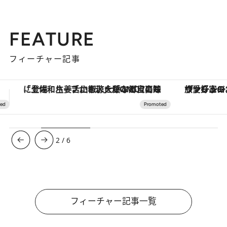
FEATURE
フィーチャー記事
ヴァシュロン・コンスタンタン「オーヴァーシーズ・オートマティック」。旅愛好家のお気に入りコレクションから、ジェンダーレスな新作が登場
【銀座で出合う最旬美容】美髪ケアや上質な眠
3
/
6
フィーチャー記事一覧