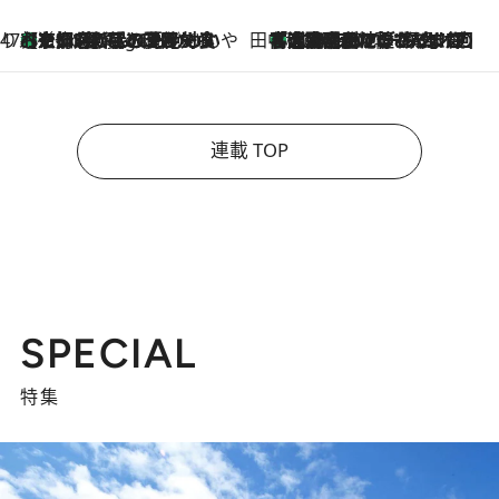
47都道府県の手みやげ ひんやりスイーツで夏を満喫
【京都府】この夏絶対食べたい 冷やしておいしいおやつ3選 ひと口目から心を掴む新緑のテリーヌ
7 Hours Ago
田中稲の勝手に再ブーム
「湘南乃風に憧れて」観客大盛上がりの“タオル回し”に、ラッパー顔負けの高速歌唱まで…さだまさし（74）のアグレッシブすぎる現在地
2026.8.7
連載 TOP
SPECIAL
特集