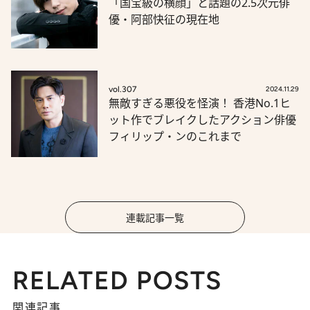
「国宝級の横顔」と話題の2.5次元俳
優・阿部快征の現在地
vol.307
2024.11.29
無敵すぎる悪役を怪演！ 香港No.1ヒ
ット作でブレイクしたアクション俳優
フィリップ・ンのこれまで
連載記事一覧
RELATED POSTS
関連記事