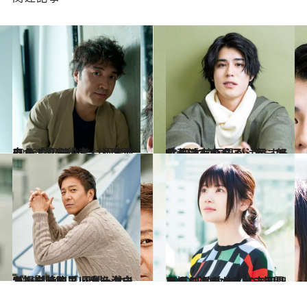
2016.5.27
自ら「喜劇役者」と名乗る ムロツヨシとは何者なのか？
カルチャー
2019.2.22
佐藤浩市の息子・寛一郎は 日本映画界が注目するサラブレッド
カルチャー
2019.3.20
キング・オブ・セーターブック降臨！ 風間トオルが撮影時の思い出を激白
カルチャー
2019.4.14
いきものがかり・吉岡聖恵が 「放牧中」の2年間を振り返る
カルチャー