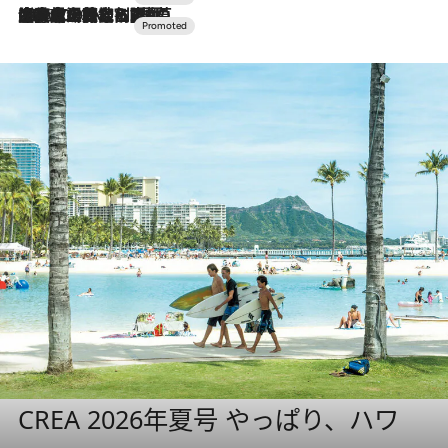
2026.7.10
NEW OPEN！【界 草津】名湯の地に誕生。趣の異なる2種の温泉と上州ならではの会席・蕎麦割烹など美食を味わう究極の癒やし旅
CREA 2026年夏号 やっぱり、ハワ