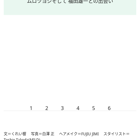
ムロツヨシそして 福田雄一との出会い
1
2
3
4
5
6
文＝くれい響 写真＝白澤 正 ヘアメイク＝FUJIU JIMI スタイリスト＝
Toshio Takeda(MILD)