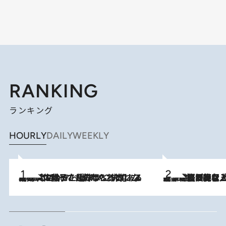
RANKING
ランキング
HOURLY
DAILY
WEEKLY
2026.8.5
【阿川佐和子さんの年とる力】なぜ70代で始めた趣味は“こんなに楽しい”のか？ ピアノ、俳句…スランプに陥っても続けられる“ある秘訣”とは
2026.8.5
【なぜ吉沢亮は「気配を消せる」のか？】興行収入208億の『国宝』を経て挑むミュージカル『ディア・エヴァン・ハンセン』。トップ俳優が舞台上でさらけ出した“孤独”とは