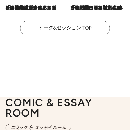
2026.8.3
「今後値上げがあるとすれば…」「リスクがあるのは今年の冬」エネルギー専門家が語る、ホルムズ海峡封鎖が家庭にもたらす“ある心配”
2026.8.3
「住宅建てられない…」「サーチャージ料の高値が続いている」ホルムズ海峡封鎖による影響はいつまで続く？《エネルギー専門家に聞く“どうなる日本の暮らし”》
トーク&セッション TOP
COMIC & ESSAY
ROOM