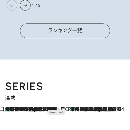
1 / 5
ランキング一覧
SERIES
連載
【CREA×星野リゾート】唯一無二。癒しと発見が待つ場所へ
【トンボの足水浴】ヒノキの香りに包まれて涼感マックス！約13℃の湧水かけ流しを避暑地「星野温泉 トンボの湯」で体験
5 Hours Ago
CREA'S CHOICE
「立川にも歌舞伎があるんだよ」 片岡仁左衛門・市川中車ら豪華座組みで4年目の立川立飛歌舞伎へ
7 Hours Ago