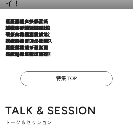
イ！
【厳選旅コスメ】「多機能アイテムがメイン！」旅好き美容エディターが選んだ夏旅ベストコスメを発表【Mサイズジップ】
7 Hours Ago
2026.8.6
「荷物が増えるほど旅ストレスは増す」美容ジャーナリストがたどり着いた最終結論。“化粧品を劇的に減らす”感動の凝縮美容とは
2026.8.6
「旅先には金髪ウィッグを持参」日本と同じメイクでは損してる!? 美容ジャーナリストが提案する“掟破りの旅美容”とは
2026.8.6
【厳選旅コスメ】「身軽さ＆UV対策重視！」ヘアアーティストshucoが選んだ夏旅ベストコスメを発表【Mサイズジップ】
2026.8.5
【厳選旅コスメ】国内をあちこち移動する河井菜摘が選んだ夏旅ベストコスメ発表！「リラックスアイテムはマスト」【Mサイズジップ】
2026.8.4
【厳選旅コスメ】「紫外線＆乾燥対策しながらメイク感も！」ヘア＆メイクGeorgeが選んだ夏旅ベストコスメを発表！【Mサイズジップ】
特集 TOP
TALK & SESSION
トーク＆セッション