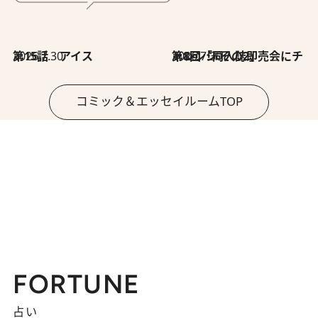
2026.7.30
第15話 アイス
2026.7.30
第8回「同人誌即売会にチャレンジ その2」
コミック＆エッセイルームTOP
FORTUNE
占い