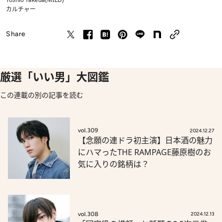
カルチャー
Share
厳選「いい男」大図鑑
この連載の別の記事を読む
vol.309
2024.12.27
【念願の連ドラ初主演】日本酒の魅力
にハマったTHE RAMPAGE藤原樹のお
気に入りの銘柄は？
vol.308
2024.12.13