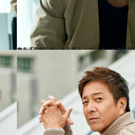
2016.5.27
自ら「喜劇役者」と名乗る ムロツヨシとは何者
カルチャー