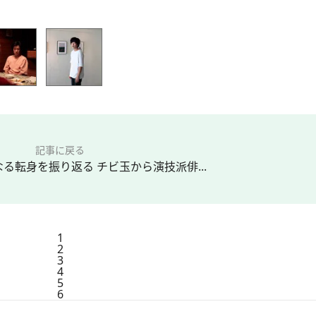
記事に戻る
る転身を振り返る チビ玉から演技派俳...
1
2
3
4
5
6