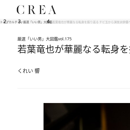
トップ
カルチャー
厳選「いい男」大図鑑
若葉竜也が華麗なる転身を振り返る チビ玉から演技派俳優
厳選「いい男」大図鑑
vol.175
若葉竜也が華麗なる転身を
くれい 響