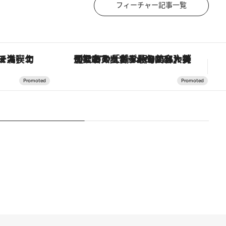
フィーチャー記事一覧
【銀座で出合う最旬美容】美髪ケアや上質な眠り…セルフケアのアップデートから、特別な名入れギフトまで。大人のための「ReFa GINZA」クルーズ
「星のや富士」でデジタルデトックス。冨士信仰の歴史を辿り、心身を調える。