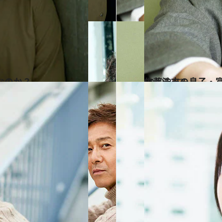
なのか？
2019.2.22
佐藤浩市の息子・
カルチャー