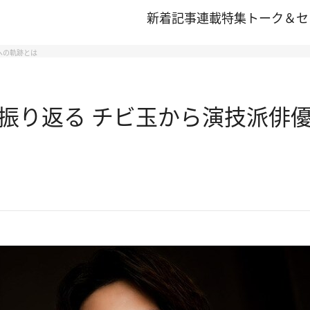
新着記事
連載
特集
トーク＆セ
への軌跡とは
振り返る チビ玉から演技派俳