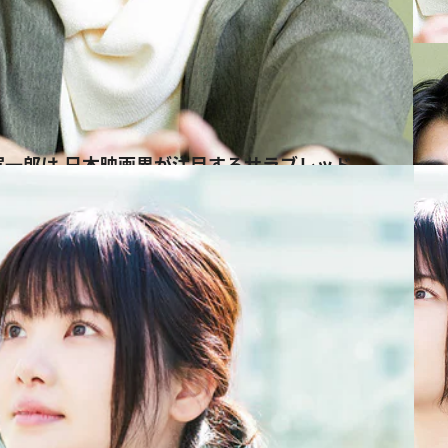
寛一郎は 日本映画界が注目するサラブレッド