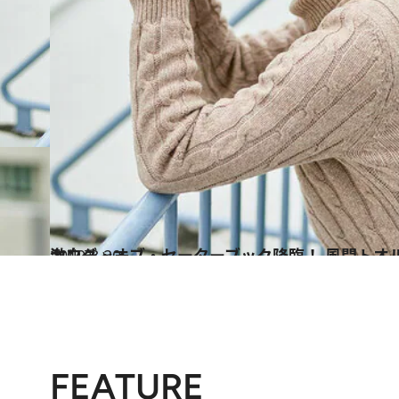
2019.3.20
キング・オブ・セーターブック降臨！ 風間トオルが撮影時の思い出を激白
カルチャー
FEATURE