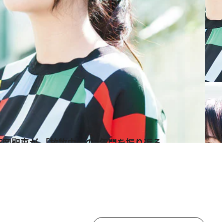
岡聖恵が 「放牧中」の2年間を振り返る