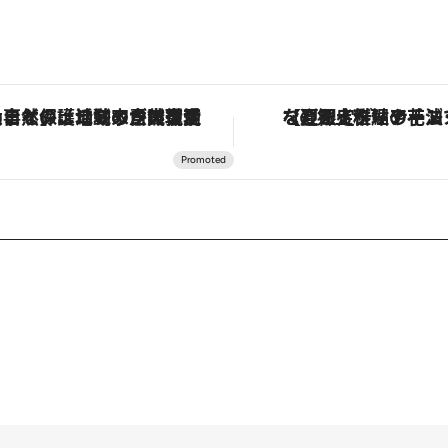
定ディナーコース】旬を迎える稚鮎や花ズッキーニなどをイタリア・トスカーナの郷土料理の手法で満喫！