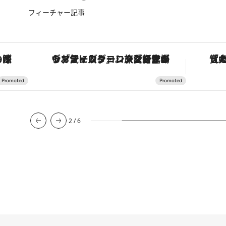
フィーチャー記事
ズ・オートマティック」。旅愛好家のお気に入りコレクションから、ジェンダーレスな新作が登場
「大事なのは地域の意識を変えること」。ロレックス賞受賞の自然保護活動家が実現させたナイジェリアの自然環境の復活
【夏限
3
/
6