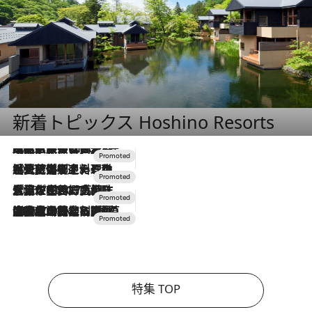
新着トピックス Hoshino Resorts
2026.7.31
【ホテル帰省】という選択肢をOMOが提案。家族とほどよい距離を保つには「昼は実家、夜は気兼ねなくホテルで！」
2026.7.24
【夏限定ディナーコース】旬を迎える稚鮎や花ズッキーニなどをイタリア・トスカーナの郷土料理の手法で満喫！
2026.7.17
「土佐和ハーブかき氷」がOMO7高知に登場！生姜、山椒、大葉など目にも舌にも涼を呼ぶ郷土の味
2026.7.10
NEW OPEN！【界 草津】名湯の地に誕生。趣の異なる2種の温泉と上州ならではの会席・蕎麦割烹など美食を味わう究極の癒やし旅
特集 TOP