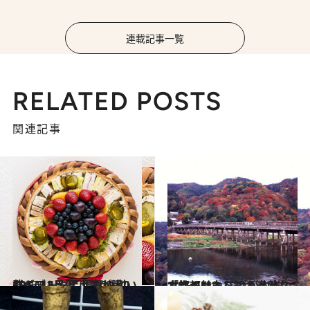
連載記事一覧
RELATED POSTS
関連記事
2015.11.6
CREA12月号「贈りものバイブル」には 気の利いたギフトや手土産が満載！
カルチャー
2015.11.1
古都の魅力を知る素敵な女性とは？ これが本当の「京都ひとり」ガイド
カルチャー