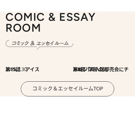
COMIC & ESSAY
ROOM
2026.7.30
第15話 アイス
2026.7.30
第8回「同人誌即売会にチャレンジ その2」
コミック＆エッセイルームTOP