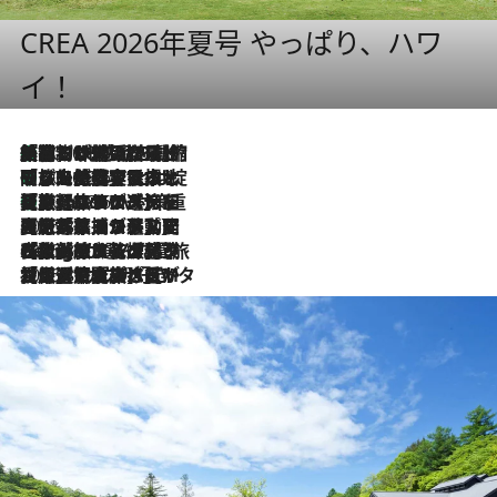
CREA 2026年夏号 やっぱり、ハワ
イ！
「荷物が増えるほど旅ストレスは増す」美容ジャーナリストがたどり着いた最終結論。“化粧品を劇的に減らす”感動の凝縮美容とは
2026.8.6
「旅先には金髪ウィッグを持参」日本と同じメイクでは損してる!? 美容ジャーナリストが提案する“掟破りの旅美容”とは
2026.8.6
【厳選旅コスメ】「身軽さ＆UV対策重視！」ヘアアーティストshucoが選んだ夏旅ベストコスメを発表【Mサイズジップ】
2026.8.6
2026.8.5
【厳選旅コスメ】国内をあちこち移動する河井菜摘が選んだ夏旅ベストコスメ発表！「リラックスアイテムはマスト」【Mサイズジップ】
2026.8.4
【厳選旅コスメ】「紫外線＆乾燥対策しながらメイク感も！」ヘア＆メイクGeorgeが選んだ夏旅ベストコスメを発表！【Mサイズジップ】
2026.8.3
【厳選旅コスメ】「保湿もタイパ重視！」“サウナ好き”タレント清水みさとが愛用する夏旅ベストコスメを発表！【Mサイズジップ】