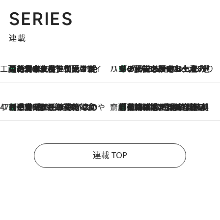
SERIES
連載
工藤まやのおもてなしハワイ
【ハワイ土産】ローカルの絶大な支持で復活！ 絶品の幻クッキー《元ファンの日本人女性が受け継いだ名店》
2026.8.6
ハワイ賢者 リサのお気に入りリスト
あの伝説の限定トートも！ リニューアルした「ディーン＆デルーカ ハワイ」で必須のお土産8選
2026.8.6
47都道府県の手みやげ ひんやりスイーツで夏を満喫
【三重県】この夏絶対食べたい 冷やしておいしいおやつ3選 お餅×アイスの新感覚スイーツ
2026.8.6
齋藤 薫 美容脳ルネサンス
「荷物が増えるほど旅ストレスは増す」美容ジャーナリストがたどり着いた最終結論。“化粧品を劇的に減らす”感動の凝縮美容とは
2026.8.6
連載 TOP