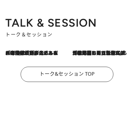
TALK & SESSION
トーク＆セッション
2026.8.3
「今後値上げがあるとすれば…」「リスクがあるのは今年の冬」エネルギー専門家が語る、ホルムズ海峡封鎖が家庭にもたらす“ある心配”
2026.8.3
「住宅建てられない…」「サーチャージ料の高値が続いている」ホルムズ海峡封鎖による影響はいつまで続く？《エネルギー専門家に聞く“どうなる日本の暮らし”》
トーク&セッション TOP