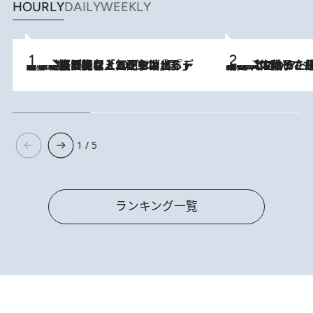
HOURLY
DAILY
WEEKLY
2026.8.5
【なぜ吉沢亮は「気配を消せる」のか？】興行収入208億の『国宝』を経て挑むミュージカル『ディア・エヴァン・ハンセン』。トップ俳優が舞台上でさらけ出した“孤独”とは
2026.8.5
【阿川佐和子さんの年とる力】なぜ70代で始めた趣味は“こんなに楽しい”のか？ ピアノ、俳句…スランプに陥っても続けられる“ある秘訣”とは
1 / 5
ランキング一覧