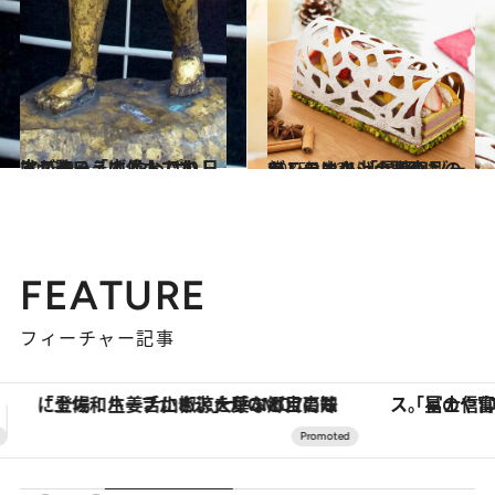
2015.9.2
ミスター「本とおでかけ」といえば やっぱり日本が誇るこの偉人です！
カルチャー
2015.11.26
ワンランク上の贈りものがここに！ 「星野リゾート」のオリジナル商品
旅＆お出かけ
FEATURE
フィーチャー記事
「星のや富士」でデジタルデトックス。冨士信仰の歴史を辿り、心身を調える。
【銀座で出合う最旬美容】美髪ケアや上質な眠