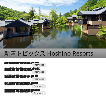
新着トピックス Hoshino Resorts
2026.8.7
【トンボの足水浴】ヒノキの香りに包まれて涼感マックス！約13℃の湧水かけ流しを避暑地「星野温泉 トンボの湯」で体験
2026.7.31
【ホテル帰省】という選択肢をOMOが提案。家族とほどよい距離を保つには「昼は実家、夜は気兼ねなくホテルで！」
2026.7.24
【夏限定ディナーコース】旬を迎える稚鮎や花ズッキーニなどをイタリア・トスカーナの郷土料理の手法で満喫！
2026.7.17
「土佐和ハーブかき氷」がOMO7高知に登場！生姜、山椒、大葉など目にも舌にも涼を呼ぶ郷土の味
2026.7.10
NEW OPEN！【界 草津】名湯の地に誕生。趣の異なる2種の温泉と上州ならではの会席・蕎麦割烹など美食を味わう究極の癒やし旅