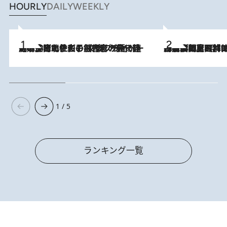
HOURLY
DAILY
WEEKLY
2026.8.3
《「文士の子ども被害者の会」発足！》阿川佐和子（72）が語る遠藤周作に北杜夫、劇作家・矢代静一の子どもたちの“文豪プライベート事件簿”
2026.8.8
「最後に見られてよかった」上野動物園の東園パンダ舎が解体前に特別公開。8月16日まで延長されたパネル展と共に辿る“半世紀”のパンダ飼育《解体工事の図面あり》
1 / 5
ランキング一覧