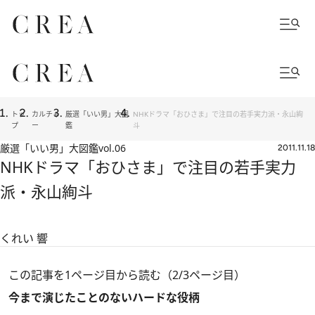
トッ
カルチャ
厳選「いい男」大図
NHKドラマ「おひさま」で注目の若手実力派・永山絢
プ
ー
鑑
斗
厳選「いい男」大図鑑
vol.06
2011.11.18
NHKドラマ「おひさま」で注目の若手実力
派・永山絢斗
くれい 響
この記事を1ページ目から読む（2/3ページ目）
今まで演じたことのないハードな役柄