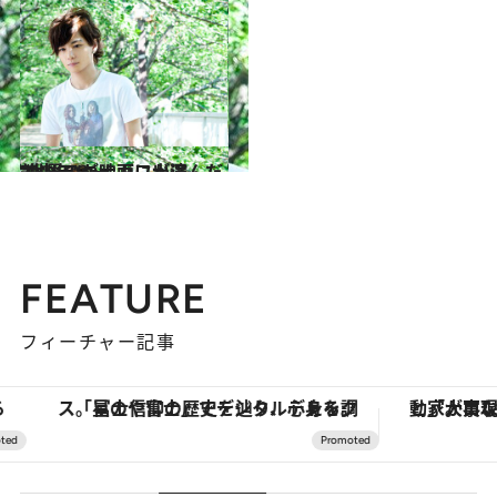
2011.8.26
“世界のニナガワが選んだ美少年”が映画に出演
カルチャー
FEATURE
フィーチャー記事
「星のや富士」でデジタルデトックス。冨士信仰の歴史を辿り、心身を調える。