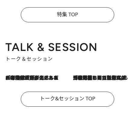
特集 TOP
TALK & SESSION
トーク＆セッション
2026.8.3
「今後値上げがあるとすれば…」「リスクがあるのは今年の冬」エネルギー専門家が語る、ホルムズ海峡封鎖が家庭にもたらす“ある心配”
2026.8.3
「住宅建てられない…」「サーチャージ料の高値が続いている」ホルムズ海峡封鎖による影響はいつまで続く？《エネルギー専門家に聞く“どうなる日本の暮らし”》
トーク&セッション TOP