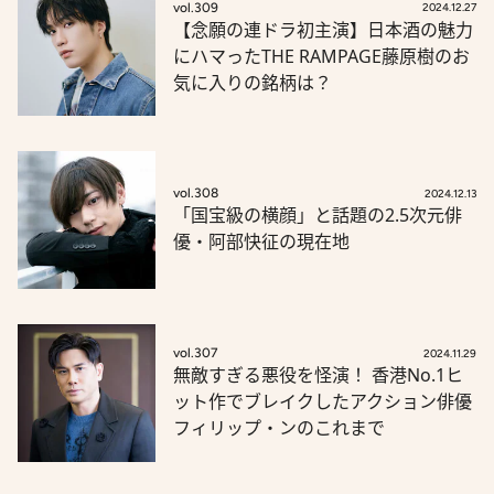
vol.309
2024.12.27
【念願の連ドラ初主演】日本酒の魅力
にハマったTHE RAMPAGE藤原樹のお
気に入りの銘柄は？
vol.308
2024.12.13
「国宝級の横顔」と話題の2.5次元俳
優・阿部快征の現在地
vol.307
2024.11.29
無敵すぎる悪役を怪演！ 香港No.1ヒ
ット作でブレイクしたアクション俳優
フィリップ・ンのこれまで