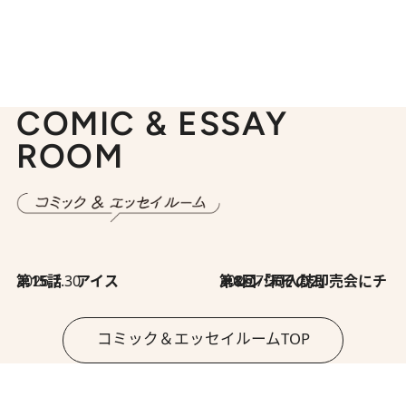
COMIC & ESSAY
ROOM
2026.7.30
第15話 アイス
2026.7.30
第8回「同人誌即売会にチャレンジ その2」
コミック＆エッセイルームTOP