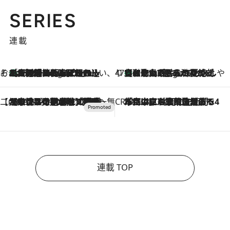
SERIES
連載
そおだよおこの関西おいしい、おやつ紀行
［大阪府箕面市］一皿一皿目の前で仕上げられる、料理を巧みに組み込んだアシェットデセールコース「ミチル アシェット デセール（Michiru assiette dessert）」
4 Hours Ago
47都道府県の手みやげ ひんやりスイーツで夏を満喫
【和歌山県】この夏絶対食べたい 冷やしておいしいおやつ3選 みかんがごろっと丸ごと入ったジュレ
4 Hours Ago
【CREA×星野リゾート】唯一無二。癒しと発見が待つ場所へ
2026.8.7
【トンボの足水浴】ヒノキの香りに包まれて涼感マックス！約13℃の湧水かけ流しを避暑地「星野温泉 トンボの湯」で体験
CREA'S CHOICE
2026.8.7
「立川にも歌舞伎があるんだよ」 片岡仁左衛門・市川中車ら豪華座組みで4年目の立川立飛歌舞伎へ
連載 TOP