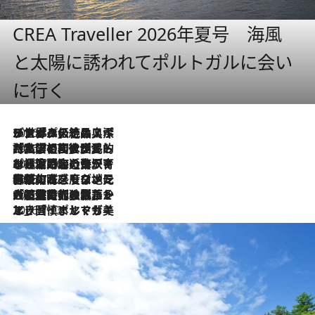
CREA Traveller 2026年夏号 海風
と太陽に誘われてポルトガルに会い
に行く
2026.8.8
リスボンの絶品スイーツ「パステル・デ・ナタ」とは？ポルトガル伝統の奥深い世界へ
2026.7.27
「私の祖国はポルトガル語です」国民的詩人フェルナンド・ペソアと、彼が愛した文学の街を歩く
2026.7.26
ポルトガル近海が育む極上の海の幸。キリリと冷えた白ワインと愉しむ、シーフード専門店の贅沢
2026.7.22
伝統の味をモダンに昇華。高感度な地元客が集う、リスボンの最旬ガストロノミー
2026.7.21
大航海時代の栄華から、震災、独裁、そして革命へ。ポルトガル・首都リスボンの石畳に刻まれた「歴史の光と影」
2026.7.13
エッセイ・ヤマザキマリ「慎ましくも美しき国 ポルトガル」