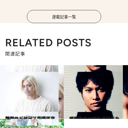
連載記事一覧
RELATED POSTS
関連記事
2011.11.4
話題の二枚目・斎藤工は かなりディープな映画青年
カルチャー
2011.10.14
「龍馬伝」でも活躍した 男気溢れる個性派、青木崇高
カルチャー