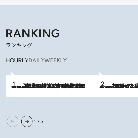
RANKING
ランキング
HOURLY
DAILY
WEEKLY
「最後に見られてよかった」上野動物園の東園パンダ舎が解体前に特別公開。8月16日まで延長されたパネル展と共に辿る“半世紀”のパンダ飼育《解体工事の図面あり》
2026.8.8
2026.8.5
【阿川佐和子さんの年とる力】なぜ70代で始めた趣味は“こんなに楽しい”のか？ ピアノ、俳句…スランプに陥っても続けられる“ある秘訣”とは
1 / 5