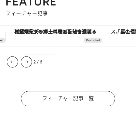
FEATURE
フィーチャー記事
「星のや富士」でデジタルデトックス。冨士信仰の歴史を辿り、心身を調える。
【銀座で出合う最旬美容】美髪ケアや上質な眠
3
/
6
フィーチャー記事一覧