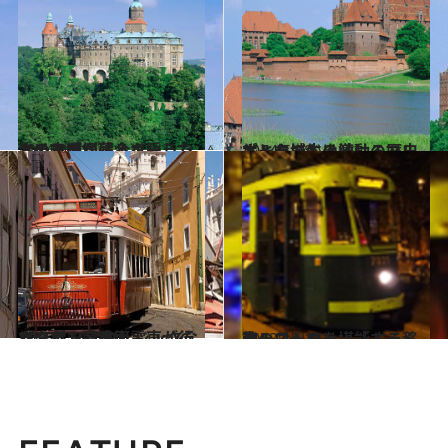
2014.9.21
ナチスが埋蔵金を隠したという噂が残るポーランドの古城
旅＆お出かけ
2014.5.18
ポーランドの激動の歴史とともに生き続けるマルボルク城
旅＆お出かけ
2015.3.19
ガタゴトと路面電車が行き交う ノスタルジックなリスボン旧市街
旅＆お出かけ
2013.12.15
夜のローマを堪能する移動レストラン 「トラムジャズ」
旅＆お出かけ