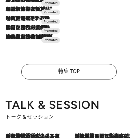
2026.7.31
【ホテル帰省】という選択肢をOMOが提案。家族とほどよい距離を保つには「昼は実家、夜は気兼ねなくホテルで！」
2026.7.24
【夏限定ディナーコース】旬を迎える稚鮎や花ズッキーニなどをイタリア・トスカーナの郷土料理の手法で満喫！
2026.7.17
「土佐和ハーブかき氷」がOMO7高知に登場！生姜、山椒、大葉など目にも舌にも涼を呼ぶ郷土の味
2026.7.10
NEW OPEN！【界 草津】名湯の地に誕生。趣の異なる2種の温泉と上州ならではの会席・蕎麦割烹など美食を味わう究極の癒やし旅
特集 TOP
TALK & SESSION
トーク＆セッション
2026.8.3
「今後値上げがあるとすれば…」「リスクがあるのは今年の冬」エネルギー専門家が語る、ホルムズ海峡封鎖が家庭にもたらす“ある心配”
2026.8.3
「住宅建てられない…」「サーチャージ料の高値が続いている」ホルムズ海峡封鎖による影響はいつまで続く？《エネルギー専門家に聞く“どうなる日本の暮らし”》