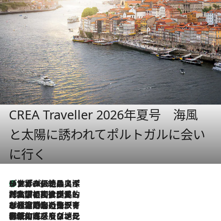
CREA Traveller 2026年夏号 海風
と太陽に誘われてポルトガルに会い
に行く
リスボンの絶品スイーツ「パステル・デ・ナタ」とは？ポルトガル伝統の奥深い世界へ
2026.8.8
2026.7.27
「私の祖国はポルトガル語です」国民的詩人フェルナンド・ペソアと、彼が愛した文学の街を歩く
2026.7.26
ポルトガル近海が育む極上の海の幸。キリリと冷えた白ワインと愉しむ、シーフード専門店の贅沢
2026.7.22
伝統の味をモダンに昇華。高感度な地元客が集う、リスボンの最旬ガストロノミー