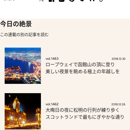
今日の絶景
この連載の別の記事を読む
vol.1463
2018.12.30
ロープウェイで函館山の頂に登り
美しい夜景を眺める極上の年越しを
vol.1462
2018.12.26
大晦日の夜に松明の行列が練り歩く
スコットランドで最もにぎやかな通り