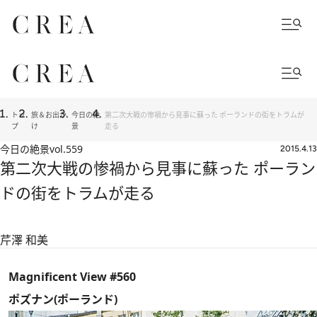
トッ
旅＆お出か
今日の絶
第二次大戦の惨禍から見事に蘇った ポーランドの街をトラムが
プ
け
景
走る
今日の絶景
vol.559
2015.4.13
第二次大戦の惨禍から見事に蘇った ポーラン
ドの街をトラムが走る
芹澤 和美
Magnificent View #560
ポズナン(ポーランド)