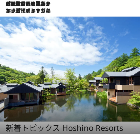
2026.7.21
大航海時代の栄華から、震災、独裁、そして革命へ。ポルトガル・首都リスボンの石畳に刻まれた「歴史の光と影」
2026.7.13
エッセイ・ヤマザキマリ「慎ましくも美しき国 ポルトガル」
新着トピックス Hoshino Resorts
2026.8.7
【トンボの足水浴】ヒノキの香りに包まれて涼感マックス！約13℃の湧水かけ流しを避暑地「星野温泉 トンボの湯」で体験