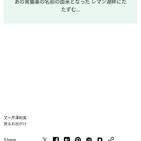
あの胃腸薬の名前の由来となった レマン湖畔にた
たずむ...
文＝芹澤和美
旅＆お出かけ
Share