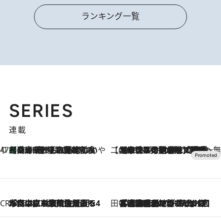
ランキング一覧
SERIES
連載
47都道府県の手みやげ ひんやりスイーツで夏を満喫
【兵庫県】この夏絶対食べたい 冷やしておいしいおやつ3選 淡路島の恵みをジェラートに集約
2026.8.8
【CREA×星野リゾート】唯一無二。癒しと発見が待つ場所へ
2026.8.7
【トンボの足水浴】ヒノキの香りに包まれて涼感マックス！約13℃の湧水かけ流しを避暑地「星野温泉 トンボの湯」で体験
CREA'S CHOICE
2026.8.7
「立川にも歌舞伎があるんだよ」 片岡仁左衛門・市川中車ら豪華座組みで4年目の立川立飛歌舞伎へ
田中稲の勝手に再ブーム
2026.8.7
「湘南乃風に憧れて」観客大盛上がりの“タオル回し”に、ラッパー顔負けの高速歌唱まで…さだまさし（74）のアグレッシブすぎる現在地