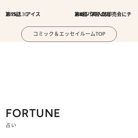
2026.7.30
第15話 アイス
2026.7.30
第8回「同人誌即売会にチャレンジ その2」
コミック＆エッセイルームTOP
FORTUNE
占い