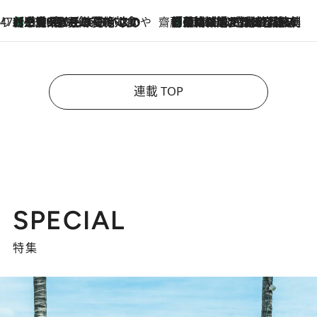
47都道府県の手みやげ ひんやりスイーツで夏を満喫
【三重県】この夏絶対食べたい 冷やしておいしいおやつ3選 お餅×アイスの新感覚スイーツ
2026.8.6
齋藤 薫 美容脳ルネサンス
「荷物が増えるほど旅ストレスは増す」美容ジャーナリストがたどり着いた最終結論。“化粧品を劇的に減らす”感動の凝縮美容とは
2026.8.6
連載 TOP
SPECIAL
特集