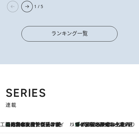
1 / 5
ランキング一覧
SERIES
連載
工藤まやのおもてなしハワイ
【ハワイ土産】ローカルの絶大な支持で復活！ 絶品の幻クッキー《元ファンの日本人女性が受け継いだ名店》
2026.8.6
ハワイ賢者 リサのお気に入りリスト
あの伝説の限定トートも！ リニューアルした「ディーン＆デルーカ ハワイ」で必須のお土産8選
2026.8.6