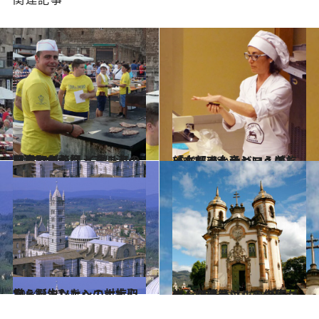
2014.9.9
なんとも贅沢！ 黒トリュフ尽くしの祭 イタリアの田舎町がトリュフに沸く日
旅＆お出かけ
2014.5.18
イタリア土産といえば「バーチ」チョコ！美しい古都ペルージャへの旅
旅＆お出かけ
2014.1.12
フィレンツェへの対抗心から誕生したシエナ大聖堂
旅＆お出かけ
2014.4.4
ゴールドラッシュの富が生んだブラジルの傑作バロック建築
旅＆お出かけ