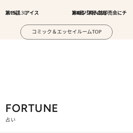
2026.7.30
第15話 アイス
2026.7.30
第8回「同人誌即売会にチャレンジ その2」
コミック＆エッセイルームTOP
FORTUNE
占い