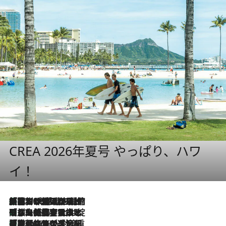
CREA 2026年夏号 やっぱり、ハワ
イ！
「荷物が増えるほど旅ストレスは増す」美容ジャーナリストがたどり着いた最終結論。“化粧品を劇的に減らす”感動の凝縮美容とは
2026.8.6
「旅先には金髪ウィッグを持参」日本と同じメイクでは損してる!? 美容ジャーナリストが提案する“掟破りの旅美容”とは
2026.8.6
【厳選旅コスメ】「身軽さ＆UV対策重視！」ヘアアーティストshucoが選んだ夏旅ベストコスメを発表【Mサイズジップ】
2026.8.6