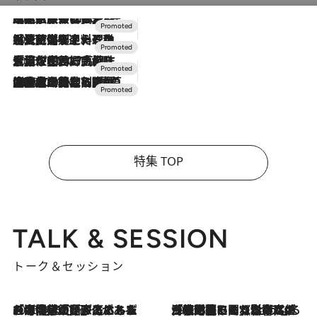
2026.7.31
【ホテル帰省】という選択肢をOMOが提案。家族とほどよい距離を保つには「昼は実家、夜は気兼ねなくホテルで！」
2026.7.24
【夏限定ディナーコース】旬を迎える稚鮎や花ズッキーニなどをイタリア・トスカーナの郷土料理の手法で満喫！
2026.7.17
「土佐和ハーブかき氷」がOMO7高知に登場！生姜、山椒、大葉など目にも舌にも涼を呼ぶ郷土の味
2026.7.10
NEW OPEN！【界 草津】名湯の地に誕生。趣の異なる2種の温泉と上州ならではの会席・蕎麦割烹など美食を味わう究極の癒やし旅
特集 TOP
TALK & SESSION
トーク＆セッション
2026.8.3
「今後値上げがあるとすれば…」「リスクがあるのは今年の冬」エネルギー専門家が語る、ホルムズ海峡封鎖が家庭にもたらす“ある心配”
2026.8.3
「住宅建てられない…」「サーチャージ料の高値が続いている」ホルムズ海峡封鎖による影響はいつまで続く？《エネルギー専門家に聞く“どうなる日本の暮らし”》