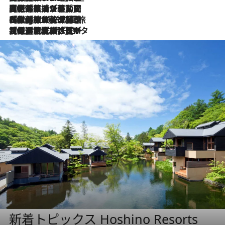
2026.8.5
【厳選旅コスメ】国内をあちこち移動する河井菜摘が選んだ夏旅ベストコスメ発表！「リラックスアイテムはマスト」【Mサイズジップ】
2026.8.4
【厳選旅コスメ】「紫外線＆乾燥対策しながらメイク感も！」ヘア＆メイクGeorgeが選んだ夏旅ベストコスメを発表！【Mサイズジップ】
2026.8.3
【厳選旅コスメ】「保湿もタイパ重視！」“サウナ好き”タレント清水みさとが愛用する夏旅ベストコスメを発表！【Mサイズジップ】
新着トピックス Hoshino Resorts