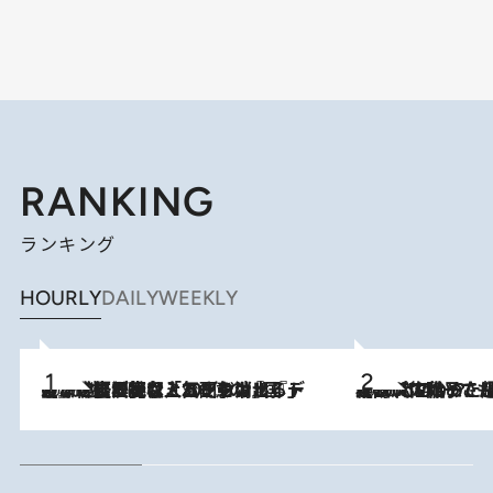
RANKING
ランキング
HOURLY
DAILY
WEEKLY
2026.8.5
【なぜ吉沢亮は「気配を消せる」のか？】興行収入208億の『国宝』を経て挑むミュージカル『ディア・エヴァン・ハンセン』。トップ俳優が舞台上でさらけ出した“孤独”とは
2026.8.5
【阿川佐和子さんの年とる力】なぜ70代で始めた趣味は“こんなに楽しい”のか？ ピアノ、俳句…スランプに陥っても続けられる“ある秘訣”とは