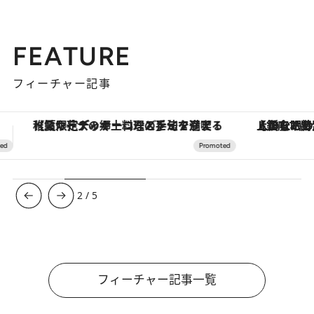
FEATURE
フィーチャー記事
【銀座で出合う最旬美容】美髪ケアや上質な眠り…セルフケアのアップデートから、特別な名入れギフトまで。大人のための「ReFa GINZA」クルーズ
3
/
5
フィーチャー記事一覧