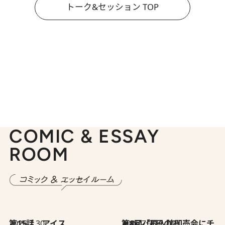
トーク&セッション TOP
COMIC & ESSAY
ROOM
2026.7.30
第15話 アイス
2026.7.30
第8回「同人誌即売会にチャレンジ その2」