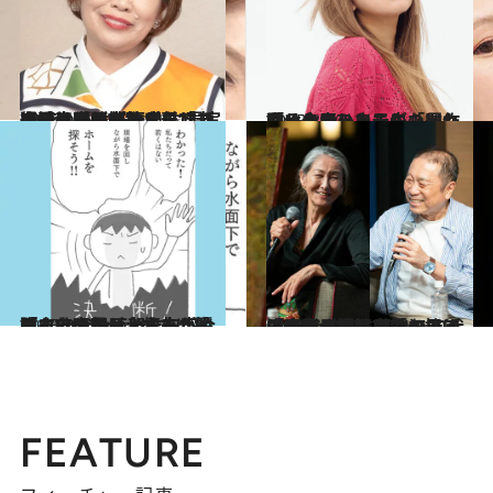
2025.11.28
【続きを読む】パチンコ通いの妻、娘は出戻り、10代の孫は妊娠中…「老後の生活がガタガタです」と嘆く75歳男性に、上沼恵美子が教えた“現実の受け入れ方”
ライフスタイル
2025.8.30
「その日のうちに、別れたいと申し出ました」作家・金原ひとみが「最も許せなかった元夫の言動」とは
カルチャー
2025.11.22
「自分の親は大丈夫」と思っていたが…遠方に暮らす80代の両親を在宅介護、上大岡トメさんが「もう限界」と悟った瞬間
ライフスタイル
2025.7.30
「60代で恋に落ちて…」「大勢の女性に愛を捧げてきた」浅野忠信の母・浅野順子さん（74）＆近田春夫さん（74）の70代コンビが語った「シニアの恋」
カルチャー
FEATURE