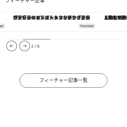
フィーチャー記事
【銀座で出合う最旬美容】美髪ケアや上質な眠り…セルフケアのアップデートから、特別な名入れギフトまで。大人のための「ReFa GINZA」クルーズ
3
/
6
フィーチャー記事一覧