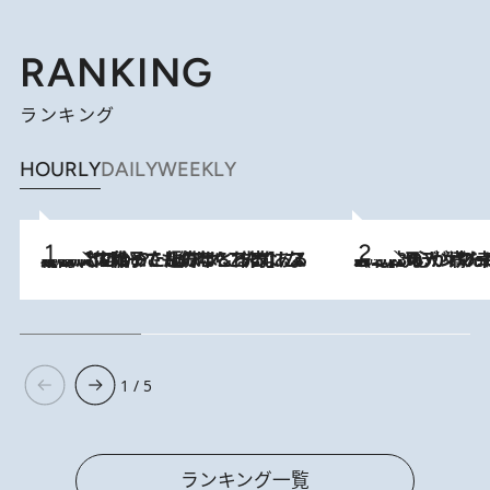
RANKING
ランキング
HOURLY
DAILY
WEEKLY
2026.8.5
【阿川佐和子さんの年とる力】なぜ70代で始めた趣味は“こんなに楽しい”のか？ ピアノ、俳句…スランプに陥っても続けられる“ある秘訣”とは
2026.8.8
《北欧の人々の幸福度が高いのは…》元デンマーク親善大使が出会った“心が満たされる暮らし”「いいかげんにヒュッゲしなさい！」
1 / 5
ランキング一覧