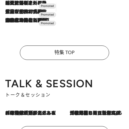
2026.7.24
【夏限定ディナーコース】旬を迎える稚鮎や花ズッキーニなどをイタリア・トスカーナの郷土料理の手法で満喫！
2026.7.17
「土佐和ハーブかき氷」がOMO7高知に登場！生姜、山椒、大葉など目にも舌にも涼を呼ぶ郷土の味
2026.7.10
NEW OPEN！【界 草津】名湯の地に誕生。趣の異なる2種の温泉と上州ならではの会席・蕎麦割烹など美食を味わう究極の癒やし旅
特集 TOP
TALK & SESSION
トーク＆セッション
2026.8.3
「今後値上げがあるとすれば…」「リスクがあるのは今年の冬」エネルギー専門家が語る、ホルムズ海峡封鎖が家庭にもたらす“ある心配”
2026.8.3
「住宅建てられない…」「サーチャージ料の高値が続いている」ホルムズ海峡封鎖による影響はいつまで続く？《エネルギー専門家に聞く“どうなる日本の暮らし”》