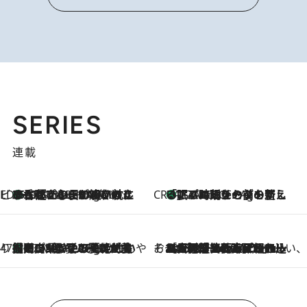
SERIES
連載
ビューティいいもの集め EDITORS' BEST
35℃超えの日の夜、枕にひと吹き！ BAUMのルームスプレーが、ひのきの香りで心まで解きほぐす
17 Minutes Ago
CREA'S CHOICE
「眠る時刻をセットする」——眠りの前を整える、バルミューダの新しいアプローチ
17 Minutes Ago
47都道府県の手みやげ ひんやりスイーツで夏を満喫
【岡山県】この夏絶対食べたい 冷やしておいしいおやつ3選 フルーツが主役のプリンやアイスが勢揃い
17 Minutes Ago
そおだよおこの関西おいしい、おやつ紀行
2026.8.9
［大阪府箕面市］一皿一皿目の前で仕上げられる、料理を巧みに組み込んだアシェットデセールコース「ミチル アシェット デセール（Michiru assiette dessert）」