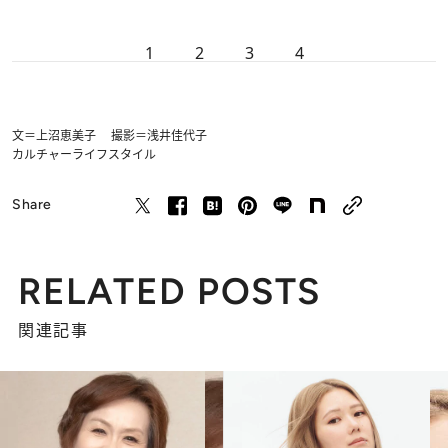
1
2
3
4
文＝上沼恵美子 撮影＝浅井佳代子
カルチャー
ライフスタイル
Share
RELATED POSTS
関連記事