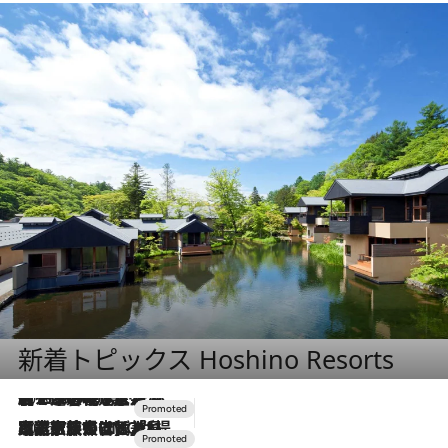
新着トピックス Hoshino Resorts
2026.8.7
【トンボの足水浴】ヒノキの香りに包まれて涼感マックス！約13℃の湧水かけ流しを避暑地「星野温泉 トンボの湯」で体験
2026.7.31
【ホテル帰省】という選択肢をOMOが提案。家族とほどよい距離を保つには「昼は実家、夜は気兼ねなくホテルで！」