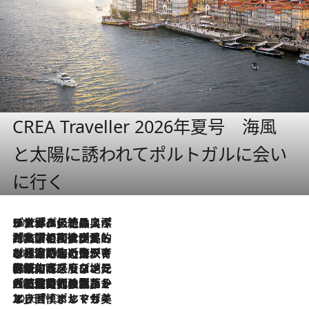
CREA Traveller 2026年夏号 海風
と太陽に誘われてポルトガルに会い
に行く
2026.8.8
リスボンの絶品スイーツ「パステル・デ・ナタ」とは？ポルトガル伝統の奥深い世界へ
2026.7.27
「私の祖国はポルトガル語です」国民的詩人フェルナンド・ペソアと、彼が愛した文学の街を歩く
2026.7.26
ポルトガル近海が育む極上の海の幸。キリリと冷えた白ワインと愉しむ、シーフード専門店の贅沢
2026.7.22
伝統の味をモダンに昇華。高感度な地元客が集う、リスボンの最旬ガストロノミー
2026.7.21
大航海時代の栄華から、震災、独裁、そして革命へ。ポルトガル・首都リスボンの石畳に刻まれた「歴史の光と影」
2026.7.13
エッセイ・ヤマザキマリ「慎ましくも美しき国 ポルトガル」