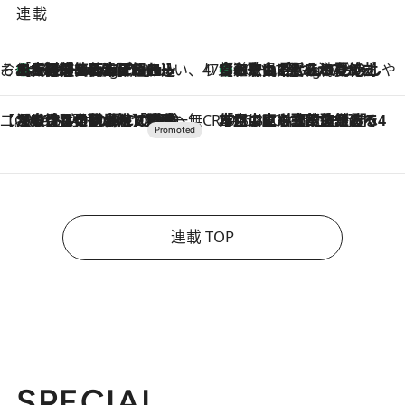
連載
そおだよおこの関西おいしい、おやつ紀行
［大阪府箕面市］一皿一皿目の前で仕上げられる、料理を巧みに組み込んだアシェットデセールコース「ミチル アシェット デセール（Michiru assiette dessert）」
10 Hours Ago
47都道府県の手みやげ ひんやりスイーツで夏を満喫
【和歌山県】この夏絶対食べたい 冷やしておいしいおやつ3選 みかんがごろっと丸ごと入ったジュレ
10 Hours Ago
【CREA×星野リゾート】唯一無二。癒しと発見が待つ場所へ
2026.8.7
【トンボの足水浴】ヒノキの香りに包まれて涼感マックス！約13℃の湧水かけ流しを避暑地「星野温泉 トンボの湯」で体験
CREA'S CHOICE
2026.8.7
「立川にも歌舞伎があるんだよ」 片岡仁左衛門・市川中車ら豪華座組みで4年目の立川立飛歌舞伎へ
連載 TOP
SPECIAL