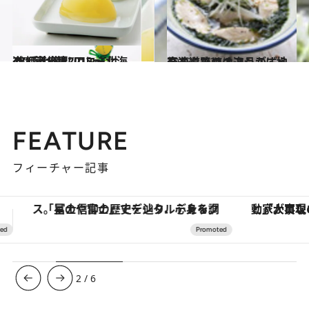
2012.11.28
47都道府県“口コミ付き”手土産リスト～北海道・東北篇2012～
グルメ
2013.12.27
高速道路のオアシスに地元ならではの逸品がずらり
旅＆お出かけ
FEATURE
フィーチャー記事
「大事なのは地域の意識を変えること」。ロレックス賞受賞の自然保護活動家が実現させたナイジェリアの自然環境の復活
【銀座で出合う最旬美容】美髪ケアや上質な眠
3
/
6