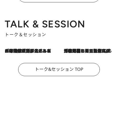
TALK & SESSION
トーク＆セッション
2026.8.3
「今後値上げがあるとすれば…」「リスクがあるのは今年の冬」エネルギー専門家が語る、ホルムズ海峡封鎖が家庭にもたらす“ある心配”
2026.8.3
「住宅建てられない…」「サーチャージ料の高値が続いている」ホルムズ海峡封鎖による影響はいつまで続く？《エネルギー専門家に聞く“どうなる日本の暮らし”》
トーク&セッション TOP