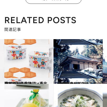
RELATED POSTS
関連記事
2013.11.15
47都道府県美味しい手土産リスト ～北海道・東北篇2013～
グルメ
2013.8.7
47都道府県パワースポット北海道・東北編
旅＆お出かけ