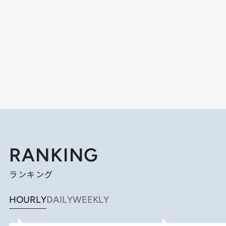
RANKING
ランキング
HOURLY
DAILY
WEEKLY