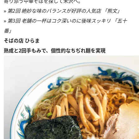
寄り添う中華そばを探して米沢へ。
»
第2回 絶妙な味のバランスが好評の人気店 「熊文」
»
第3回 老舗の一杯はコク深いのに後味スッキリ 「五十
番」
そばの店 ひらま
熟成と2回手もみで、個性的なちぢれ麺を実現