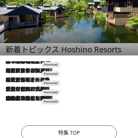
新着トピックス Hoshino Resorts
2026.8.7
【トンボの足水浴】ヒノキの香りに包まれて涼感マックス！約13℃の湧水かけ流しを避暑地「星野温泉 トンボの湯」で体験
2026.7.31
【ホテル帰省】という選択肢をOMOが提案。家族とほどよい距離を保つには「昼は実家、夜は気兼ねなくホテルで！」
2026.7.24
【夏限定ディナーコース】旬を迎える稚鮎や花ズッキーニなどをイタリア・トスカーナの郷土料理の手法で満喫！
2026.7.17
「土佐和ハーブかき氷」がOMO7高知に登場！生姜、山椒、大葉など目にも舌にも涼を呼ぶ郷土の味
2026.7.10
NEW OPEN！【界 草津】名湯の地に誕生。趣の異なる2種の温泉と上州ならではの会席・蕎麦割烹など美食を味わう究極の癒やし旅
特集 TOP