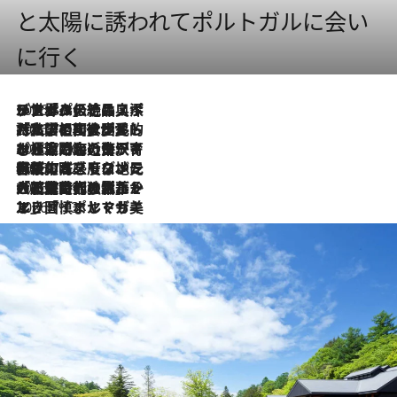
と太陽に誘われてポルトガルに会い
に行く
2026.8.8
リスボンの絶品スイーツ「パステル・デ・ナタ」とは？ポルトガル伝統の奥深い世界へ
2026.7.27
「私の祖国はポルトガル語です」国民的詩人フェルナンド・ペソアと、彼が愛した文学の街を歩く
2026.7.26
ポルトガル近海が育む極上の海の幸。キリリと冷えた白ワインと愉しむ、シーフード専門店の贅沢
2026.7.22
伝統の味をモダンに昇華。高感度な地元客が集う、リスボンの最旬ガストロノミー
2026.7.21
大航海時代の栄華から、震災、独裁、そして革命へ。ポルトガル・首都リスボンの石畳に刻まれた「歴史の光と影」
2026.7.13
エッセイ・ヤマザキマリ「慎ましくも美しき国 ポルトガル」