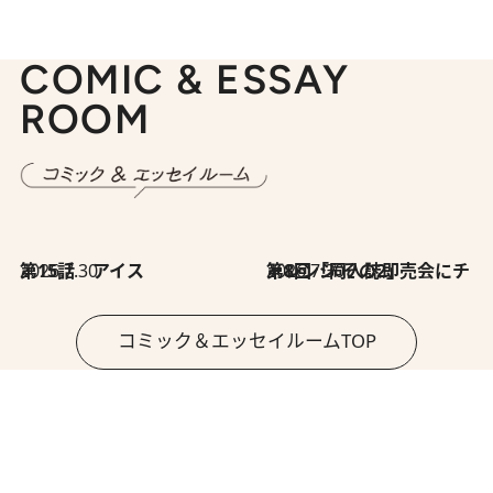
COMIC & ESSAY
ROOM
2026.7.30
第15話 アイス
2026.7.30
第8回「同人誌即売会にチャレンジ その2」
コミック＆エッセイルームTOP