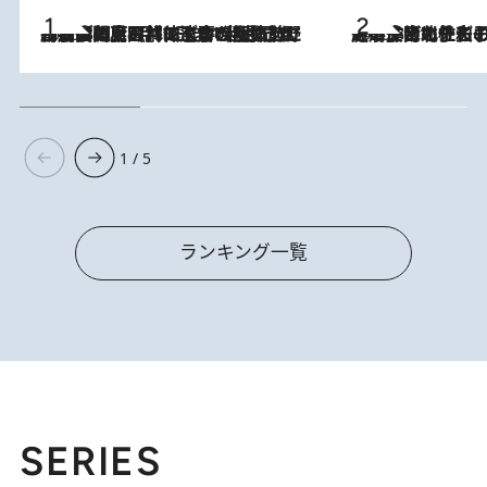
2026.8.8
「最後に見られてよかった」上野動物園の東園パンダ舎が解体前に特別公開。8月16日まで延長されたパネル展と共に辿る“半世紀”のパンダ飼育《解体工事の図面あり》
2026.8.3
《「文士の子ども被害者の会」発足！》阿川佐和子（72）が語る遠藤周作に北杜夫、劇作家・矢代静一の子どもたちの“文豪プライベート事件簿”
1 / 5
ランキング一覧
SERIES