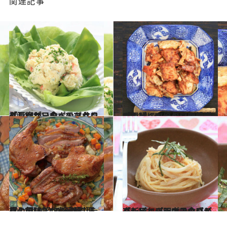
関連記事
2014.4.11
「じゃがいも」のマクロビレシピ 食べてびっくり豆腐マヨのポテトサラダ
グルメ
2014.3.28
「キャベツ」のマクロビレシピ キャベジン効果で胃腸にも優しい回鍋肉
グルメ
2014.3.14
放し飼いだから実現した極上の味！ “オーガニックの母”が作る合鴨料理
グルメ
2014.3.14
「新玉ねぎ」のマクロビレシピ プチプチ食感が楽しいベジ明太子のパスタ
グルメ