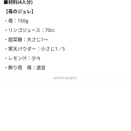
■材料(4人分)
【苺のジュレ】
・苺：150g
・リンゴジュース：70cc
・甜菜糖：大さじ1～
・寒天パウダー：小さじ1／5
・レモン汁：少々
・飾り用 苺：適宜
ADVERTISEMENT