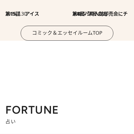
2026.7.30
第15話 アイス
2026.7.30
第8回「同人誌即売会にチャレンジ その2」
コミック＆エッセイルームTOP
FORTUNE
占い