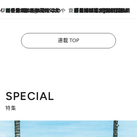
47都道府県の手みやげ ひんやりスイーツで夏を満喫
【三重県】この夏絶対食べたい 冷やしておいしいおやつ3選 お餅×アイスの新感覚スイーツ
9 Hours Ago
齋藤 薫 美容脳ルネサンス
「荷物が増えるほど旅ストレスは増す」美容ジャーナリストがたどり着いた最終結論。“化粧品を劇的に減らす”感動の凝縮美容とは
9 Hours Ago
連載 TOP
SPECIAL
特集