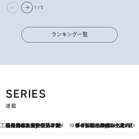
1 / 5
ランキング一覧
SERIES
連載
工藤まやのおもてなしハワイ
【ハワイ土産】ローカルの絶大な支持で復活！ 絶品の幻クッキー《元ファンの日本人女性が受け継いだ名店》
9 Hours Ago
ハワイ賢者 リサのお気に入りリスト
あの伝説の限定トートも！ リニューアルした「ディーン＆デルーカ ハワイ」で必須のお土産8選
9 Hours Ago