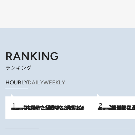
RANKING
ランキング
HOURLY
DAILY
WEEKLY
2026.8.5
【阿川佐和子さんの年とる力】なぜ70代で始めた趣味は“こんなに楽しい”のか？ ピアノ、俳句…スランプに陥っても続けられる“ある秘訣”とは
2026.8.5
【なぜ吉沢亮は「気配を消せる」のか？】興行収入208億の『国宝』を経て挑むミュージカル『ディア・エヴァン・ハンセン』。トップ俳優が舞台上でさらけ出した“孤独”とは