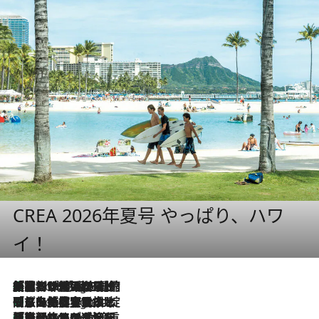
CREA 2026年夏号 やっぱり、ハワ
イ！
「荷物が増えるほど旅ストレスは増す」美容ジャーナリストがたどり着いた最終結論。“化粧品を劇的に減らす”感動の凝縮美容とは
9 Hours Ago
「旅先には金髪ウィッグを持参」日本と同じメイクでは損してる!? 美容ジャーナリストが提案する“掟破りの旅美容”とは
9 Hours Ago
【厳選旅コスメ】「身軽さ＆UV対策重視！」ヘアアーティストshucoが選んだ夏旅ベストコスメを発表【Mサイズジップ】
9 Hours Ago