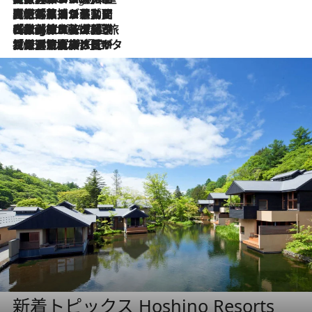
2026.8.5
【厳選旅コスメ】国内をあちこち移動する河井菜摘が選んだ夏旅ベストコスメ発表！「リラックスアイテムはマスト」【Mサイズジップ】
2026.8.4
【厳選旅コスメ】「紫外線＆乾燥対策しながらメイク感も！」ヘア＆メイクGeorgeが選んだ夏旅ベストコスメを発表！【Mサイズジップ】
2026.8.3
【厳選旅コスメ】「保湿もタイパ重視！」“サウナ好き”タレント清水みさとが愛用する夏旅ベストコスメを発表！【Mサイズジップ】
新着トピックス Hoshino Resorts