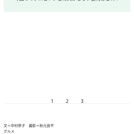
1
2
3
文＝中村恭子 撮影＝秋元良平
グルメ