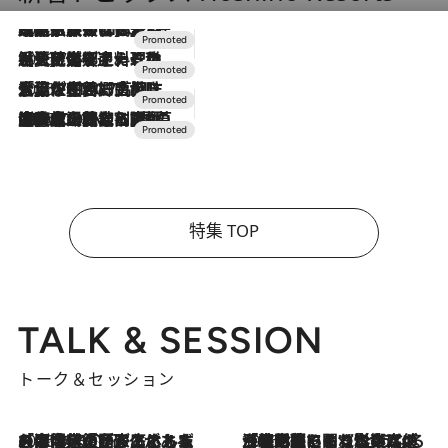
2026.7.31
【ホテル帰省】という選択肢をOMOが提案。家族とほどよい距離を保つには「昼は実家、夜は気兼ねなくホテルで！」
2026.7.24
【夏限定ディナーコース】旬を迎える稚鮎や花ズッキーニなどをイタリア・トスカーナの郷土料理の手法で満喫！
2026.7.17
「土佐和ハーブかき氷」がOMO7高知に登場！生姜、山椒、大葉など目にも舌にも涼を呼ぶ郷土の味
2026.7.10
NEW OPEN！【界 草津】名湯の地に誕生。趣の異なる2種の温泉と上州ならではの会席・蕎麦割烹など美食を味わう究極の癒やし旅
特集 TOP
TALK & SESSION
トーク＆セッション
2026.8.3
「今後値上げがあるとすれば…」「リスクがあるのは今年の冬」エネルギー専門家が語る、ホルムズ海峡封鎖が家庭にもたらす“ある心配”
2026.8.3
「住宅建てられない…」「サーチャージ料の高値が続いている」ホルムズ海峡封鎖による影響はいつまで続く？《エネルギー専門家に聞く“どうなる日本の暮らし”》