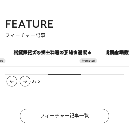
FEATURE
フィーチャー記事
【夏限定ディナーコース】旬を迎える稚鮎や花ズッキーニなどをイタリア・トスカーナの郷土料理の手法で満喫！
【銀座で出合う最旬美容】美髪ケアや上質な眠
3
/
5
フィーチャー記事一覧