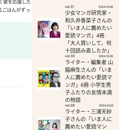
く彼を応援した
vol.31
2024.10.06
るごはんがずっ
少女マンガ研究家・
和久井香菜子さんの
「いま人に薦めたい
愛読マンガ」4冊
「大人買いして、何
十回読み直したか」
vol.30
2024.10.05
ライター・編集者 山
脇麻生さんの「いま
人に薦めたい愛読マ
ンガ」6冊 小学生男
子ふたりの友情未満
の物語
vol.28
2024.10.03
ライター・三浦天紗
子さんの「いま人に
薦めたい愛読マン