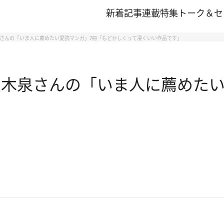
新着記事
連載
特集
トーク＆セ
泉さんの「いま人に薦めたい愛読マンガ」7冊「もどかしくって凄くいい作品です」
八木泉さんの「いま人に薦めた