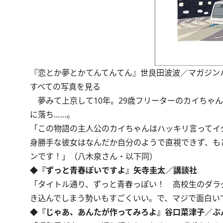
『恋とか夢とかてんてんてん』世良田波波／マガジン
すべての写真を見る
夢みて上京して10年。29歳フリーターのカイちゃ
に落ち……。
「この物語の主人公のカイちゃんはハッキリ言ってイ
身勝手な彼女はなんだか自分のようで直視できず、も
ンです！」（八木泉さん・以下同）
◆『ずっと青春ぽいですよ』矢寺圭太／講談社
「タイトル通り、ずっと青春っぽい！ 高校生のダラ
き込んでしまう勢いもすごくいい。で、マジで面白い
◆『じゃあ、あんたが作ってみろよ』谷口菜津子／ぶ