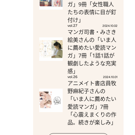
ガ」9冊「女性職人
たちの表情に目が釘
付け」
vol.27
2024.10.02
マンガ司書・みさき
絵美さんの「いま人
に薦めたい愛読マン
ガ」7冊「1話1話が
観劇したような充実
感」
vol.26
2024.10.01
アニメイト書店員牧
野麻紀子さんの
「いま人に薦めたい
愛読マンガ」7冊
「心震えまくりの作
品。続きが楽しみ」