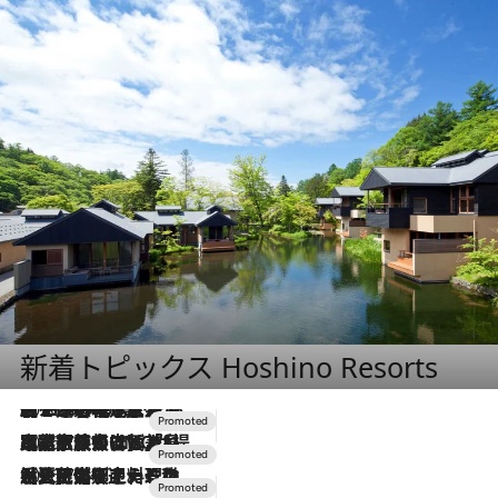
新着トピックス Hoshino Resorts
2026.8.7
【トンボの足水浴】ヒノキの香りに包まれて涼感マックス！約13℃の湧水かけ流しを避暑地「星野温泉 トンボの湯」で体験
2026.7.31
【ホテル帰省】という選択肢をOMOが提案。家族とほどよい距離を保つには「昼は実家、夜は気兼ねなくホテルで！」
2026.7.24
【夏限定ディナーコース】旬を迎える稚鮎や花ズッキーニなどをイタリア・トスカーナの郷土料理の手法で満喫！