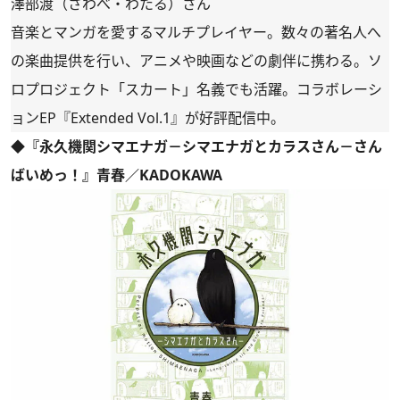
澤部渡（さわべ・わたる）さん
音楽とマンガを愛するマルチプレイヤー。数々の著名人へ
の楽曲提供を行い、アニメや映画などの劇伴に携わる。ソ
ロプロジェクト「スカート」名義でも活躍。コラボレーシ
ョンEP『Extended Vol.1』が好評配信中。
◆『永久機関シマエナガ－シマエナガとカラスさん－さん
ばいめっ！』青春／KADOKAWA