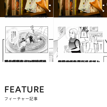
2024.9.6
【CREA夜ふかしマンガ大賞2024】《1位～5位》大賞に輝いたのは『じゃあ、あんたが作ってみろよ』
カルチャー
2024.9.6
【CREA夜ふかしマンガ大賞2024】《6位～10位》あの話題作も入賞。“普通”が苦手なふたりの友情に涙！
カルチャー
2024.9.6
2024年秋に読みたい「食」マンガ19選 小説家、書店員、お笑い芸人など各界のマンガ好き推薦！「真夜中にお腹が鳴る」
カルチャー
2024.9.28
思わず青田買い！【マンガ好きが大注目する新人作家22人】単行本化されていない名作も続々！
カルチャー
FEATURE
フィーチャー記事