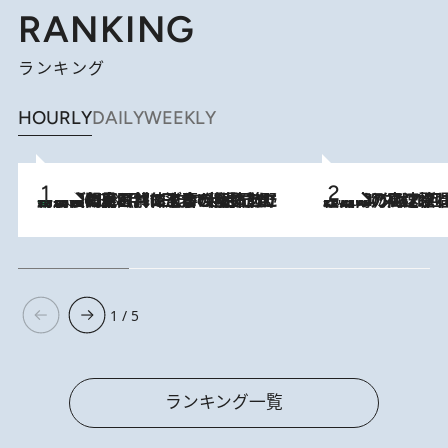
RANKING
ランキング
HOURLY
DAILY
WEEKLY
「最後に見られてよかった」上野動物園の東園パンダ舎が解体前に特別公開。8月16日まで延長されたパネル展と共に辿る“半世紀”のパンダ飼育《解体工事の図面あり》
2026.8.8
2026.8.7
「湘南乃風に憧れて」観客大盛上がりの“タオル回し”に、ラッパー顔負けの高速歌唱まで…さだまさし（74）のアグレッシブすぎる現在地
1 / 5
ランキング一覧