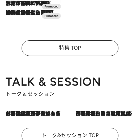
2026.7.17
「土佐和ハーブかき氷」がOMO7高知に登場！生姜、山椒、大葉など目にも舌にも涼を呼ぶ郷土の味
2026.7.10
NEW OPEN！【界 草津】名湯の地に誕生。趣の異なる2種の温泉と上州ならではの会席・蕎麦割烹など美食を味わう究極の癒やし旅
特集 TOP
TALK & SESSION
トーク＆セッション
2026.8.3
「今後値上げがあるとすれば…」「リスクがあるのは今年の冬」エネルギー専門家が語る、ホルムズ海峡封鎖が家庭にもたらす“ある心配”
2026.8.3
「住宅建てられない…」「サーチャージ料の高値が続いている」ホルムズ海峡封鎖による影響はいつまで続く？《エネルギー専門家に聞く“どうなる日本の暮らし”》
トーク&セッション TOP