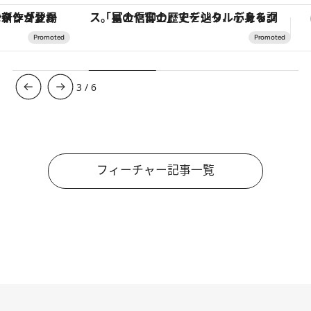
「星のや富士」でデジタルデトックス。冨士信仰の歴史を辿り、心身を調える。
3
/
6
フィーチャー記事一覧