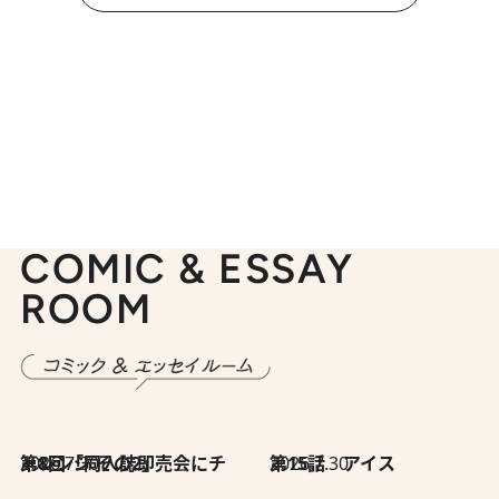
COMIC & ESSAY
ROOM
2026.7.30
第8回「同人誌即売会にチャレンジ その2」
2026.7.30
第15話 アイス