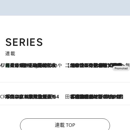
SERIES
連載
47都道府県の手みやげ ひんやりスイーツで夏を満喫
【兵庫県】この夏絶対食べたい 冷やしておいしいおやつ3選 淡路島の恵みをジェラートに集約
11 Hours Ago
【CREA×星野リゾート】唯一無二。癒しと発見が待つ場所へ
2026.8.7
【トンボの足水浴】ヒノキの香りに包まれて涼感マックス！約13℃の湧水かけ流しを避暑地「星野温泉 トンボの湯」で体験
CREA'S CHOICE
2026.8.7
「立川にも歌舞伎があるんだよ」 片岡仁左衛門・市川中車ら豪華座組みで4年目の立川立飛歌舞伎へ
田中稲の勝手に再ブーム
2026.8.7
「湘南乃風に憧れて」観客大盛上がりの“タオル回し”に、ラッパー顔負けの高速歌唱まで…さだまさし（74）のアグレッシブすぎる現在地
連載 TOP