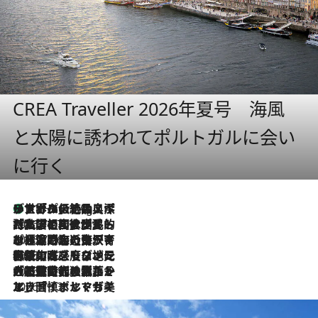
CREA Traveller 2026年夏号 海風
と太陽に誘われてポルトガルに会い
に行く
リスボンの絶品スイーツ「パステル・デ・ナタ」とは？ポルトガル伝統の奥深い世界へ
11 Hours Ago
2026.7.27
「私の祖国はポルトガル語です」国民的詩人フェルナンド・ペソアと、彼が愛した文学の街を歩く
2026.7.26
ポルトガル近海が育む極上の海の幸。キリリと冷えた白ワインと愉しむ、シーフード専門店の贅沢
2026.7.22
伝統の味をモダンに昇華。高感度な地元客が集う、リスボンの最旬ガストロノミー
2026.7.21
大航海時代の栄華から、震災、独裁、そして革命へ。ポルトガル・首都リスボンの石畳に刻まれた「歴史の光と影」
2026.7.13
エッセイ・ヤマザキマリ「慎ましくも美しき国 ポルトガル」