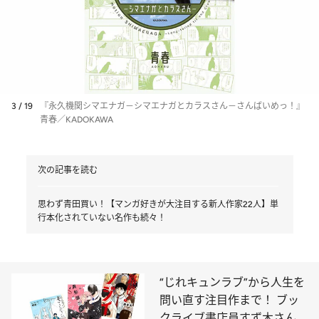
3 / 19
『永久機関シマエナガ－シマエナガとカラスさん－さんばいめっ！』
青春／KADOKAWA
次の記事を読む
思わず青田買い！【マンガ好きが大注目する新人作家22人】単
行本化されていない名作も続々！
“じれキュンラブ”から人生を
問い直す注目作まで！ ブッ
クライブ書店員すず木さんの