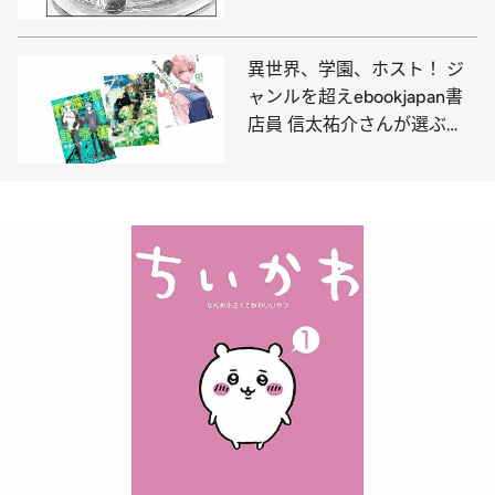
ンガ好き推薦！「真夜中にお
腹が鳴る」
異世界、学園、ホスト！ ジ
ャンルを超えebookjapan書
店員 信太祐介さんが選ぶ
【電子マンガ】ベスト3は!?