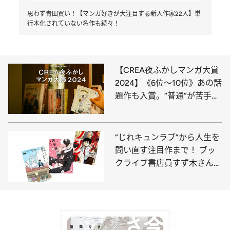
思わず青田買い！【マンガ好きが大注目する新人作家22人】単
行本化されていない名作も続々！
【CREA夜ふかしマンガ大賞
2024】《6位～10位》あの話
題作も入賞。“普通”が苦手な
ふたりの友情に涙！
“じれキュンラブ”から人生を
問い直す注目作まで！ ブッ
クライブ書店員すず木さんの
【電子マンガ】ベスト3！