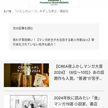
5 / 19
『いとしのムーコ』みずしな孝之／講談社
次の記事を読む
思わず青田買い！【マンガ好きが大注目する新人作家22人】単
行本化されていない名作も続々！
【CREA夜ふかしマンガ大賞
2024】《6位～10位》あの話
題作も入賞。“普通”が苦手な
ふたりの友情に涙！
2024年秋に読みたい「食」
マンガ19選 小説家、書店