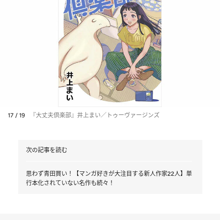
17 / 19
『大丈夫倶楽部』井上まい／トゥーヴァージンズ
次の記事を読む
思わず青田買い！【マンガ好きが大注目する新人作家22人】単
行本化されていない名作も続々！