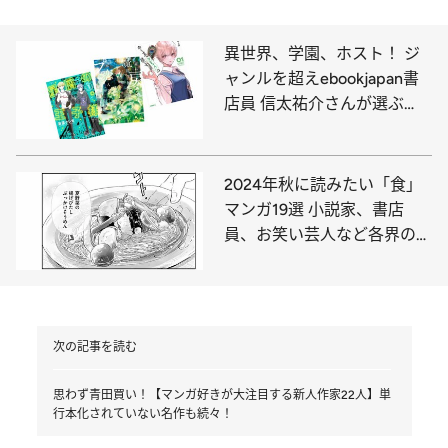
異世界、学園、ホスト！ ジ
ャンルを超えebookjapan書
店員 信太祐介さんが選ぶ
【電子マンガ】ベスト3は!?
2024年秋に読みたい「食」
マンガ19選 小説家、書店
員、お笑い芸人など各界のマ
ンガ好き推薦！「真夜中にお
腹が鳴る」
次の記事を読む
思わず青田買い！【マンガ好きが大注目する新人作家22人】単
行本化されていない名作も続々！