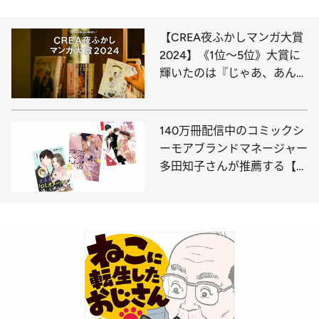
【CREA夜ふかしマンガ大賞
2024】《1位～5位》大賞に
輝いたのは『じゃあ、あんた
が作ってみろよ』
140万冊配信中のコミックシ
ーモアブランドマネージャー
多田知子さんが推薦する【電
子マンガ】ベスト3は!?