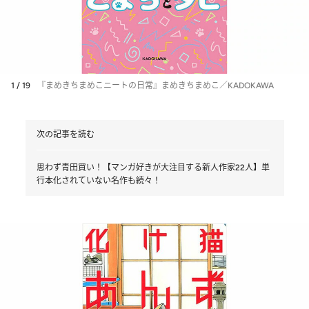
1 / 19
『まめきちまめこニートの日常』まめきちまめこ／KADOKAWA
次の記事を読む
思わず青田買い！【マンガ好きが大注目する新人作家22人】単
行本化されていない名作も続々！