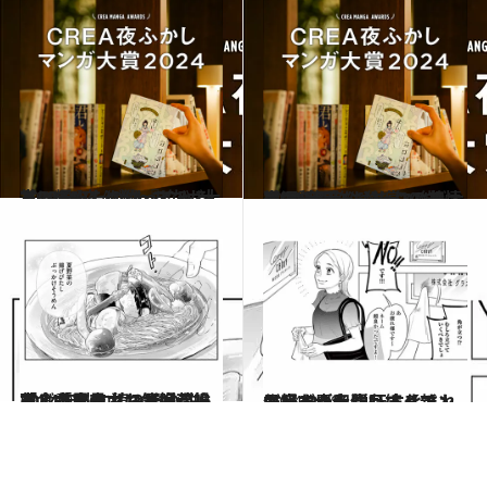
2024.9.6
【CREA夜ふかしマンガ大賞2024】《1位～5位》大賞に輝いたのは『じゃあ、あんたが作ってみろよ』
カルチャー
2024.9.6
【CREA夜ふかしマンガ大賞2024】《6位～10位》あの話題作も入賞。“普通”が苦手なふたりの友情に涙！
カルチャー
2024.9.6
2024年秋に読みたい「食」マンガ19選 小説家、書店員、お笑い芸人など各界のマンガ好き推薦！「真夜中にお腹が鳴る」
カルチャー
2024.9.28
思わず青田買い！【マンガ好きが大注目する新人作家22人】単行本化されていない名作も続々！
カルチャー