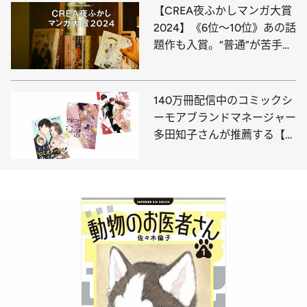
【CREA夜ふかしマンガ大賞
2024】《6位～10位》あの話
題作も入賞。“普通”が苦手な
ふたりの友情に涙！
140万冊配信中のコミックシ
ーモアブランドマネージャー
多田知子さんが推薦する【電
子マンガ】ベスト3は!?