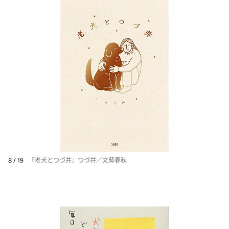
8 / 19
『老犬とつづ井』つづ井／文藝春秋