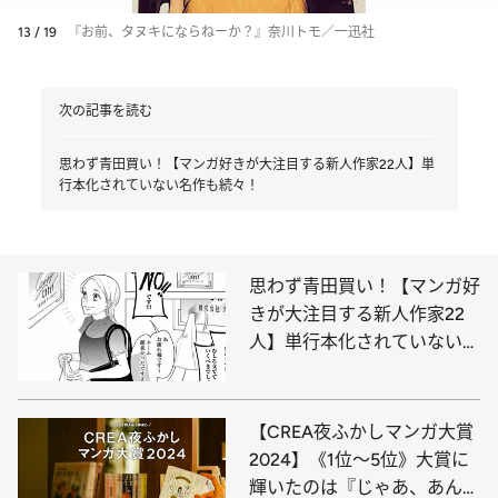
13 / 19
『お前、タヌキにならねーか？』奈川トモ／一迅社
次の記事を読む
思わず青田買い！【マンガ好きが大注目する新人作家22人】単
行本化されていない名作も続々！
思わず青田買い！【マンガ好
きが大注目する新人作家22
人】単行本化されていない名
作も続々！
【CREA夜ふかしマンガ大賞
2024】《1位～5位》大賞に
輝いたのは『じゃあ、あんた