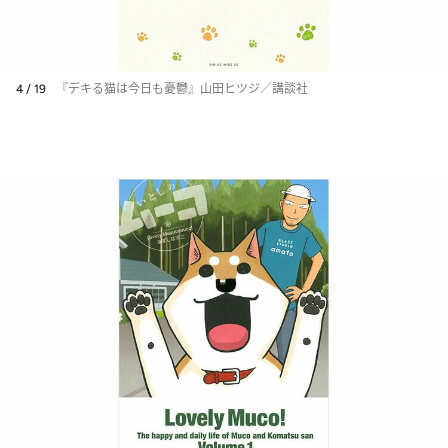
4 / 19
『デキる猫は今日も憂鬱』山田ヒツジ／講談社