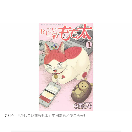
7 / 19
『かしこい猫もも太』中田あも／少年画報社