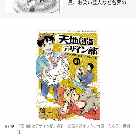
員、お笑い芸人など各界のマ
ンガ好き推薦！「真夜中にお
腹が鳴る」
6 / 19
『天地創造デザイン部』原作：蛇蔵＆鈴木ツタ、作画：たら子／講談
社