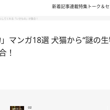
新着記事
連載
特集
トーク＆セ
満たしてくれる「いきもの」が集合！
物」マンガ18選 犬猫から“謎の
合！
02