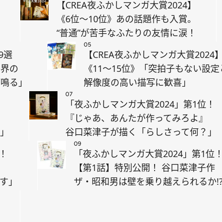
【CREA夜ふかしマンガ大賞2024】
《6位～10位》あの話題作も入賞。
“普通”が苦手なふたりの友情に涙！
05
9選
【CREA夜ふかしマンガ大賞2024
各界の
《11～15位》「突拍子もない設定
が鳴る」
解像度の高い描写に歓喜」
07
「夜ふかしマンガ大賞2024」第1位！
『じゃあ、あんたが作ってみろよ』
い」
谷口菜津子が描く「らしさって何？」
09
！
「夜ふかしマンガ大賞2024」第1位
【第1話】特別公開！ 谷口菜津子作
ます」
ザ・昭和男は壁を乗り越えられるか!