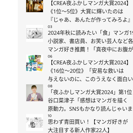
【CREA夜ふかしマンガ大賞2024】
《1位～5位》大賞に輝いたのは
『じゃあ、あんたが作ってみろよ』
03
2024年秋に読みたい「食」マンガ1
小説家、書店員、お笑い芸人など
マンガ好き推薦！「真夜中にお腹
06
【CREA夜ふかしマンガ大賞2024】
《16位～20位》「安易な救いは
与えないのに、このうえなく面白
08
「夜ふかしマンガ大賞2024」第1位
谷口菜津子「感想はマンガを描く
原動力。SNSもかなり読んじゃい
10
思わず青田買い！【マンガ好きが
大注目する新人作家22人】