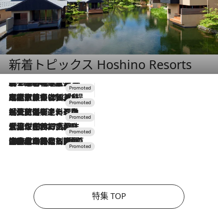
新着トピックス Hoshino Resorts
2026.8.7
【トンボの足水浴】ヒノキの香りに包まれて涼感マックス！約13℃の湧水かけ流しを避暑地「星野温泉 トンボの湯」で体験
2026.7.31
【ホテル帰省】という選択肢をOMOが提案。家族とほどよい距離を保つには「昼は実家、夜は気兼ねなくホテルで！」
2026.7.24
【夏限定ディナーコース】旬を迎える稚鮎や花ズッキーニなどをイタリア・トスカーナの郷土料理の手法で満喫！
2026.7.17
「土佐和ハーブかき氷」がOMO7高知に登場！生姜、山椒、大葉など目にも舌にも涼を呼ぶ郷土の味
2026.7.10
NEW OPEN！【界 草津】名湯の地に誕生。趣の異なる2種の温泉と上州ならではの会席・蕎麦割烹など美食を味わう究極の癒やし旅
特集 TOP