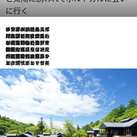
に行く
リスボンの絶品スイーツ「パステル・デ・ナタ」とは？ポルトガル伝統の奥深い世界へ
2026.8.8
2026.7.27
「私の祖国はポルトガル語です」国民的詩人フェルナンド・ペソアと、彼が愛した文学の街を歩く
2026.7.26
ポルトガル近海が育む極上の海の幸。キリリと冷えた白ワインと愉しむ、シーフード専門店の贅沢
2026.7.22
伝統の味をモダンに昇華。高感度な地元客が集う、リスボンの最旬ガストロノミー
2026.7.21
大航海時代の栄華から、震災、独裁、そして革命へ。ポルトガル・首都リスボンの石畳に刻まれた「歴史の光と影」
2026.7.13
エッセイ・ヤマザキマリ「慎ましくも美しき国 ポルトガル」