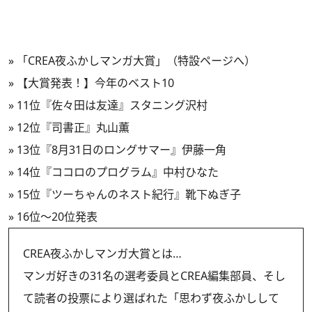
»
「CREA夜ふかしマンガ大賞」（特設ページへ）
»
【大賞発表！】今年のベスト10
»
11位『佐々田は友達』スタニング沢村
»
12位『司書正』丸山薫
»
13位『8月31日のロングサマー』伊藤一角
»
14位『ココロのプログラム』中村ひなた
»
15位『ツーちゃんのネスト紀行』靴下ぬぎ子
»
16位～20位発表
CREA夜ふかしマンガ大賞とは…
マンガ好きの31名の選考委員とCREA編集部員、そし
て読者の投票により選ばれた「思わず夜ふかしして