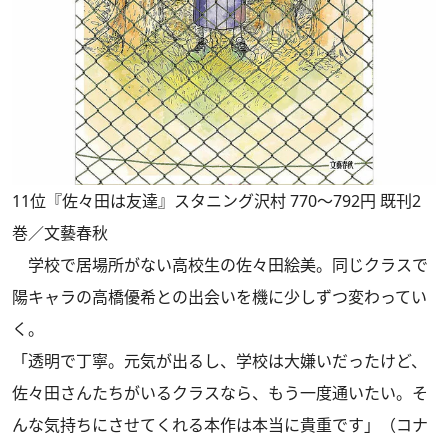
11位『佐々田は友達』スタニング沢村 770～792円 既刊2
巻／文藝春秋
学校で居場所がない高校生の佐々田絵美。同じクラスで
陽キャラの高橋優希との出会いを機に少しずつ変わってい
く。
「透明で丁寧。元気が出るし、学校は大嫌いだったけど、
佐々田さんたちがいるクラスなら、もう一度通いたい。そ
んな気持ちにさせてくれる本作は本当に貴重です」（コナ