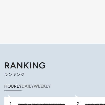
RANKING
ランキング
HOURLY
DAILY
WEEKLY