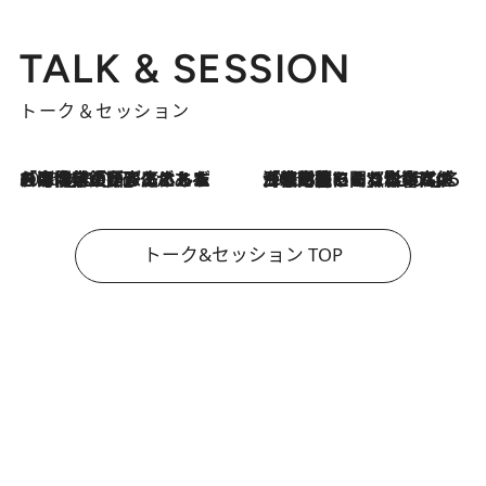
TALK & SESSION
トーク＆セッション
2026.8.3
「今後値上げがあるとすれば…」「リスクがあるのは今年の冬」エネルギー専門家が語る、ホルムズ海峡封鎖が家庭にもたらす“ある心配”
2026.8.3
「住宅建てられない…」「サーチャージ料の高値が続いている」ホルムズ海峡封鎖による影響はいつまで続く？《エネルギー専門家に聞く“どうなる日本の暮らし”》
トーク&セッション TOP