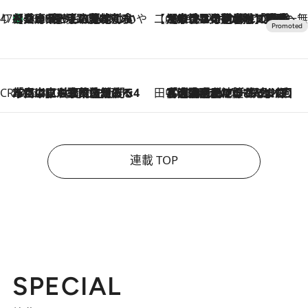
47都道府県の手みやげ ひんやりスイーツで夏を満喫
【兵庫県】この夏絶対食べたい 冷やしておいしいおやつ3選 淡路島の恵みをジェラートに集約
2026.8.8
【CREA×星野リゾート】唯一無二。癒しと発見が待つ場所へ
2026.8.7
【トンボの足水浴】ヒノキの香りに包まれて涼感マックス！約13℃の湧水かけ流しを避暑地「星野温泉 トンボの湯」で体験
CREA'S CHOICE
2026.8.7
「立川にも歌舞伎があるんだよ」 片岡仁左衛門・市川中車ら豪華座組みで4年目の立川立飛歌舞伎へ
田中稲の勝手に再ブーム
2026.8.7
「湘南乃風に憧れて」観客大盛上がりの“タオル回し”に、ラッパー顔負けの高速歌唱まで…さだまさし（74）のアグレッシブすぎる現在地
連載 TOP
SPECIAL