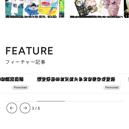
2024.9.8
《16位～20位発表》自分の殻を破りたい人たち必見
カルチャー
2024.9.6
140万冊配信中のコミックシーモアブランドマネージャー多田知子さんが推薦する【電子マンガ】ベスト3は!?
カルチャー
FEATURE
フィーチャー記事
ヴァシュロン・コンスタンタン「オーヴァーシーズ・オートマティック」。旅愛好家のお気に入りコレクションから、ジェンダーレスな新作が登場
3
/
6