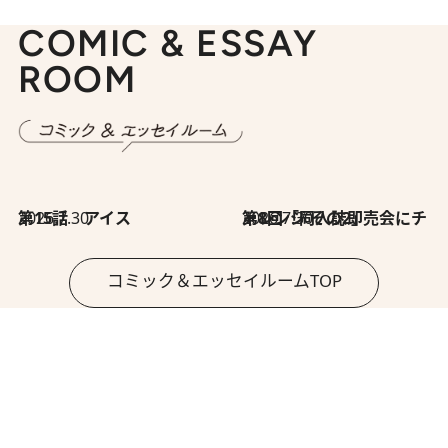
COMIC & ESSAY
ROOM
2026.7.30
第15話 アイス
2026.7.30
第8回「同人誌即売会にチャレンジ その2」
コミック＆エッセイルームTOP