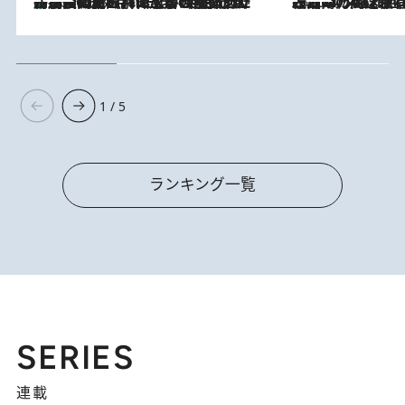
「最後に見られてよかった」上野動物園の東園パンダ舎が解体前に特別公開。8月16日まで延長されたパネル展と共に辿る“半世紀”のパンダ飼育《解体工事の図面あり》
2026.8.8
2026.8.7
「湘南乃風に憧れて」観客大盛上がりの“タオル回し”に、ラッパー顔負けの高速歌唱まで…さだまさし（74）のアグレッシブすぎる現在地
1 / 5
ランキング一覧
SERIES
連載