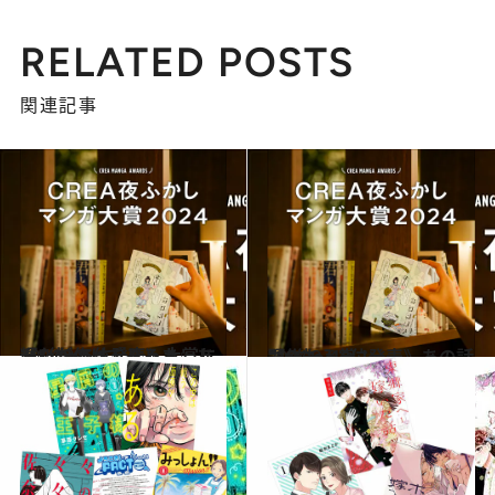
RELATED POSTS
関連記事
2024.9.6
《1位～5位発表》大賞に輝いたのは『じゃあ、あんたが作ってみろよ』
カルチャー
2024.9.6
《6位～10位発表》あの話題作も入賞！
カルチャー