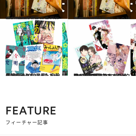
2024.9.6
《1位～5位発表》大賞に輝いたのは『じゃあ、あんたが作ってみろよ』
カルチャー
2024.9.6
《6位～10位発表》あの話題作も入賞！
カルチャー
2024.9.8
《16位～20位発表》自分の殻を破りたい人たち必見
カルチャー
2024.9.6
140万冊配信中のコミックシーモアブランドマネージャー多田知子さんが推薦する【電子マンガ】ベスト3は!?
カルチャー
FEATURE
フィーチャー記事