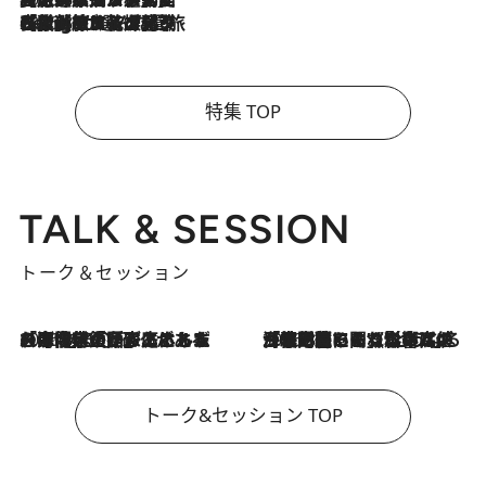
2026.8.4
【厳選旅コスメ】「紫外線＆乾燥対策しながらメイク感も！」ヘア＆メイクGeorgeが選んだ夏旅ベストコスメを発表！【Mサイズジップ】
特集 TOP
TALK & SESSION
トーク＆セッション
2026.8.3
「今後値上げがあるとすれば…」「リスクがあるのは今年の冬」エネルギー専門家が語る、ホルムズ海峡封鎖が家庭にもたらす“ある心配”
2026.8.3
「住宅建てられない…」「サーチャージ料の高値が続いている」ホルムズ海峡封鎖による影響はいつまで続く？《エネルギー専門家に聞く“どうなる日本の暮らし”》
トーク&セッション TOP