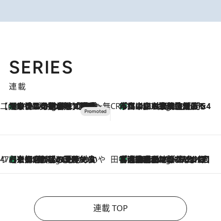
SERIES
連載
【CREA×星野リゾート】唯一無二。癒しと発見が待つ場所へ
【トンボの足水浴】ヒノキの香りに包まれて涼感マックス！約13℃の湧水かけ流しを避暑地「星野温泉 トンボの湯」で体験
1 Hour Ago
CREA'S CHOICE
「立川にも歌舞伎があるんだよ」 片岡仁左衛門・市川中車ら豪華座組みで4年目の立川立飛歌舞伎へ
3 Hours Ago
47都道府県の手みやげ ひんやりスイーツで夏を満喫
【京都府】この夏絶対食べたい 冷やしておいしいおやつ3選 ひと口目から心を掴む新緑のテリーヌ
3 Hours Ago
田中稲の勝手に再ブーム
「湘南乃風に憧れて」観客大盛上がりの“タオル回し”に、ラッパー顔負けの高速歌唱まで…さだまさし（74）のアグレッシブすぎる現在地
8 Hours Ago
連載 TOP