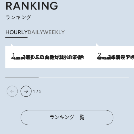
RANKING
ランキング
HOURLY
DAILY
WEEKLY
2026.8.5
【静岡県】この夏絶対食べたい 冷やしておいしいおやつ3選 お茶香る生食感のふるふるゼリー
2026.8.5
【西日本エリアを総まとめ】 47都道府県の手みやげ ひんやりスイーツで夏を満喫
1 / 5
ランキング一覧