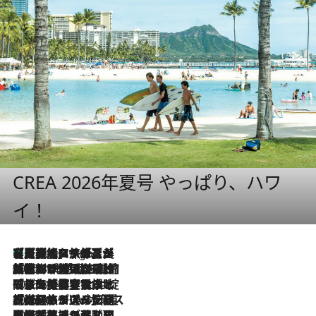
CREA 2026年夏号 やっぱり、ハワ
イ！
【厳選旅コスメ】「多機能アイテムがメイン！」旅好き美容エディターが選んだ夏旅ベストコスメを発表【Mサイズジップ】
3 Hours Ago
2026.8.6
「荷物が増えるほど旅ストレスは増す」美容ジャーナリストがたどり着いた最終結論。“化粧品を劇的に減らす”感動の凝縮美容とは
2026.8.6
「旅先には金髪ウィッグを持参」日本と同じメイクでは損してる!? 美容ジャーナリストが提案する“掟破りの旅美容”とは
2026.8.6
【厳選旅コスメ】「身軽さ＆UV対策重視！」ヘアアーティストshucoが選んだ夏旅ベストコスメを発表【Mサイズジップ】
2026.8.5
【厳選旅コスメ】国内をあちこち移動する河井菜摘が選んだ夏旅ベストコスメ発表！「リラックスアイテムはマスト」【Mサイズジップ】