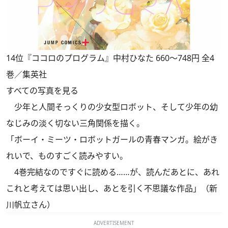
14位『ココロのプログラム』中村ひなた 660～748円 全4
巻／集英社
すべての写真を見る
少年と人間そっくりの少女型ロボット、そして少年の幼
なじみの淡く切ない三角関係を描く。
「ボーイ・ミーツ・ロボットガールの青春マンガ。絵がき
れいで、ものすごく読みやすい。
4巻完結なのですぐに読める……が、読んだあとに、あれ
これと考えては思い出し、あとを引く不思議な作品」（新
川帆立さん）
ADVERTISEMENT