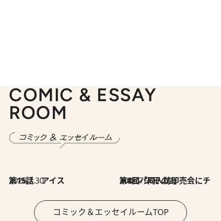
COMIC & ESSAY
ROOM
2026.7.30
第15話 アイス
2026.7.30
第8回「同人誌即売会にチャレンジ その2」
コミック＆エッセイルームTOP