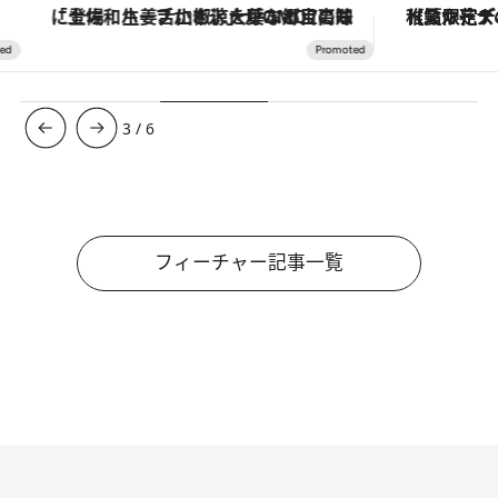
「土佐和ハーブかき氷」がOMO7高知に登場！生姜、山椒、大葉など目にも舌にも涼を呼ぶ郷土の味
【夏限定ディナーコース】旬を迎
3
/
6
フィーチャー記事一覧