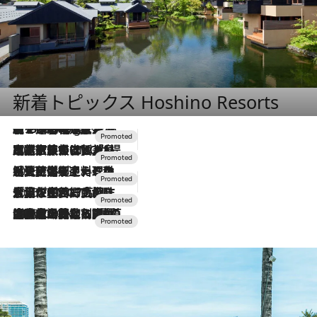
新着トピックス Hoshino Resorts
【トンボの足水浴】ヒノキの香りに包まれて涼感マックス！約13℃の湧水かけ流しを避暑地「星野温泉 トンボの湯」で体験
1 Hour Ago
2026.7.31
【ホテル帰省】という選択肢をOMOが提案。家族とほどよい距離を保つには「昼は実家、夜は気兼ねなくホテルで！」
2026.7.24
【夏限定ディナーコース】旬を迎える稚鮎や花ズッキーニなどをイタリア・トスカーナの郷土料理の手法で満喫！
2026.7.17
「土佐和ハーブかき氷」がOMO7高知に登場！生姜、山椒、大葉など目にも舌にも涼を呼ぶ郷土の味
2026.7.10
NEW OPEN！【界 草津】名湯の地に誕生。趣の異なる2種の温泉と上州ならではの会席・蕎麦割烹など美食を味わう究極の癒やし旅