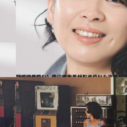
2024.2.15
【続きを読む】母・樹木希林を亡くした直後に連載のオファー…「初回の記憶ない」内田也哉子が引き受けた、深
カルチャー