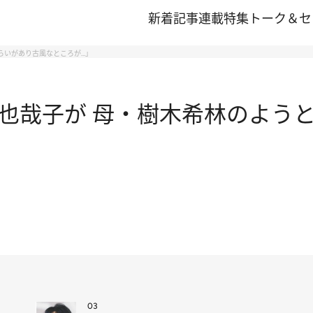
新着記事
連載
特集
トーク＆セ
らいがあり古風なところが…」
也哉子が 母・樹木希林のようと
03