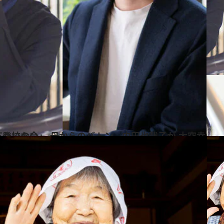
大空幸星と語った自殺、不登校の今