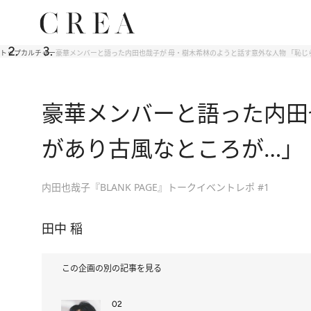
トップ
カルチャー
豪華メンバーと語った内田也哉子が 母・樹木希林のようと話す意外な人物 「恥じ
豪華メンバーと語った内田
があり古風なところが…」
内田也哉子『BLANK PAGE』トークイベントレポ #1
田中 稲
この企画の別の記事を見る
02