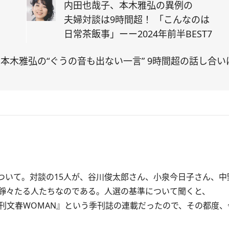
に
内田也哉子、本木雅弘の異例の
夫婦対談は9時間超！ 「こんなのは
」
日常茶飯事」ーー2024年前半BEST7
木雅弘の“ぐうの音も出ない一言” 9時間超の話し合いは「
』について。対談の15人が、谷川俊太郎さん、小泉今日子さん、
錚々たる人たちなのである。人選の基準について聞くと、
刊文春WOMAN』という季刊誌の連載だったので、その都度