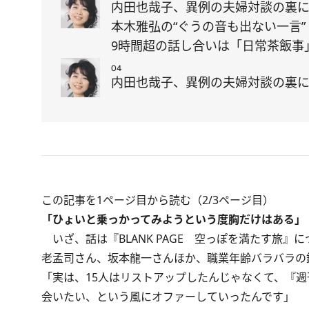
内田也哉子、異例の夫婦対談の裏
本木雅弘の“ぐうの音も出ない一言”
9時間超の話し合いは「日常茶飯事
04
内田也哉子、異例の夫婦対談の裏に本
この記事を1ページ目から読む（2/3ページ目）
「ひょいと乗っかってみようという度胸だけはある」
いざ、話は『BLANK PAGE 空っぽを満たす旅
老孟司さん、坂本龍一さんほか、職業年齢バラバラの
「実は、15人はリストアップしたんじゃなくて、『週
会いたい、という風にオファーしていったんです」