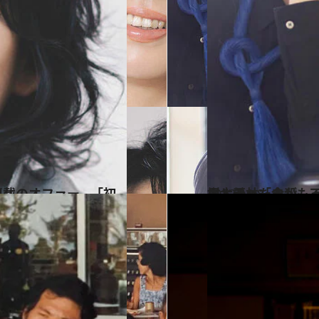
いワケ
2022.10.8
樹木希林「命がもったいない」 母からのバトン、内田也哉子が 
カルチャー