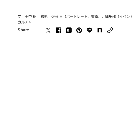
文＝田中 稲 撮影＝佐藤 亘（ポートレート、書籍）、編集部（イベント
カルチャー
Share