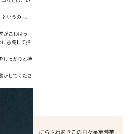
。コリとは、い
。というのも、
肉がこわばっ
めに意識して指
をしっかりと持
動かしてくださ
にらさわあきこの日々是実践美