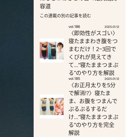
容道
この連載の別の記事を読む
vol.186
2025.01.12
〈即効性がスゴい〉
寝たままわき腹をつ
まむだけ！2~3回で
くびれが見えてき
て…“寝たままつまぷ
る”のやり方を解説
vol.185
2025.01.12
〈お正月太りを5分
で解消!?〉寝たま
ま、お腹をつまんで
ぷるぷるするだ
け…“寝たままつまぷ
る”のやり方を完全
解説