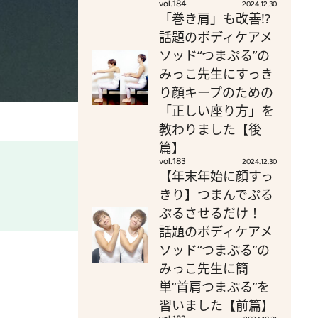
vol.184
2024.12.30
「巻き肩」も改善!?
話題のボディケアメ
ソッド“つまぷる”の
みっこ先生にすっき
り顔キープのための
「正しい座り方」を
教わりました【後
篇】
vol.183
2024.12.30
【年末年始に顔すっ
きり】つまんでぷる
ぷるさせるだけ！
話題のボディケアメ
ソッド“つまぷる”の
みっこ先生に簡
単“首肩つまぷる”を
習いました【前篇】