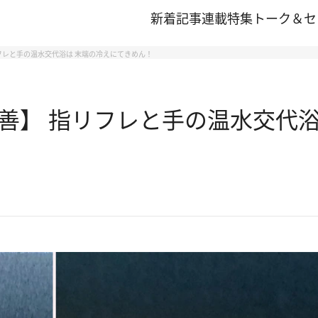
新着記事
連載
特集
トーク＆セ
フレと手の温水交代浴は 末端の冷えにてきめん！
善】 指リフレと手の温水交代浴