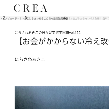
トップ
ビューティ＆ヘルス
にらさわあきこの日々是実践美容道
【お金がかからない冷え改善】 指リ
にらさわあきこの日々是実践美容道
vol.152
【お金がかからない冷え改
にらさわあきこ