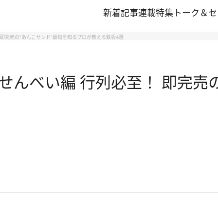
新着記事
連載
特集
トーク＆セ
 即完売の“あんこサンド”最旬を知るプロが教える鉄板4選
んべい編 行列必至！ 即完売の